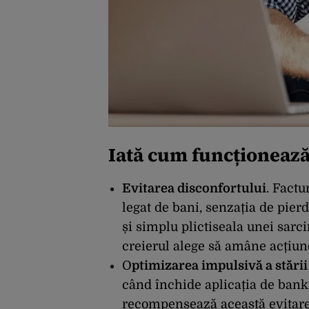
Iată cum funcționează
Evitarea disconfortului
. Factu
legat de bani, senzația de pier
și simplu plictiseala unei sarci
creierul alege să amâne acțiun
O
ptimizarea impulsivă a stării 
când închide aplicația de banki
recompensează această evitare, 