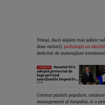
Totuși, dacă săpăm mai adânc sub 
doar mituri),
psihologii au identi
deficitul de autoreglare emoționa
Senatul SUA
TENSIUNI
adoptă proiectul de
lege privind
sancțiunile împotriva
Rusiei, promovat de
23:40
omul lui Trump
Contrar părării populare, amânar
management al timpului, ci o pr