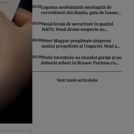
promovat de omul lui Trump
23:12
Leguma neobișnuită omologată de
cercetătorii din Buzău, gata de lansare
pe piață. Cum poate fi consumată și de
unde provine soiul
23:04
Nouă breșă de securitate în spațiul
NATO. Două drone suspecte au
survolat o bază militară din Germania
22:26
Péter Magyar pregătește alegerea
noului președinte al Ungariei. Noul șef
al statului va fi votat marți de
Parlament
22:19
Ploile torențiale au inundat garaje și au
doborât arbori în Brașov. Furtuna cu
grindină a făcut prăpăd și în Bihor
Vezi toate articolele