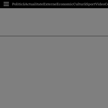
Politică
Actualitate
Externe
Economic
Cultură
Sport
Video
C