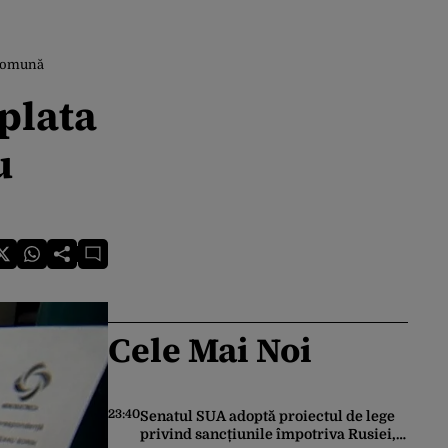
e comună
 plata
u
Cele Mai Noi
23:40
Senatul SUA adoptă proiectul de lege
privind sancțiunile împotriva Rusiei,