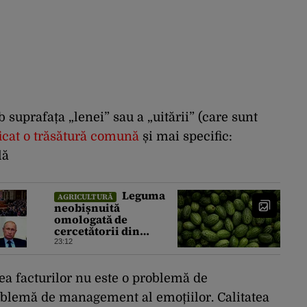
suprafața „lenei” sau a „uitării” (care sunt
ficat o trăsătură comună
și mai specific:
lă
Leguma
AGRICULTURĂ
neobișnuită
omologată de
cercetătorii din
Buzău, gata de lansare
23:12
pe piață. Cum poate fi
consumată și de unde
provine soiul
ea facturilor nu este o problemă de
oblemă de management al emoțiilor. Calitatea