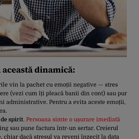
 această dinamică:
rile vin la pachet cu emoții negative — stres
dere (vezi cum îți pleacă banii din cont) sau pur
ni administrative. Pentru a evita aceste emoții,
ea.
de spirit
.
Persoana simte o ușurare imediată
ng sau pune factura într-un sertar. Creierul
chiar dacă stresul va reveni înzecit la data