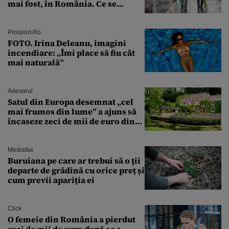
mai fost, în România. Ce se
întâmplă în septembrie,
octombrie și noiembrie 2026, în
București. Pe ce dată ninge
Prosport.ro
FOTO. Irina Deleanu, imagini
incendiare: „Îmi place să fiu cât
mai naturală”
Adevarul
Satul din Europa desemnat „cel
mai frumos din lume” a ajuns să
încaseze zeci de mii de euro din
amenzi pentru parcare. De ce s-au
săturat localnicii de turiști
Mediafax
Buruiana pe care ar trebui să o ții
departe de grădină cu orice preț și
cum previi apariția ei
Click
O femeie din România a pierdut