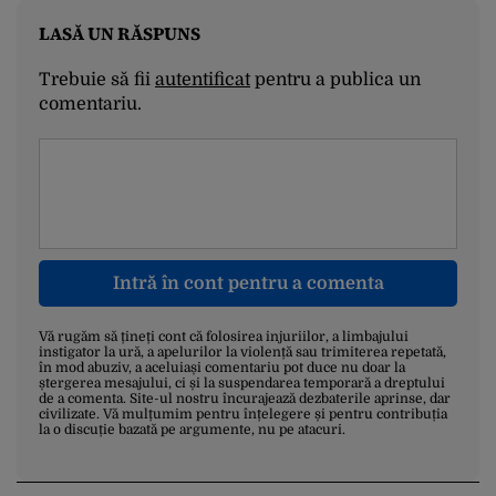
LASĂ UN RĂSPUNS
Trebuie să fii
autentificat
pentru a publica un
comentariu.
Intră în cont pentru a comenta
Vă rugăm să țineți cont că folosirea injuriilor, a limbajului
instigator la ură, a apelurilor la violență sau trimiterea repetată,
în mod abuziv, a aceluiași comentariu pot duce nu doar la
ștergerea mesajului, ci și la suspendarea temporară a dreptului
de a comenta. Site-ul nostru încurajează dezbaterile aprinse, dar
civilizate. Vă mulțumim pentru înțelegere și pentru contribuția
la o discuție bazată pe argumente, nu pe atacuri.