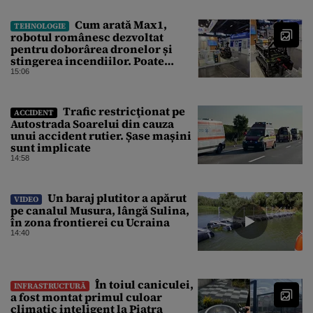
Cum arată Max1,
TEHNOLOGIE
robotul românesc dezvoltat
pentru doborârea dronelor și
stingerea incendiilor. Poate
transporta încărcături de până la
15:06
850 kg
Trafic restricţionat pe
ACCIDENT
Autostrada Soarelui din cauza
unui accident rutier. Șase mașini
sunt implicate
14:58
Un baraj plutitor a apărut
VIDEO
pe canalul Musura, lângă Sulina,
în zona frontierei cu Ucraina
14:40
În toiul caniculei,
INFRASTRUCTURĂ
a fost montat primul culoar
climatic inteligent la Piatra