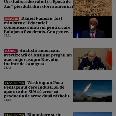
Un studiu a dezvăluit o „Epocă de
Aur” pierdută din istoria omenirii
Daniel Funeriu, fost
REACȚIE
ministru el Educației,
comentează motivul pentru care
Bolojan a fost demis. Ce a generat
eșecul guvernării
15:51
Analiștii americani
RĂZBOI
avertizează că Rusia ar pregăti un
atac major asupra Kievului
înainte de 24 august
15:42
Washington Post:
FLASH NEWS
Pentagonul cere industriei de
apărare din SUA să crească
producția de arme după războiul
cu Iranul
14:55
Bloomberg scrie
FLASH NEWS