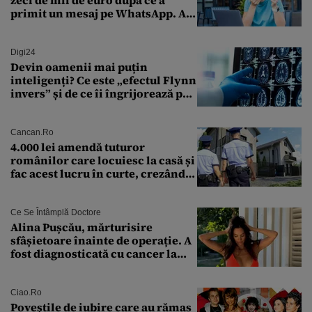
zeci de mii de euro după ce a
primit un mesaj pe WhatsApp. A
crezut că va moșteni 175.000 de
euro din Franța
Digi24
Devin oamenii mai puțin
inteligenți? Ce este „efectul Flynn
invers” și de ce îi îngrijorează pe
cercetători
Cancan.ro
4.000 lei amendă tuturor
românilor care locuiesc la casă și
fac acest lucru în curte, crezând
că nu îi vede nimeni
Ce Se Întâmplă Doctore
Alina Pușcău, mărturisire
sfâșietoare înainte de operație. A
fost diagnosticată cu cancer la
sân în metastază: „Este singurul
tratament care o să mă ajute să
îmi salvez viața”
Ciao.ro
Poveştile de iubire care au rămas