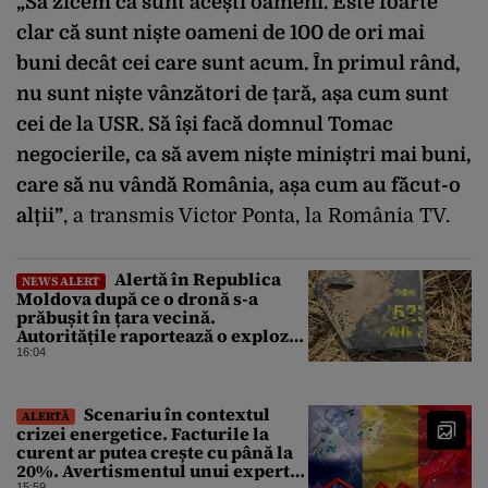
„Să zicem că sunt acești oameni. Este foarte
clar că sunt niște oameni de 100 de ori mai
buni decât cei care sunt acum. În primul rând,
nu sunt niște vânzători de țară, așa cum sunt
cei de la USR. Să își facă domnul Tomac
negocierile, ca să avem niște miniștri mai buni,
care să nu vândă România, așa cum au făcut-o
alții”
, a transmis Victor Ponta, la România TV.
Alertă în Republica
NEWS ALERT
Moldova după ce o dronă s-a
prăbușit în țara vecină.
Autoritățile raportează o explozie
urmată de incendiu
16:04
Scenariu în contextul
ALERTĂ
crizei energetice. Facturile la
curent ar putea crește cu până la
20%. Avertismentul unui expert
15:59