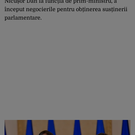
Nicușor Dan la funcția de prim-ministru, a
început negocierile pentru obținerea susținerii
parlamentare.