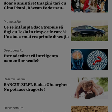
doar o amintire! Imagini tari cu
Gina Pistol, Răzvan Fodor sau
Andra Măruţă şi foştii parteneri
Promotor.ro
Ce se întâmplă dacă trebuie să
fugi cu Tesla în timp ce încarcă?
Un atac armat reaprinde discuția
Descopera.ro
Este adevărat că inteligența
oamenilor scade?
Râzi Cu Lacrimi
BANCUL ZILEI. Badea Gheorghe: –
Nu pot face dragoste!
Descopera.ro