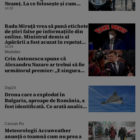
Neamț. La ce folosește și cum
arată
14:32
Radu Miruţă vrea să pună etichete
de știri false pe informațiile din
online. Ministrul demis al
Apărării a fost acuzat în repetate
rânduri că răspândeşte el însuși
14:24
dezinformări. Gândul trece în
Mediafax
revistă derapajele oficialului
Crin Antonescu spune că
Alexandru Nazare ar trebui să fie
următorul premier: „E singura
soluție”
Digi24
Drona care a explodat în
Bulgaria, aproape de România, a
fost identificată. Ce arată analiza
preliminară a epavei
Cancan.ro
Meteorologii Accuweather
anunță o toamnă cum nu prea a