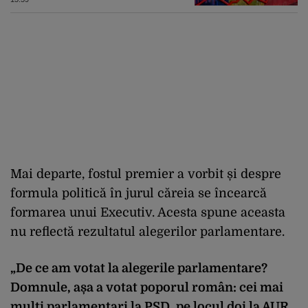
în energie
Mai departe, fostul premier a vorbit și despre
formula politică în jurul căreia se încearcă
formarea unui Executiv. Acesta spune aceasta
nu reflectă rezultatul alegerilor parlamentare.
„De ce am votat la alegerile parlamentare?
Domnule, așa a votat poporul român: cei mai
mulți parlamentari la PSD, pe locul doi la AUR,