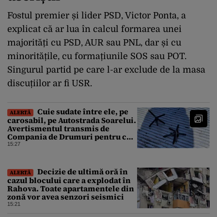
Fostul premier și lider PSD, Victor Ponta, a
explicat că ar lua în calcul formarea unei
majorități cu PSD, AUR sau PNL, dar și cu
minoritățile, cu formațiunile SOS sau POT.
Singurul partid pe care l-ar exclude de la masa
discuțiilor ar fi USR.
Cuie sudate între ele, pe
ALERTĂ
carosabil, pe Autostrada Soarelui.
Avertismentul transmis de
Compania de Drumuri pentru cei
care tranzitează A2
15:27
Decizie de ultimă oră în
ALERTĂ
cazul blocului care a explodat în
Rahova. Toate apartamentele din
zonă vor avea senzori seismici
15:21