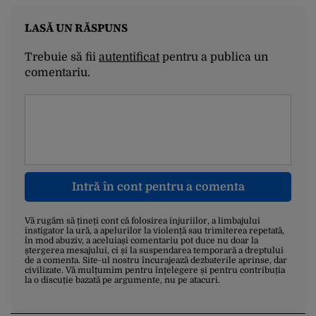
LASĂ UN RĂSPUNS
Trebuie să fii
autentificat
pentru a publica un
comentariu.
Intră în cont pentru a comenta
Vă rugăm să țineți cont că folosirea injuriilor, a limbajului
instigator la ură, a apelurilor la violență sau trimiterea repetată,
în mod abuziv, a aceluiași comentariu pot duce nu doar la
ștergerea mesajului, ci și la suspendarea temporară a dreptului
de a comenta. Site-ul nostru încurajează dezbaterile aprinse, dar
civilizate. Vă mulțumim pentru înțelegere și pentru contribuția
la o discuție bazată pe argumente, nu pe atacuri.