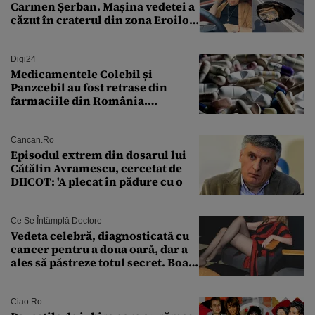
Carmen Șerban. Mașina vedetei a
căzut în craterul din zona Eroilor:
„M-am speriat foarte tare”
Digi24
Medicamentele Colebil și
Panzcebil au fost retrase din
farmaciile din România.
Explicația dată de Agenția
Națională a Medicamentului
Cancan.ro
Episodul extrem din dosarul lui
Cătălin Avramescu, cercetat de
DIICOT: 'A plecat în pădure cu o
Ce Se Întâmplă Doctore
Vedeta celebră, diagnosticată cu
cancer pentru a doua oară, dar a
ales să păstreze totul secret. Boala
a fost descoperită la un control de
rutină
Ciao.ro