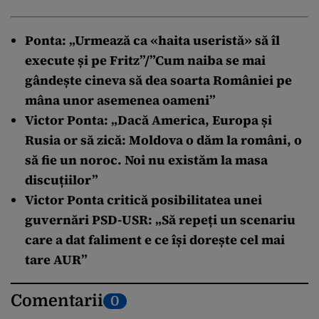
Ponta: „Urmează ca «haita useristă» să îl
execute și pe Fritz”/”Cum naiba se mai
gândește cineva să dea soarta României pe
mâna unor asemenea oameni”
Victor Ponta: „Dacă America, Europa și
Rusia or să zică: Moldova o dăm la români, o
să fie un noroc. Noi nu existăm la masa
discuțiilor”
Victor Ponta critică posibilitatea unei
guvernări PSD-USR: „Să repeți un scenariu
care a dat faliment e ce își dorește cel mai
tare AUR”
Comentarii
0