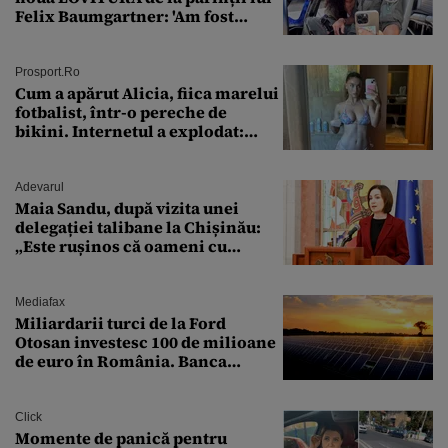
Felix Baumgartner: 'Am fost
ȘTEARSĂ complet din
Prosport.ro
Cum a apărut Alicia, fiica marelui
fotbalist, într-o pereche de
bikini. Internetul a explodat:
„Zeiță superbă!”
Adevarul
Maia Sandu, după vizita unei
delegației talibane la Chișinău:
„Este rușinos că oameni cu
funcții înalte nu se
documentează”
Mediafax
Miliardarii turci de la Ford
Otosan investesc 100 de milioane
de euro în România. Banca
Transilvania le acordă o
finanțare uriașă
Click
Momente de panică pentru