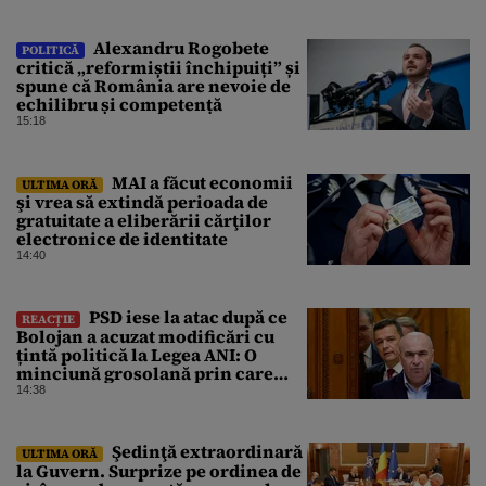
Alexandru Rogobete
POLITICĂ
critică „reformiștii închipuiți” și
spune că România are nevoie de
echilibru și competență
15:18
MAI a făcut economii
ULTIMA ORĂ
şi vrea să extindă perioada de
gratuitate a eliberării cărţilor
electronice de identitate
14:40
PSD iese la atac după ce
REACȚIE
Bolojan a acuzat modificări cu
țintă politică la Legea ANI: O
minciună grosolană prin care
încearcă să acopere culpa PNL-
14:38
USR
Şedinţă extraordinară
ULTIMA ORĂ
la Guvern. Surprize pe ordinea de