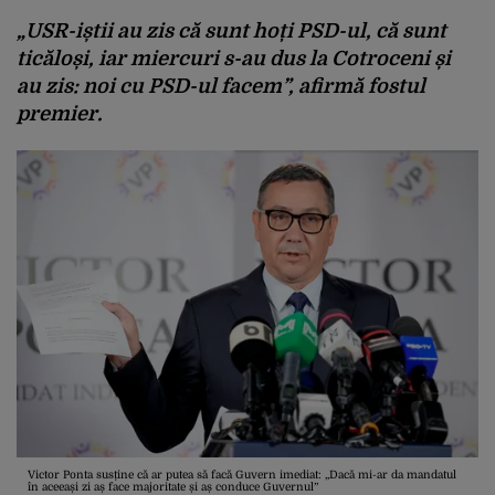
„USR-iștii au zis că sunt hoți PSD-ul, că sunt
ticăloși, iar miercuri s-au dus la Cotroceni și
au zis: noi cu PSD-ul facem”, afirmă fostul
premier.
Victor Ponta susține că ar putea să facă Guvern imediat: „Dacă mi-ar da mandatul
în aceeași zi aș face majoritate și aș conduce Guvernul”