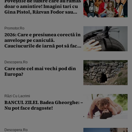
Poveştile de iubire care au rămas
doar o amintire! Imagini tari cu
Gina Pistol, Răzvan Fodor sau
Andra Măruţă şi foştii parteneri
Promotor.ro
2026: Care e presiunea corectă în
anvelope pe caniculă.
Cauciucurile de iarnă pot să facă
explozie la peste 40°C?
Descopera.ro
Care este cel mai vechi pod din
Europa?
Râzi Cu Lacrimi
BANCUL ZILEI. Badea Gheorghe: –
Nu pot face dragoste!
Descopera.ro