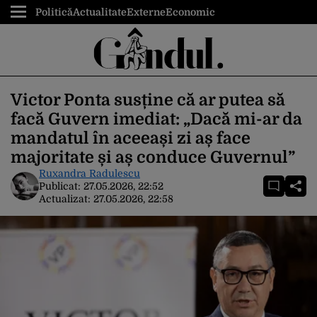
Politică
Actualitate
Externe
Economic
Victor Ponta susține că ar putea să
facă Guvern imediat: „Dacă mi-ar da
mandatul în aceeași zi aș face
majoritate și aș conduce Guvernul”
Ruxandra Radulescu
Publicat:
27.05.2026, 22:52
Actualizat:
27.05.2026, 22:58