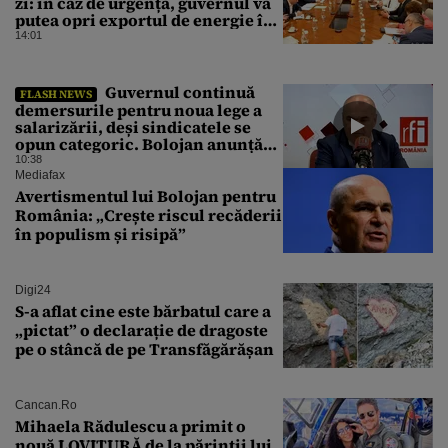
zi: în caz de urgență, guvernul va
putea opri exportul de energie în
afara țării
14:01
Guvernul continuă
FLASH NEWS
demersurile pentru noua lege a
salarizării, deși sindicatele se
opun categoric. Bolojan anunță
când ar putea fi depusă în
10:38
Parlament
Mediafax
Avertismentul lui Bolojan pentru
România: „Crește riscul recăderii
în populism și risipă”
Digi24
S-a aflat cine este bărbatul care a
„pictat” o declarație de dragoste
pe o stâncă de pe Transfăgărășan
Cancan.ro
Mihaela Rădulescu a primit o
nouă LOVITURĂ de la părinții lui