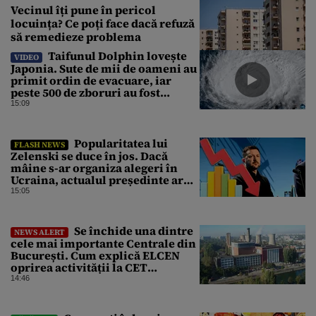
Vecinul îți pune în pericol
locuința? Ce poți face dacă refuză
să remedieze problema
Taifunul Dolphin lovește
VIDEO
Japonia. Sute de mii de oameni au
primit ordin de evacuare, iar
peste 500 de zboruri au fost
anulate
15:09
Popularitatea lui
FLASH NEWS
Zelenski se duce în jos. Dacă
mâine s-ar organiza alegeri în
Ucraina, actualul președinte ar
pierde categoric în turul al doilea
15:05
Se închide una dintre
NEWS ALERT
cele mai importante Centrale din
București. Cum explică ELCEN
oprirea activității la CET
Grozăvești
14:46