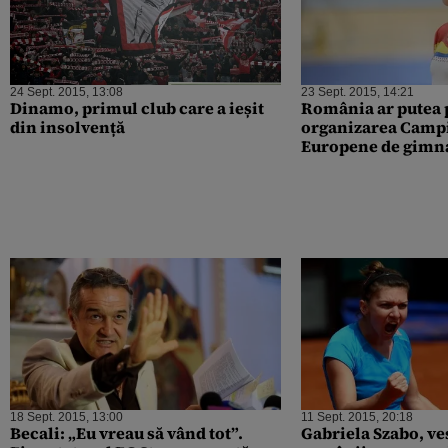
24 Sept. 2015, 13:08
23 Sept. 2015, 14:21
Dinamo, primul club care a ieșit
România ar putea 
din insolvență
organizarea Camp
Europene de gimna
motivul
18 Sept. 2015, 13:00
11 Sept. 2015, 20:18
Becali: „Eu vreau să vând tot”.
Gabriela Szabo, ve