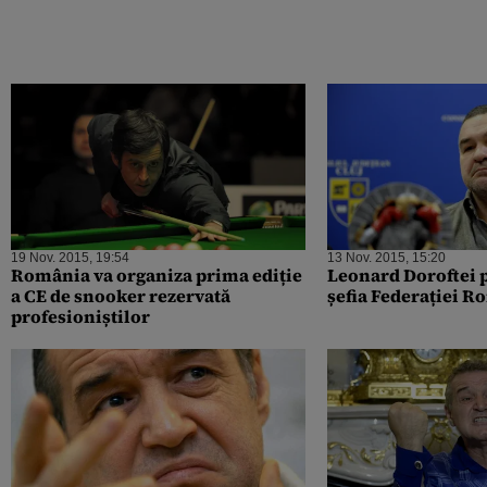
19 Nov. 2015, 19:54
13 Nov. 2015, 15:20
România va organiza prima ediție
Leonard Doroftei p
a CE de snooker rezervată
șefia Federației 
profesioniștilor