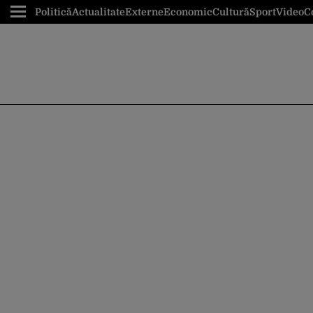
Politică
Actualitate
Externe
Economic
Cultură
Sport
Video
C