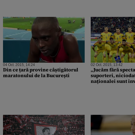
04 Oct. 2015, 14:24
02 Oct. 2015, 13:42
Din ce țară provine câștigătorul
„Jucăm fără specta
maratonului de la București
suporteri, niciodat
naționalei sunt inv
achiziționeze bilet
meciul cu Finland