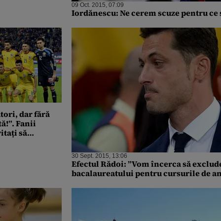
09 Oct. 2015, 07:09
Iordănescu: Ne cerem scuze pentru ce 
tori, dar fără
ă!”. Fanii
itați să
e virtuale la
a
30 Sept. 2015, 13:06
Efectul Rădoi: ”Vom încerca să exclud
bacalaureatului pentru cursurile de a