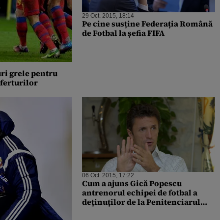
29 Oct. 2015, 18:14
Pe cine susține Federația Română
de Fotbal la șefia FIFA
ri grele pentru
ferturilor
06 Oct. 2015, 17:22
Cum a ajuns Gică Popescu
antrenorul echipei de fotbal a
deținuților de la Penitenciarul
Jilava