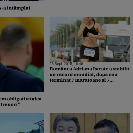
s-a întâmplat
28 Sept. 2015, 16:46
Românca Adriana Istrate a stabilit
un record mondial, după ce a
terminat 7 maratoane și 7
ultramaratoane pe toate
continentele, în mai puțin de 10
luni
em obligativitatea
ntrenori”