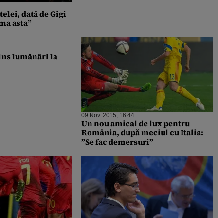
elei, dată de Gigi
ema asta”
rins lumânări la
09 Nov. 2015, 16:44
Un nou amical de lux pentru
România, după meciul cu Italia:
”Se fac demersuri”