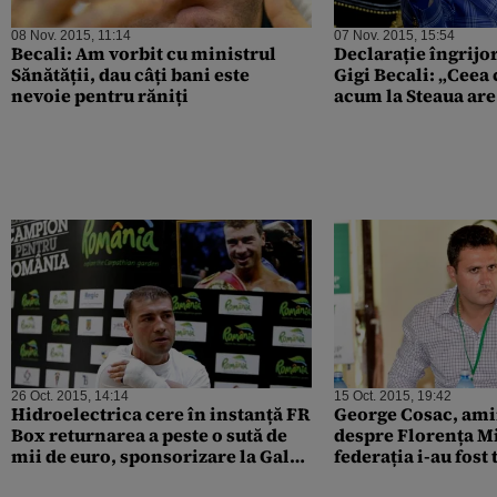
08 Nov. 2015, 11:14
07 Nov. 2015, 15:54
Becali: Am vorbit cu ministrul
Declarație îngrijor
Sănătății, dau câți bani este
Gigi Becali: „Ceea
nevoie pentru răniți
acum la Steaua are
ceea ce se schimb
România”
26 Oct. 2015, 14:14
15 Oct. 2015, 19:42
Hidroelectrica cere în instanță FR
George Cosac, amin
Box returnarea a peste o sută de
despre Florența Mi
mii de euro, sponsorizare la Gala
federația i-au fost
Bute
familie, copii, abs