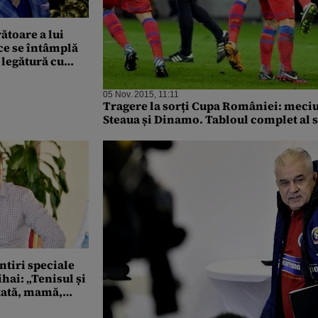
ătoare a lui
 ce se întâmplă
 legătură cu
ă acum în
05 Nov. 2015, 11:11
Tragere la sorți Cupa României: meciu
Steaua și Dinamo. Tabloul complet al s
tiri speciale
hai: „Tenisul și
 tată, mamă,
olut tot”