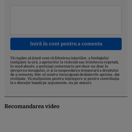
Intră în cont pentru a comenta
Vă rugăm să țineți cont că folosirea injuriilor, a limbajului
instigator la ură, a apelurilor la violență sau trimiterea repetată,
în mod abuziv, a aceluiași comentariu pot duce nu doar la
ștergerea mesajului, ci și la suspendarea temporară a dreptului
de a comenta. Site-ul nostru încurajează dezbaterile aprinse, dar
civilizate. Vă mulțumim pentru înțelegere și pentru contribuția
la o discuție bazată pe argumente, nu pe atacuri.
Recomandarea video