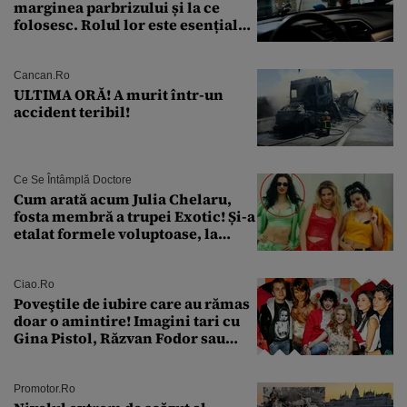
marginea parbrizului și la ce
folosesc. Rolul lor este esențial
pentru siguranța mașinii
Cancan.ro
ULTIMA ORĂ! A murit într-un
accident teribil!
Ce Se Întâmplă Doctore
Cum arată acum Julia Chelaru,
fosta membră a trupei Exotic! Și-a
etalat formele voluptoase, la
aproape 50 de ani
Ciao.ro
Poveştile de iubire care au rămas
doar o amintire! Imagini tari cu
Gina Pistol, Răzvan Fodor sau
Andra Măruţă şi foştii parteneri
Promotor.ro