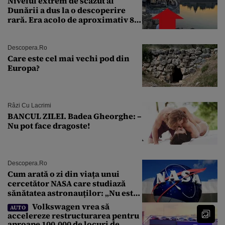
Nivelul extrem de scăzut al
Dunării a dus la o descoperire
rară. Era acolo de aproximativ 80
de ani
Descopera.ro
Care este cel mai vechi pod din
Europa?
Râzi Cu Lacrimi
BANCUL ZILEI. Badea Gheorghe: –
Nu pot face dragoste!
Descopera.ro
Cum arată o zi din viața unui
cercetător NASA care studiază
sănătatea astronauților: „Nu este
o știință complicată”
Volkswagen vrea să
AUTO
accelereze restructurarea pentru
aproape 100.000 de locuri de