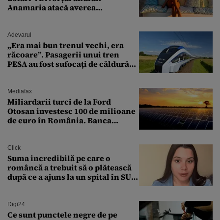
Anamaria atacă averea
milionarului
Adevarul
„Era mai bun trenul vechi, era
răcoare”. Pasagerii unui tren
PESA au fost sufocați de căldură
pe ruta București-Constanța
Mediafax
Miliardarii turci de la Ford
Otosan investesc 100 de milioane
de euro în România. Banca
Transilvania le acordă o
finanțare uriașă
Click
Suma incredibilă pe care o
româncă a trebuit să o plătească
după ce a ajuns la un spital în SUA:
„Asta este America”
Digi24
Ce sunt punctele negre de pe