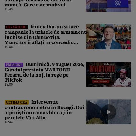
muncă. Care este motivul
19:43
Irineu Darău își face
DEZVĂLUIRI
campanie la uzinele de armament
închise din Dâmbovița.
Muncitorii aflați în concediu
forțat din cauza lipsei comenzilor
19:08
au fost chemați de acasă pentru a
da mâna cu Ministrul Economiei
Duminică, 9 august 2026,
EMISIUNI
Gândul prezintă MARTORII –
Feraru, de la hoț, la rege pe
TikTok
19:00
Intervenție
ULTIMA ORĂ
contracronometru în Bucegi. Doi
alpinişti au rămas blocaţi în
peretele Văii Albe
18:44