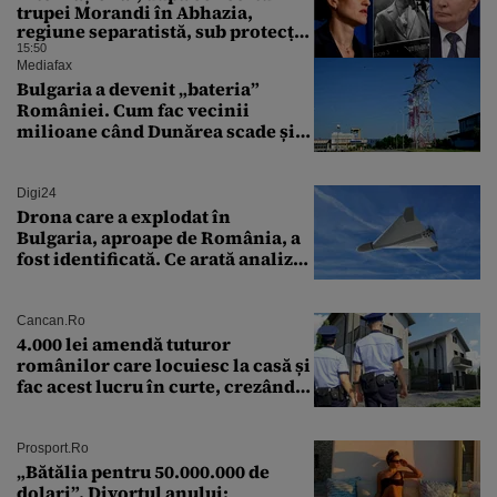
trupei Morandi în Abhazia,
regiune separatistă, sub protecția
Rusiei
15:50
Mediafax
Bulgaria a devenit „bateria”
României. Cum fac vecinii
milioane când Dunărea scade și
Cernavodă produce puțin
Digi24
Drona care a explodat în
Bulgaria, aproape de România, a
fost identificată. Ce arată analiza
preliminară a epavei
Cancan.ro
4.000 lei amendă tuturor
românilor care locuiesc la casă și
fac acest lucru în curte, crezând
că nu îi vede nimeni
Prosport.ro
„Bătălia pentru 50.000.000 de
dolari”. Divorțul anului: