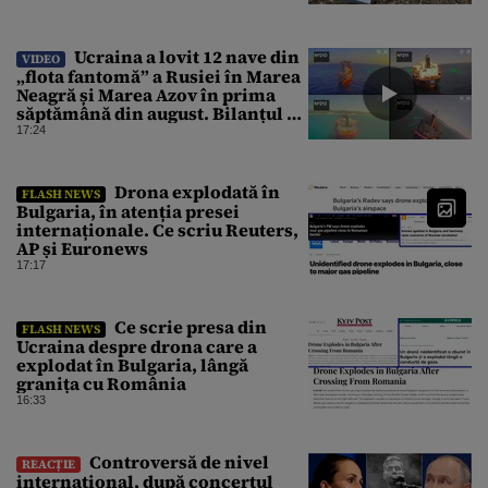
Ucraina a lovit 12 nave din
VIDEO
„flota fantomă” a Rusiei în Marea
Neagră și Marea Azov în prima
săptămână din august. Bilanțul a
ajuns la 218
17:24
Drona explodată în
FLASH NEWS
Bulgaria, în atenția presei
internaționale. Ce scriu Reuters,
AP și Euronews
17:17
Ce scrie presa din
FLASH NEWS
Ucraina despre drona care a
explodat în Bulgaria, lângă
granița cu România
16:33
Controversă de nivel
REACȚIE
internațional, după concertul