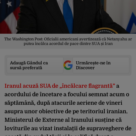
The Washington Post: Oficialii americani avertizează că Netanyahu ar
putea încălca acordul de pace dintre SUA și Iran
Adaugă Gândul ca
Urmărește-ne în
sursă preferată
Discover
Iranul acuză SUA de „încălcare flagrantă”
a
acordului de încetare a focului semnat acum o
săptămână, după atacurile aeriene de vineri
asupra unor obiective de pe teritoriul iranian.
Ministerul de Externe al Iranului susține că
loviturile au vizat instalații de supraveghere de