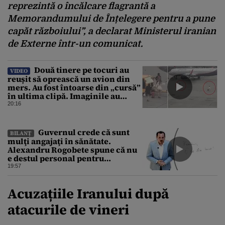
reprezintă o încălcare flagrantă a
Memorandumului de Înțelegere pentru a pune
capăt războiului”, a declarat Ministerul iranian
de Externe într-un comunicat.
Două tinere pe tocuri au
VIDEO
reușit să oprească un avion din
mers. Au fost întoarse din „cursă”
în ultima clipă. Imaginile au
devenit virale
20:16
Guvernul crede că sunt
BILANȚ
mulţi angajaţi în sănătate.
Alexandru Rogobete spune că nu
e destul personal pentru
combaterea infecţiilor
19:57
nosocomiale
Acuzațiile Iranului după
atacurile de vineri