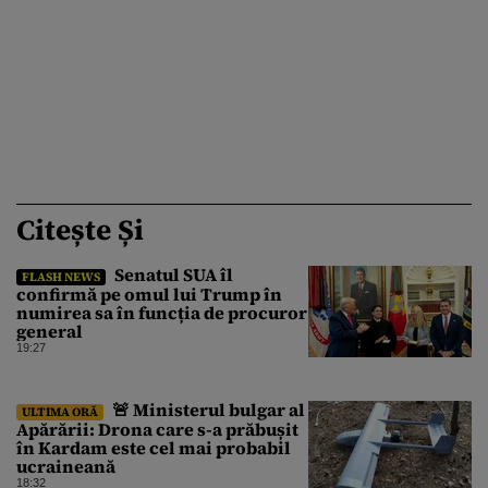
Citește Și
Senatul SUA îl
FLASH NEWS
confirmă pe omul lui Trump în
numirea sa în funcția de procuror
general
19:27
🚨 Ministerul bulgar al
ULTIMA ORĂ
Apărării: Drona care s-a prăbușit
în Kardam este cel mai probabil
ucraineană
18:32