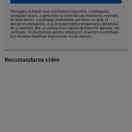
Vă rugăm să țineți cont că folosirea injuriilor, a limbajului
instigator la ură, a apelurilor la violență sau trimiterea repetată,
în mod abuziv, a aceluiași comentariu pot duce nu doar la
ștergerea mesajului, ci și la suspendarea temporară a dreptului
de a comenta. Site-ul nostru încurajează dezbaterile aprinse, dar
civilizate. Vă mulțumim pentru înțelegere și pentru contribuția
la o discuție bazată pe argumente, nu pe atacuri.
Recomandarea video