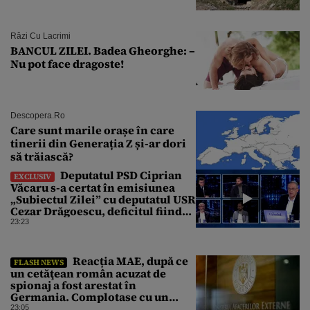
Râzi Cu Lacrimi
BANCUL ZILEI. Badea Gheorghe: –
Nu pot face dragoste!
Descopera.ro
Care sunt marile orașe în care
tinerii din Generația Z și-ar dori
să trăiască?
Deputatul PSD Ciprian
EXCLUSIV
Văcaru s-a certat în emisiunea
„Subiectul Zilei” cu deputatul USR
Cezar Drăgoescu, deficitul fiind
motivul scandalului
23:23
Reacția MAE, după ce
FLASH NEWS
un cetăţean român acuzat de
spionaj a fost arestat în
Germania. Complotase cu un
ucrainean ca să asasineze un
23:05