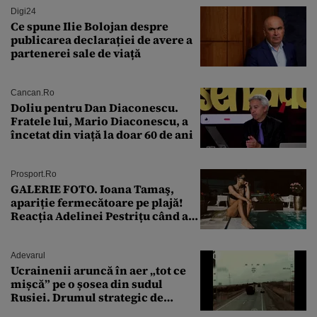
Digi24
Ce spune Ilie Bolojan despre
publicarea declarației de avere a
partenerei sale de viață
Cancan.ro
Doliu pentru Dan Diaconescu.
Fratele lui, Mario Diaconescu, a
încetat din viață la doar 60 de ani
Prosport.ro
GALERIE FOTO. Ioana Tamaş,
apariție fermecătoare pe plajă!
Reacția Adelinei Pestrițu când a
văzut-o
Adevarul
Ucrainenii aruncă în aer „tot ce
mișcă” pe o șosea din sudul
Rusiei. Drumul strategic de
aprovizionare către Crimeea este