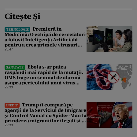
Citește Și
Premieră în
TEHNOLOGIE
Medicină: O echipă de cercetători
a folosit Inteligența Artificială
pentru a crea primele virusuri
sintetice la tratarea de E.coli
23:47
Ebola s-ar putea
SĂNĂTATE
răspândi mai rapid de la mutații.
OMS trage un semnal de alarmă
asupra pericolului unui virus
pentru care nu există vaccin
22:33
Trump îi compară pe
INEDIT
agenții de la Serviciul de Imigrare
și Control Vamal cu Spider-Man la
prinderea migranților ilegali și a
infractorilor
22:33