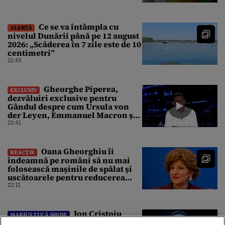
producător de drone
Ce se va întâmpla cu
ALERTĂ
nivelul Dunării până pe 12 august
2026: „Scăderea în 7 zile este de 10
centimetri”
22:43
Gheorghe Piperea,
EXCLUSIV
dezvăluiri exclusive pentru
Gândul despre cum Ursula von
der Leyen, Emmanuel Macron și
Zelenski plănuiesc pe Signal să îl
22:41
pună „la respect” pe Trump
Oana Gheorghiu îi
REACȚIE
îndeamnă pe români să nu mai
folosească mașinile de spălat și
uscătoarele pentru reducerea
consumului de energie
22:11
Ion Cristoiu
MARIUS TUCĂ SHOW
compară conflictul de interese al