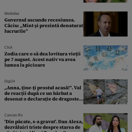
cartierul
Mediafax
Guvernul ascunde recesiunea.
Câciu: „Mint și prezintă denaturat
lucrurile”
Click
Zodia care o să dea lovitura vieții
pe 7 august. Acest nativ va avea
lumea la picioare
Digi24
„Anna, ţine-ţi prostul acasă!”. Val
de reacții după ce un bărbat a
desenat o declarație de dragoste
pe o stâncă de pe Transfăgărășan
Cancan.ro
'Din păcate, s-a gravat'. Dan Alexa,
dezvăluiri triste despre starea de