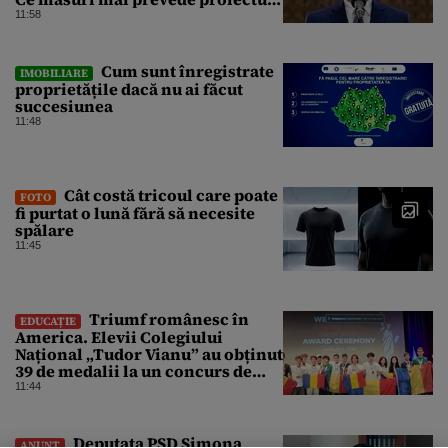
în caz de pandemie, cutremur sau
11:58
conflict armat
Cum sunt înregistrate
IMOBILIARE
proprietățile dacă nu ai făcut
succesiunea
11:48
Cât costă tricoul care poate
FOTO
fi purtat o lună fără să necesite
spălare
11:45
Triumf românesc în
EDUCAȚIE
America. Elevii Colegiului
Național „Tudor Vianu” au obținut
39 de medalii la un concurs de
științe
11:44
Deputata PSD Simona
ANUNȚ