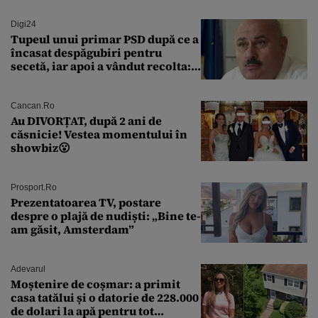
Digi24
Tupeul unui primar PSD după ce a
încasat despăgubiri pentru
secetă, iar apoi a vândut recolta:
„Dar am plătit impozit pentru
banii ăia”
Cancan.ro
Au DIVORȚAT, după 2 ani de
căsnicie! Vestea momentului în
showbiz😮
Prosport.ro
Prezentatoarea TV, postare
despre o plajă de nudiști: „Bine te-
am găsit, Amsterdam”
Adevarul
Moștenire de coșmar: a primit
casa tatălui și o datorie de 228.000
de dolari la apă pentru tot