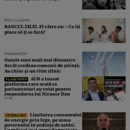
Râzi Cu Lacrimi
BANCUL ZILEI. El către ea: – Ce îți
place să ți se facă?
Descopera.ro
Oasele sunt mult mai dinamice
decât credeau oamenii de știință.
Au chiar și un ritm zilnic
AUR a lansat
FLASH NEWS
platforma care arată ce
parlamentari au votat pentru
suspendarea lui Nicușor Dan
12:05
Limitarea consumului
ULTIMA ORĂ
de energie prin lege, pe masa
guvernului în ședința de astăzi.
Ce măsuri mai prevede proiectul