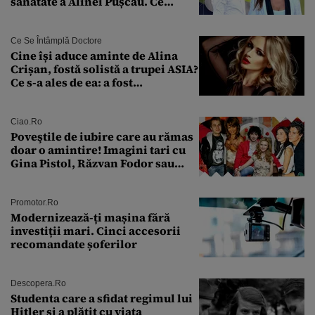
sănătate a Alinei Pușcău. Ce
discuție au avut cu două zile în
urmă
Ce Se Întâmplă Doctore
Cine își aduce aminte de Alina
Crișan, fostă solistă a trupei ASIA?
Ce s-a ales de ea: a fost
condamnată la închisoare cu
suspendare. Ce acuzații i se aduc
Ciao.ro
Poveştile de iubire care au rămas
doar o amintire! Imagini tari cu
Gina Pistol, Răzvan Fodor sau
Andra Măruţă şi foştii parteneri
Promotor.ro
Modernizează-ți mașina fără
investiții mari. Cinci accesorii
recomandate șoferilor
Descopera.ro
Studenta care a sfidat regimul lui
Hitler și a plătit cu viața