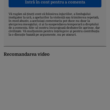
Intră în cont pentru a comenta
Vă rugăm să țineți cont că folosirea injuriilor, a limbajului
instigator la ură, a apelurilor la violență sau trimiterea repetată,
în mod abuziv, a aceluiași comentariu pot duce nu doar la
ștergerea mesajului, ci și la suspendarea temporară a dreptului
de a comenta. Site-ul nostru încurajează dezbaterile aprinse, dar
civilizate. Vă mulțumim pentru înțelegere și pentru contribuția
la o discuție bazată pe argumente, nu pe atacuri.
Recomandarea video