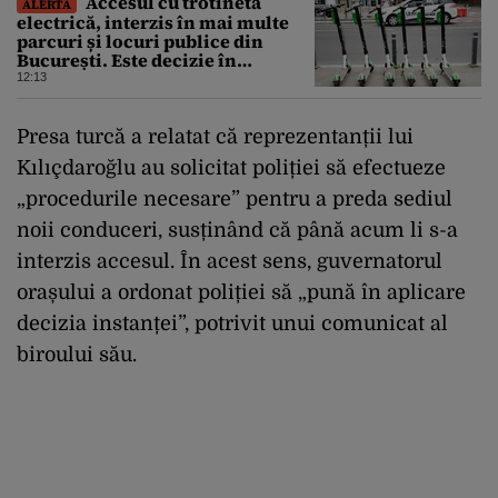
Accesul cu trotineta
ALERTĂ
electrică, interzis în mai multe
parcuri și locuri publice din
București. Este decizie în
premieră, iar amenzile sunt
12:13
usturătoare
Presa turcă a relatat că reprezentanții lui
Kılıçdaroğlu au solicitat poliției să efectueze
„procedurile necesare” pentru a preda sediul
noii conduceri, susținând că până acum li s-a
interzis accesul. În acest sens, guvernatorul
orașului a ordonat poliției să „pună în aplicare
decizia instanței”, potrivit unui comunicat al
biroului său.