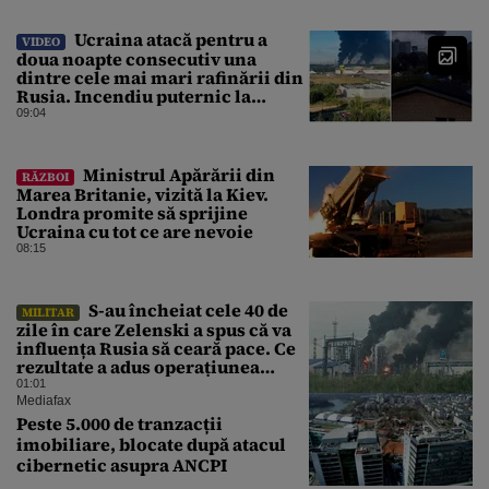
Ucraina atacă pentru a
VIDEO
doua noapte consecutiv una
dintre cele mai mari rafinării din
Rusia. Incendiu puternic la
instalația din Iaroslavl
09:04
Ministrul Apărării din
RĂZBOI
Marea Britanie, vizită la Kiev.
Londra promite să sprijine
Ucraina cu tot ce are nevoie
08:15
S-au încheiat cele 40 de
MILITAR
zile în care Zelenski a spus că va
influența Rusia să ceară pace. Ce
rezultate a adus operațiunea
Kievului
01:01
Mediafax
Peste 5.000 de tranzacții
imobiliare, blocate după atacul
cibernetic asupra ANCPI