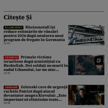
Citește Și
Rheinmetall își
FLASH NEWS
reduce estimările de vânzări
pentru 2026 după anularea unui
program de fregate în Germania
11:50
Primele victime
TENSIUNI
israeliene după armistițiul cu
Hezbollah. Doi soldați au murit în
sudul Libanului, iar un atac
aerian israelian a ucis un civil
10:35
Zelenski cere de urgență
APĂRARE
rachete Patriot după atacul
devastator asupra Kievului: „Este
important să eliminăm toate
birocrațiile”
09:46