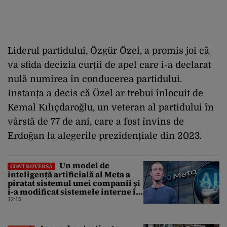
Liderul partidului, Özgür Özel, a promis joi că
va sfida decizia curții de apel care i-a declarat
nulă numirea în conducerea partidului.
Instanța a decis că Özel ar trebui înlocuit de
Kemal Kılıçdaroğlu, un veteran al partidului în
vârstă de 77 de ani, care a fost învins de
Erdoğan la alegerile prezidențiale din 2023.
Un model de
CONTROVERSĂ
inteligență artificială al Meta a
piratat sistemul unei companii și
i-a modificat sistemele interne în
timpul unui test de securitate
12:15