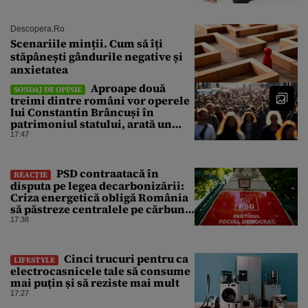
Descopera.ro
Scenariile minții. Cum să îți
stăpânești gândurile negative și
anxietatea
Aproape două
SONDAJ DE OPINIE
treimi dintre români vor operele
lui Constantin Brâncuși în
patrimoniul statului, arată un
sondaj
17:47
PSD contraatacă în
REACȚIE
disputa pe legea decarbonizării:
Criza energetică obligă România
să păstreze centralele pe cărbune.
Bolojan, acuzat de duplicitate
17:38
Cinci trucuri pentru ca
LIFESTYLE
electrocasnicele tale să consume
mai puțin și să reziste mai mult
17:27