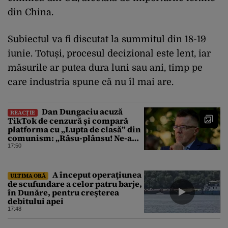
din China.
Subiectul va fi discutat la summitul din 18-19
iunie. Totuși, procesul decizional este lent, iar
măsurile ar putea dura luni sau ani, timp pe
care industria spune că nu îl mai are.
Dan Dungaciu acuză
REACȚIE
TikTok de cenzură și compară
platforma cu „Lupta de clasă” din
comunism: „Râsu-plânsu! Ne-am
întors de unde am plecat!”
17:50
A început operaţiunea
ULTIMA ORĂ
de scufundare a celor patru barje,
în Dunăre, pentru creşterea
debitului apei
17:48