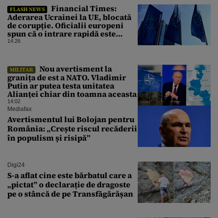
Financial Times:
FLASH NEWS
Aderarea Ucrainei la UE, blocată
de corupție. Oficialii europeni
spun că o intrare rapidă este
imposibilă
14:26
Nou avertisment la
MILITAR
granița de est a NATO. Vladimir
Putin ar putea testa unitatea
Alianței chiar din toamna aceasta
14:02
Mediafax
Avertismentul lui Bolojan pentru
România: „Crește riscul recăderii
în populism și risipă”
Digi24
S-a aflat cine este bărbatul care a
„pictat” o declarație de dragoste
pe o stâncă de pe Transfăgărășan