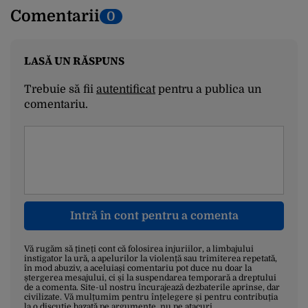
Comentarii
0
LASĂ UN RĂSPUNS
Trebuie să fii
autentificat
pentru a publica un
comentariu.
Intră în cont pentru a comenta
Vă rugăm să țineți cont că folosirea injuriilor, a limbajului
instigator la ură, a apelurilor la violență sau trimiterea repetată,
în mod abuziv, a aceluiași comentariu pot duce nu doar la
ștergerea mesajului, ci și la suspendarea temporară a dreptului
de a comenta. Site-ul nostru încurajează dezbaterile aprinse, dar
civilizate. Vă mulțumim pentru înțelegere și pentru contribuția
la o discuție bazată pe argumente, nu pe atacuri.