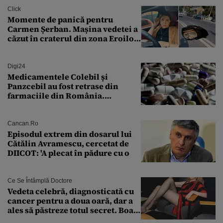
finanțare uriașă
Click
Momente de panică pentru
Carmen Șerban. Mașina vedetei a
căzut în craterul din zona Eroilor:
„M-am speriat foarte tare”
Digi24
Medicamentele Colebil și
Panzcebil au fost retrase din
farmaciile din România.
Explicația dată de Agenția
Națională a Medicamentului
Cancan.ro
Episodul extrem din dosarul lui
Cătălin Avramescu, cercetat de
DIICOT: 'A plecat în pădure cu o
Ce Se Întâmplă Doctore
Vedeta celebră, diagnosticată cu
cancer pentru a doua oară, dar a
ales să păstreze totul secret. Boala
a fost descoperită la un control de