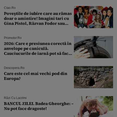
rutină
Ciao.ro
Poveştile de iubire care au rămas
doar o amintire! Imagini tari cu
Gina Pistol, Răzvan Fodor sau
Andra Măruţă şi foştii parteneri
Promotor.ro
2026: Care e presiunea corectă în
anvelope pe caniculă.
Cauciucurile de iarnă pot să facă
explozie la peste 40°C?
Descopera.ro
Care este cel mai vechi pod din
Europa?
Râzi Cu Lacrimi
BANCUL ZILEI. Badea Gheorghe: –
Nu pot face dragoste!