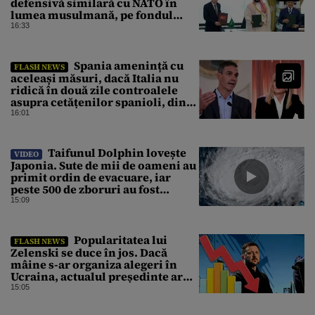
defensivă similară cu NATO în
lumea musulmană, pe fondul
conflictelor din Orientul Mijlociu
16:33
Spania amenință cu
FLASH NEWS
aceleași măsuri, dacă Italia nu
ridică în două zile controalele
asupra cetățenilor spanioli, din
cauza crizei migrației
16:01
Taifunul Dolphin lovește
VIDEO
Japonia. Sute de mii de oameni au
primit ordin de evacuare, iar
peste 500 de zboruri au fost
anulate
15:09
Popularitatea lui
FLASH NEWS
Zelenski se duce în jos. Dacă
mâine s-ar organiza alegeri în
Ucraina, actualul președinte ar
pierde categoric în turul al doilea
15:05