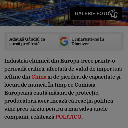
GALERIE FOTO
3
Adaugă Gândul ca
Urmărește-ne în
sursă preferată
Discover
Industria chimică din Europa trece printr-o
perioadă critică, afectată de valul de importuri
ieftine din
China
și de pierderi de capacitate și
locuri de muncă. În timp ce Comisia
Europeană caută măsuri de protecție,
producătorii avertizează că reacția politică
vine prea târziu pentru a mai salva unele
companii, relatează
POLITICO
.