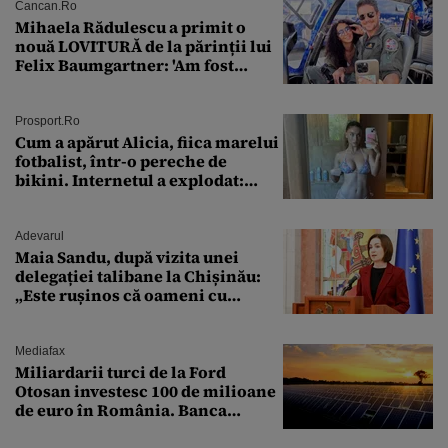
Cancan.ro
Mihaela Rădulescu a primit o
nouă LOVITURĂ de la părinții lui
Felix Baumgartner: 'Am fost
ȘTEARSĂ complet din
Prosport.ro
Cum a apărut Alicia, fiica marelui
fotbalist, într-o pereche de
bikini. Internetul a explodat:
„Zeiță superbă!”
Adevarul
Maia Sandu, după vizita unei
delegației talibane la Chișinău:
„Este rușinos că oameni cu
funcții înalte nu se
documentează”
Mediafax
Miliardarii turci de la Ford
Otosan investesc 100 de milioane
de euro în România. Banca
Transilvania le acordă o