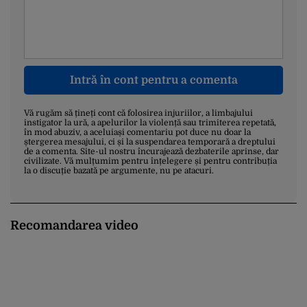
Intră în cont pentru a comenta
Vă rugăm să țineți cont că folosirea injuriilor, a limbajului
instigator la ură, a apelurilor la violență sau trimiterea repetată,
în mod abuziv, a aceluiași comentariu pot duce nu doar la
ștergerea mesajului, ci și la suspendarea temporară a dreptului
de a comenta. Site-ul nostru încurajează dezbaterile aprinse, dar
civilizate. Vă mulțumim pentru înțelegere și pentru contribuția
la o discuție bazată pe argumente, nu pe atacuri.
Recomandarea video