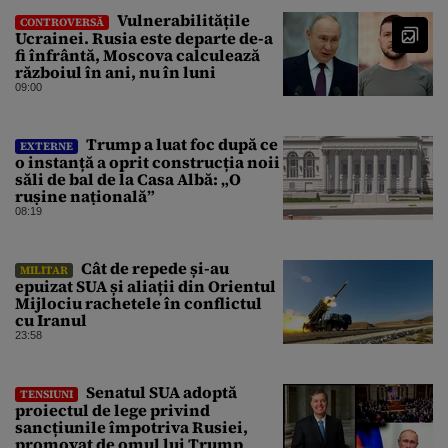
Vulnerabilitățile
CONTROVERSĂ
Ucrainei. Rusia este departe de-a
fi înfrântă, Moscova calculează
războiul în ani, nu în luni
09:00
Trump a luat foc după ce
EXTERNE
o instanță a oprit construcția noii
săli de bal de la Casa Albă: „O
rușine națională”
08:19
Cât de repede și-au
MILITAR
epuizat SUA și aliații din Orientul
Mijlociu rachetele în conflictul
cu Iranul
23:58
Senatul SUA adoptă
TENSIUNI
proiectul de lege privind
sancțiunile împotriva Rusiei,
promovat de omul lui Trump