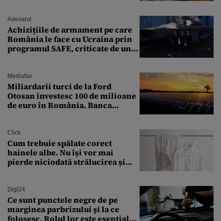
„Zeiță superbă!”
Adevarul
Achizițiile de armament pe care
România le face cu Ucraina prin
programul SAFE, criticate de un
expert în securitate: „Nu știm ce
arme ne trebuie”
Mediafax
Miliardarii turci de la Ford
Otosan investesc 100 de milioane
de euro în România. Banca
Transilvania le acordă o
finanțare uriașă
Click
Cum trebuie spălate corect
hainele albe. Nu își vor mai
pierde niciodată strălucirea și
culoarea intensă
Digi24
Ce sunt punctele negre de pe
marginea parbrizului și la ce
folosesc. Rolul lor este esențial