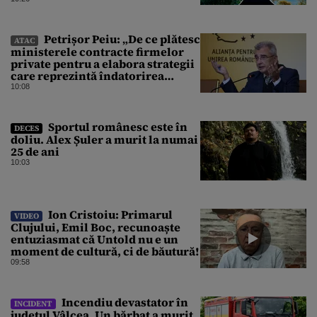
Petrișor Peiu: „De ce plătesc
ATAC
ministerele contracte firmelor
private pentru a elabora strategii
care reprezintă îndatorirea
angajaților din minister?”
10:08
Sportul românesc este în
DECES
doliu. Alex Șuler a murit la numai
25 de ani
10:03
Ion Cristoiu: Primarul
VIDEO
Clujului, Emil Boc, recunoaște
entuziasmat că Untold nu e un
moment de cultură, ci de băutură!
09:58
Incendiu devastator în
INCIDENT
județul Vâlcea. Un bărbat a murit,