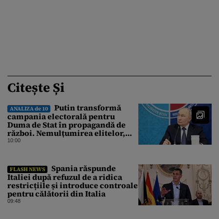
Citește Și
Putin transformă
ANALIZA de 10
campania electorală pentru
Duma de Stat în propagandă de
război. Nemulțumirea elitelor,
tratată cu indiferență la Kremlin
10:00
Spania răspunde
FLASH NEWS
Italiei după refuzul de a ridica
restricțiile și introduce controale
pentru călătorii din Italia
09:48