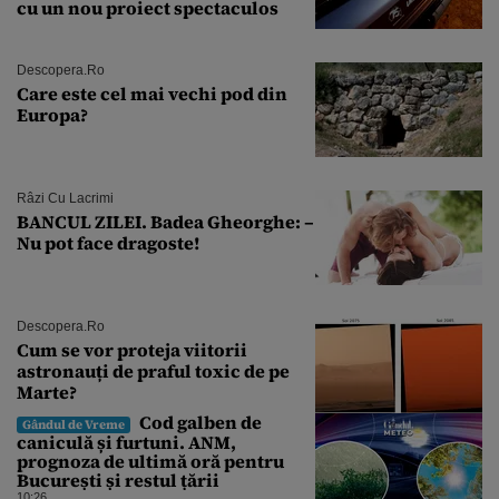
cu un nou proiect spectaculos
Descopera.ro
Care este cel mai vechi pod din
Europa?
Râzi Cu Lacrimi
BANCUL ZILEI. Badea Gheorghe: –
Nu pot face dragoste!
Descopera.ro
Cum se vor proteja viitorii
astronauți de praful toxic de pe
Marte?
Cod galben de
Gândul de Vreme
caniculă și furtuni. ANM,
prognoza de ultimă oră pentru
București și restul țării
10:26