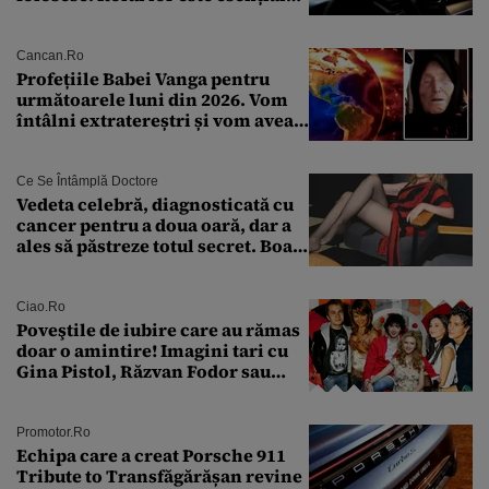
pentru siguranța mașinii
Cancan.ro
Profețiile Babei Vanga pentru
următoarele luni din 2026. Vom
întâlni extratereștri și vom avea
un nou conflict global
Ce Se Întâmplă Doctore
Vedeta celebră, diagnosticată cu
cancer pentru a doua oară, dar a
ales să păstreze totul secret. Boala
a fost descoperită la un control de
rutină
Ciao.ro
Poveştile de iubire care au rămas
doar o amintire! Imagini tari cu
Gina Pistol, Răzvan Fodor sau
Andra Măruţă şi foştii parteneri
Promotor.ro
Echipa care a creat Porsche 911
Tribute to Transfăgărășan revine