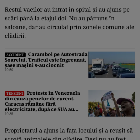
Restul vacilor au intrat în spital și au ajuns pe
scări până la etajul doi. Nu au pătruns în
saloane, dar au circulat prin zonele comune ale
clădirii.
Carambol pe Autostrada
ACCIDENT
Soarelui. Traficul este îngreunat,
șase mașini s-au ciocnit
10:50
Proteste în Venezuela
TENSIUNI
din cauza penelor de curent.
Caracas rămâne fără
electricitate, după ce SUA au
promis modernizarea rețelei
10:35
Proprietarul a ajuns la fața locului și a reușit să
scoată animalele din clădire. Deși nu au fost