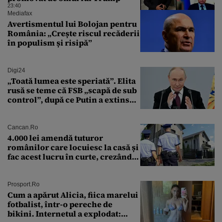
23:40
Mediafax
Avertismentul lui Bolojan pentru
România: „Crește riscul recăderii
în populism și risipă”
Digi24
„Toată lumea este speriată”. Elita
rusă se teme că FSB „scapă de sub
control”, după ce Putin a extins
puterea serviciului
Cancan.ro
4.000 lei amendă tuturor
românilor care locuiesc la casă și
fac acest lucru în curte, crezând
că nu îi vede nimeni
Prosport.ro
Cum a apărut Alicia, fiica marelui
fotbalist, într-o pereche de
bikini. Internetul a explodat: