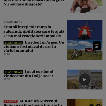
Nu pot face dragoste!
Descopera.ro
Cum să înveți toleranța la
suferință. Abilitatea care te ajută
să nu mai reacționezi impulsiv
Incident în Argeș. Un
FLASH NEWS
cioban a fost atacat de urs în
vârful muntelui
12:50
Lacul cu nămol
FLASH NEWS
vindecător din Dolj a secat
12:33
AUR acuză Guvernul
REACȚIE
Bolojan că blochează tranzacții