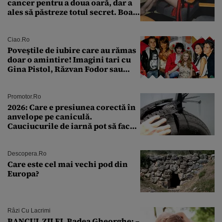
cancer pentru a doua oară, dar a
ales să păstreze totul secret. Boala
a fost descoperită la un control de
rutină
Ciao.ro
Poveştile de iubire care au rămas
doar o amintire! Imagini tari cu
Gina Pistol, Răzvan Fodor sau
Andra Măruţă şi foştii parteneri
Promotor.ro
2026: Care e presiunea corectă în
anvelope pe caniculă.
Cauciucurile de iarnă pot să facă
explozie la peste 40°C?
Descopera.ro
Care este cel mai vechi pod din
Europa?
Râzi Cu Lacrimi
BANCUL ZILEI. Badea Gheorghe: –