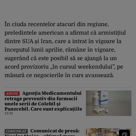
În ciuda recentelor atacuri din regiune,
preledintele american a afirmat că armistițiul
dintre SUA și Iran, care a intrat în vigoare la
începutul lunii aprilie, rămâne în vigoare,
sugerând că este posibil să se ajungă la un
acord provizoriu „în cursul weekendului”, pe
măsură ce negocierile în curs avansează.
Agenţia Medicamentului
ANUNȚ
retrage preventiv din farmacii
unele serii de Colebil și
Panzcebil. Care sunt explicațiile
13:34
Comunicat de presă:
COMUNICAT