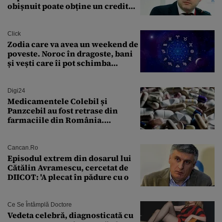
obișnuit poate obține un credit
ipotecar
Click
Zodia care va avea un weekend de
poveste. Noroc în dragoste, bani
și vești care îi pot schimba
viitorul
Digi24
Medicamentele Colebil și
Panzcebil au fost retrase din
farmaciile din România.
Explicația dată de Agenția
Națională a Medicamentului
Cancan.ro
Episodul extrem din dosarul lui
Cătălin Avramescu, cercetat de
DIICOT: 'A plecat în pădure cu o
Ce Se Întâmplă Doctore
Vedeta celebră, diagnosticată cu