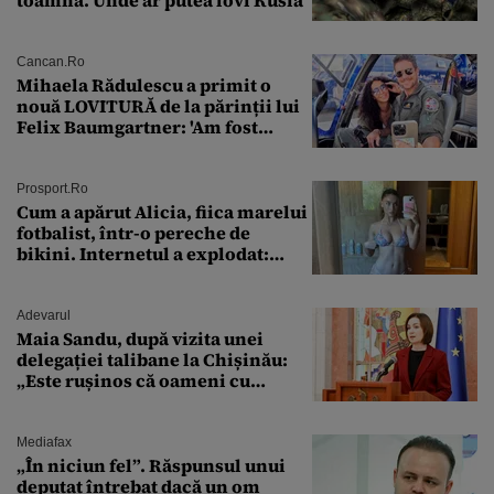
toamnă. Unde ar putea lovi Rusia
Cancan.ro
Mihaela Rădulescu a primit o
nouă LOVITURĂ de la părinții lui
Felix Baumgartner: 'Am fost
ȘTEARSĂ complet din
Prosport.ro
Cum a apărut Alicia, fiica marelui
fotbalist, într-o pereche de
bikini. Internetul a explodat:
„Zeiță superbă!”
Adevarul
Maia Sandu, după vizita unei
delegației talibane la Chișinău:
„Este rușinos că oameni cu
funcții înalte nu se
documentează”
Mediafax
„În niciun fel”. Răspunsul unui
deputat întrebat dacă un om