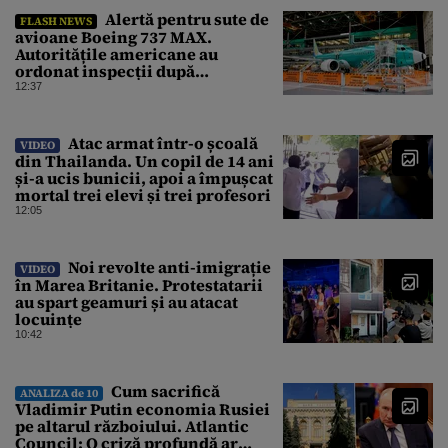
Alertă pentru sute de
FLASH NEWS
avioane Boeing 737 MAX.
Autoritățile americane au
ordonat inspecții după
descoperirea unor fisuri în
12:37
structura aeronavelor
Atac armat într-o școală
VIDEO
din Thailanda. Un copil de 14 ani
și-a ucis bunicii, apoi a împușcat
mortal trei elevi și trei profesori
12:05
Noi revolte anti-imigrație
VIDEO
în Marea Britanie. Protestatarii
au spart geamuri și au atacat
locuințe
10:42
Cum sacrifică
ANALIZA de 10
Vladimir Putin economia Rusiei
pe altarul războiului. Atlantic
Council: O criză profundă ar