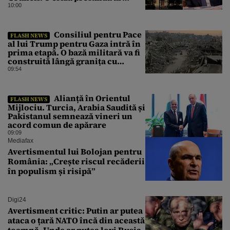
putea forța Kremlinul să apeleze
10:00
la ultimele resurse ale Băncii
Centrale
Consiliul pentru Pace
FLASH NEWS
al lui Trump pentru Gaza intră în
prima etapă. O bază militară va fi
construită lângă granița cu
Israelul
09:54
Alianță în Orientul
FLASH NEWS
Mijlociu. Turcia, Arabia Saudită și
Pakistanul semnează vineri un
acord comun de apărare
09:09
Mediafax
Avertismentul lui Bolojan pentru
România: „Crește riscul recăderii
în populism și risipă”
Digi24
Avertisment critic: Putin ar putea
ataca o țară NATO încă din această