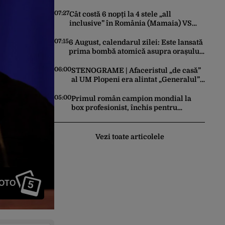
ordonat evacuarea familiilor, rușii
sunt la 20 de km de oraș
07:27
Cât costă 6 nopți la 4 stele „all
inclusive” în România (Mamaia) VS
Bulgaria (Nisipurile de Aur). Unde este
mai ieftin, de fapt
07:15
6 August, calendarul zilei: Este lansată
prima bombă atomică asupra orașului
Hiroshima. Ziua mondială a luptei
pentru interzicerea armei nucleare
06:00
STENOGRAME | Afaceristul „de casă”
al UM Plopeni era alintat „Generalul”
de director. L-a anunțat pe șeful uzinei
că i-a adus „subțireanu, așa”
05:00
Primul român campion mondial la
box profesionist, închis pentru
tentativă de crimă. Bărbatul a
înjunghiat un alt interlop periculos
Vezi toate articolele
5
FOTO