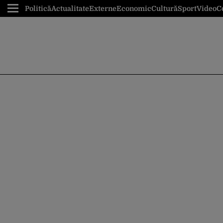
Politică
Actualitate
Externe
Economic
Cultură
Sport
Video
C