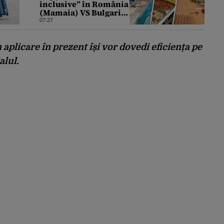
inclusive” în România
(Mamaia) VS Bulgaria
(Nisipurile de Aur).
07:27
Unde este mai ieftin,
de fapt
 aplicare în prezent își vor dovedi eficiența pe
alul.