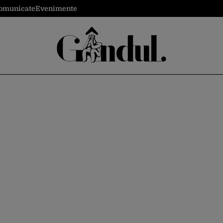
omunicate
Evenimente