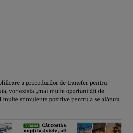
plificare a procedurilor de transfer pentru
tuia, vor exista „mai multe oportunități de
 multe stimulente pozitive pentru a se alătura
Cât costă 6
TURISM
nopți la 4 stele „all