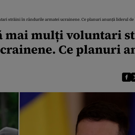
tari străini în rândurile armatei ucrainene. Ce planuri anunță liderul de 
ă mai mulți voluntari st
ucrainene. Ce planuri 