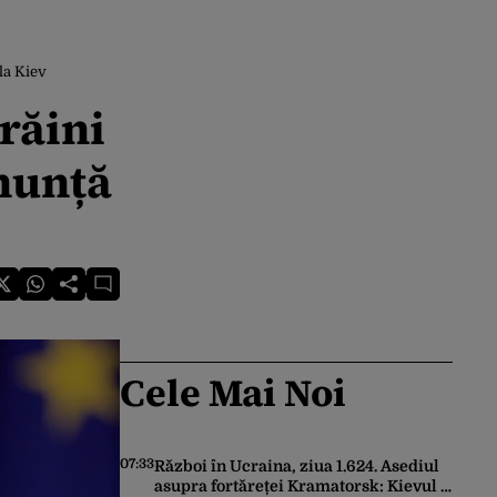
la Kiev
răini
anunță
Cele Mai Noi
07:33
Război în Ucraina, ziua 1.624. Asediul
asupra fortăreței Kramatorsk: Kievul a