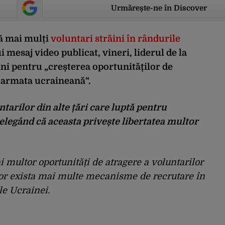
Urmărește-ne în Discover
gă mai mulți
voluntari străini în rândurile
i mesaj video publicat, vineri, liderul de la
uni pentru „creșterea oportunităților de
n armata ucraineană“.
arilor din alte țări care luptă pentru
țelegând că aceasta privește libertatea multor
multor oportunități de atragere a voluntarilor
vor exista mai multe mecanisme de recrutare în
le Ucrainei.