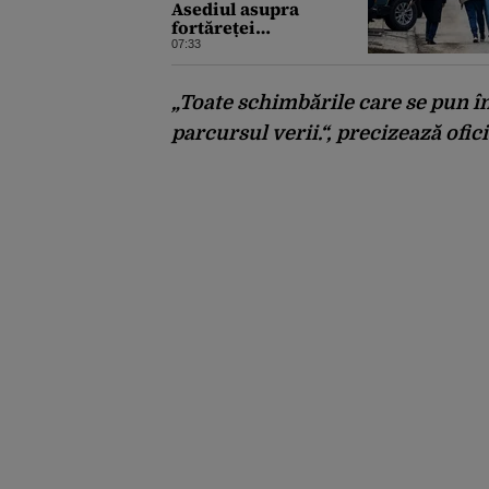
Asediul asupra
fortăreței
Kramatorsk: Kievul a
07:33
ordonat evacuarea
familiilor, rușii sunt la
20 de km de oraș
„Toate schimbările care se pun în
parcursul verii.“, precizează ofici