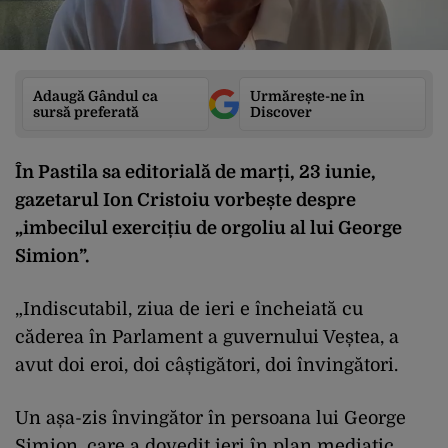
Adaugă Gândul ca
Urmărește-ne în
sursă preferată
Discover
În Pastila sa editorială de marți, 23 iunie,
gazetarul Ion Cristoiu vorbește despre
„imbecilul exercițiu de orgoliu al lui George
Simion”.
„Indiscutabil, ziua de ieri e încheiată cu
căderea în Parlament a guvernului Veștea, a
avut doi eroi, doi câștigători, doi învingători.
Un așa-zis învingător în persoana lui George
Simion, care a dovedit ieri în plan mediatic,