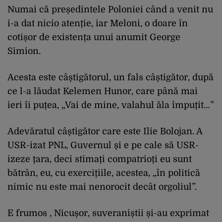
Numai că președintele Poloniei când a venit nu
i-a dat nicio atenție, iar Meloni, o doare în
cotișor de existența unui anumit George
Simion.
Acesta este câștigătorul, un fals câștigător, după
ce l-a lăudat Kelemen Hunor, care până mai
ieri îi puțea, „Vai de mine, valahul ăla împuțit…”
Adevăratul câștigător care este Ilie Bolojan. A
USR-izat PNL, Guvernul și e pe cale să USR-
izeze țara, deci stimați compatrioți eu sunt
bătrân, eu, cu exercițiile, acestea, „în politică
nimic nu este mai nenorocit decât orgoliul”.
E frumos , Nicușor, suveraniștii și-au exprimat