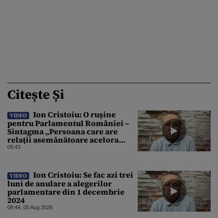
Citește Și
Ion Cristoiu: O rușine
VIDEO
pentru Parlamentul României –
Sintagma „Persoana care are
relații asemănătoare acelora
dintre soți” din Legea ANI
09:43
Ion Cristoiu: Se fac azi trei
VIDEO
luni de anulare a alegerilor
parlamentare din 1 decembrie
2024
09:44, 05 Aug 2026