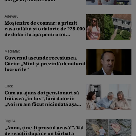
Adevarul
Moștenire de coșmar: a primit
casa tatălui și o datorie de 228.000
de dolari la apă pentru tot
cartierul
Mediafax
Guvernul ascunde recesiunea.
Câciu: „Mint și prezintă denaturat
lucrurile”
Click
Cum au ajuns doi pensionari să
trăiască „în lux”, fără datorii:
„Noi nu am făcut niciodată așa
ceva”
Digi24
„Anna, ţine-ţi prostul acasă!”. Val
de reacții după ce un bărbat a