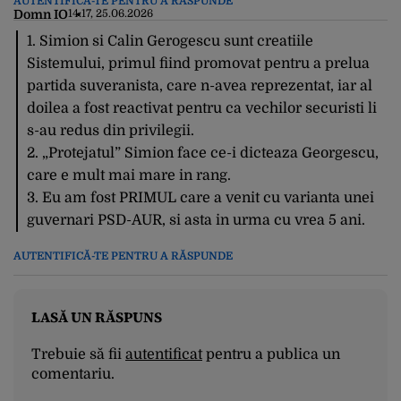
AUTENTIFICĂ-TE PENTRU A RĂSPUNDE
Domn IO
14:17, 25.06.2026
1. Simion si Calin Gerogescu sunt creatiile
Sistemului, primul fiind promovat pentru a prelua
partida suveranista, care n-avea reprezentat, iar al
doilea a fost reactivat pentru ca vechilor securisti li
s-au redus din privilegii.
2. „Protejatul” Simion face ce-i dicteaza Georgescu,
care e mult mai mare in rang.
3. Eu am fost PRIMUL care a venit cu varianta unei
guvernari PSD-AUR, si asta in urma cu vrea 5 ani.
AUTENTIFICĂ-TE PENTRU A RĂSPUNDE
LASĂ UN RĂSPUNS
Trebuie să fii
autentificat
pentru a publica un
comentariu.