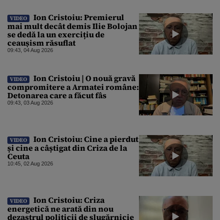
Ion Cristoiu: Premierul
VIDEO
mai mult decât demis Ilie Bolojan
se dedă la un exercițiu de
ceaușism răsuflat
09:43, 04 Aug 2026
Ion Cristoiu | O nouă gravă
VIDEO
compromitere a Armatei române:
Detonarea care a făcut fâs
09:43, 03 Aug 2026
Ion Cristoiu: Cine a pierdut
VIDEO
și cine a câștigat din Criza de la
Ceuta
10:45, 02 Aug 2026
Ion Cristoiu: Criza
VIDEO
energetică ne arată din nou
dezastrul politicii de slugărnicie