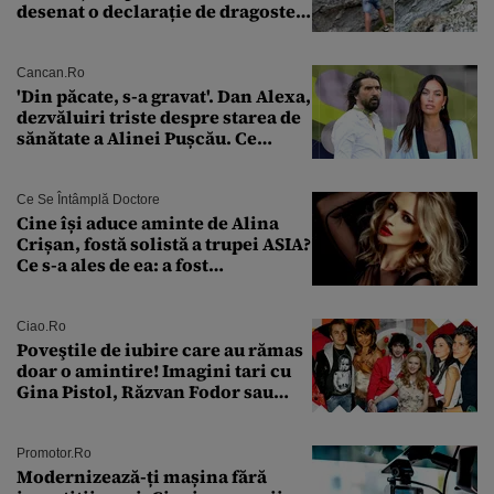
desenat o declarație de dragoste
pe o stâncă de pe Transfăgărășan
Cancan.ro
'Din păcate, s-a gravat'. Dan Alexa,
dezvăluiri triste despre starea de
sănătate a Alinei Pușcău. Ce
discuție au avut cu două zile în
urmă
Ce Se Întâmplă Doctore
Cine își aduce aminte de Alina
Crișan, fostă solistă a trupei ASIA?
Ce s-a ales de ea: a fost
condamnată la închisoare cu
suspendare. Ce acuzații i se aduc
Ciao.ro
Poveştile de iubire care au rămas
doar o amintire! Imagini tari cu
Gina Pistol, Răzvan Fodor sau
Andra Măruţă şi foştii parteneri
Promotor.ro
Modernizează-ți mașina fără