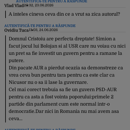
AUTENTIFICĂ-TE PENTRU A RĂSPUNDE
Vlad Vlad
20:32, 23.06.2026
A inteles cineva ceva din ce a vrut sa zica autorul?
AUTENTIFICĂ-TE PENTRU A RĂSPUNDE
Ovidiu Tuca
13:03, 24.06.2026
Domnul Cristoiu are perfecta dreptate! Simion a
facut jocul lui Bolojan si al USR care nu voiau cu nici
un pret sa fie investit un guvern pentru a ramane la
putere.
Din pacate AUR a pierdut ocazia sa demonstreze ca
vrea ceva bun pentru tara pentru ca este clar ca
Nicusor nu o sa ii lase la guvernare.
Cel mai corect trebuia sa fie un guvern PSD-AUR
pentru ca asta a fost vointa poporului:primele 2
partide din parlament cum este normal intr-o
democratie.Dar nici in Romania nu mai avem asa
ceva…