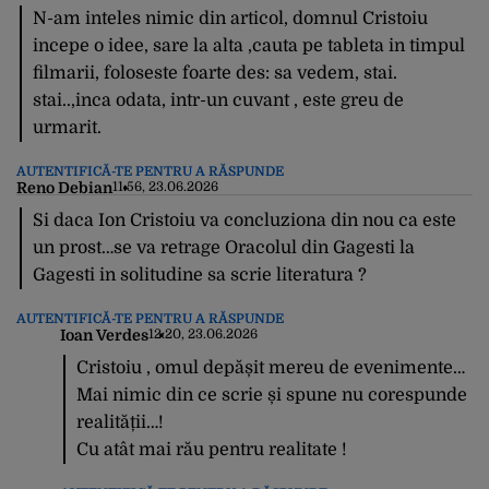
N-am inteles nimic din articol, domnul Cristoiu
incepe o idee, sare la alta ,cauta pe tableta in timpul
filmarii, foloseste foarte des: sa vedem, stai.
stai..,inca odata, intr-un cuvant , este greu de
urmarit.
AUTENTIFICĂ-TE PENTRU A RĂSPUNDE
Reno Debian
11:56, 23.06.2026
Si daca Ion Cristoiu va concluziona din nou ca este
un prost…se va retrage Oracolul din Gagesti la
Gagesti in solitudine sa scrie literatura ?
AUTENTIFICĂ-TE PENTRU A RĂSPUNDE
Ioan Verdes
12:20, 23.06.2026
Cristoiu , omul depășit mereu de evenimente…
Mai nimic din ce scrie și spune nu corespunde
realității…!
Cu atât mai rău pentru realitate !