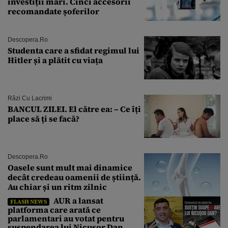
investiții mari. Cinci accesorii
recomandate șoferilor
Descopera.ro
Studenta care a sfidat regimul lui
Hitler și a plătit cu viața
Râzi Cu Lacrimi
BANCUL ZILEI. El către ea: – Ce îți
place să ți se facă?
Descopera.ro
Oasele sunt mult mai dinamice
decât credeau oamenii de știință.
Au chiar și un ritm zilnic
AUR a lansat
FLASH NEWS
platforma care arată ce
parlamentari au votat pentru
suspendarea lui Nicușor Dan