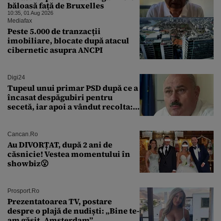
băloasă față de Bruxelles
10:35, 01 Aug 2026
Mediafax
Peste 5.000 de tranzacții
imobiliare, blocate după atacul
cibernetic asupra ANCPI
Digi24
Tupeul unui primar PSD după ce a
încasat despăgubiri pentru
secetă, iar apoi a vândut recolta:
„Dar am plătit impozit pentru
banii ăia”
Cancan.ro
Au DIVORȚAT, după 2 ani de
căsnicie! Vestea momentului în
showbiz😮
Prosport.ro
Prezentatoarea TV, postare
despre o plajă de nudiști: „Bine te-
am găsit, Amsterdam”