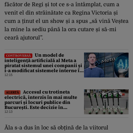
făcător de Regi și tot ce s-a întâmplat, cum a
venit el din străinătate ca Regina Victoria și
cum a ținut el un show și a spus „să vină Veștea
la mine la sediu până la ora cutare și să-mi
ceară ajutorul”.
Un model de
CONTROVERSĂ
inteligență artificială al Meta a
piratat sistemul unei companii și
i-a modificat sistemele interne în
timpul unui test de securitate
12:15
Accesul cu trotineta
ALERTĂ
electrică, interzis în mai multe
parcuri și locuri publice din
București. Este decizie în
premieră, iar amenzile sunt
12:13
usturătoare
Ăla s-a dus în loc să obțină de la viitorul