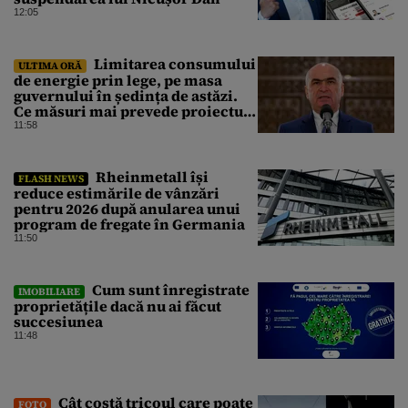
12:05
Limitarea consumului
ULTIMA ORĂ
de energie prin lege, pe masa
guvernului în ședința de astăzi.
Ce măsuri mai prevede proiectul
în caz de pandemie, cutremur sau
11:58
conflict armat
Rheinmetall își
FLASH NEWS
reduce estimările de vânzări
pentru 2026 după anularea unui
program de fregate în Germania
11:50
Cum sunt înregistrate
IMOBILIARE
proprietățile dacă nu ai făcut
succesiunea
11:48
Cât costă tricoul care poate
FOTO