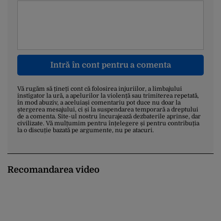
Intră în cont pentru a comenta
Vă rugăm să țineți cont că folosirea injuriilor, a limbajului
instigator la ură, a apelurilor la violență sau trimiterea repetată,
în mod abuziv, a aceluiași comentariu pot duce nu doar la
ștergerea mesajului, ci și la suspendarea temporară a dreptului
de a comenta. Site-ul nostru încurajează dezbaterile aprinse, dar
civilizate. Vă mulțumim pentru înțelegere și pentru contribuția
la o discuție bazată pe argumente, nu pe atacuri.
Recomandarea video