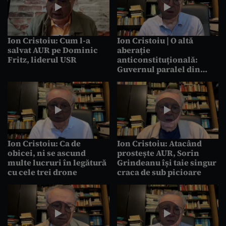
Ion Cristoiu: Cum l-a
Ion Cristoiu | O altă
salvat AUR pe Dominic
aberație
Fritz, liderul USR
anticonstituțională:
Guvernul paralel din
Parlament condus de
Sorin Grindeanu
Ion Cristoiu: Ca de
Ion Cristoiu: Atacând
obicei, ni se ascund
prostește AUR, Sorin
multe lucruri în legătură
Grindeanu își taie singur
cu cele trei drone
craca de sub picioare