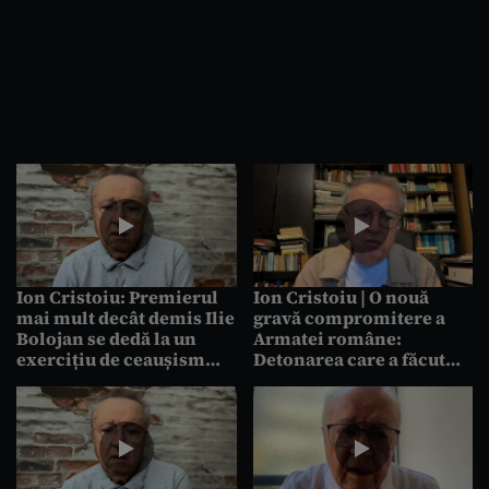
Ion Cristoiu: Premierul
Ion Cristoiu | O nouă
mai mult decât demis Ilie
gravă compromitere a
Bolojan se dedă la un
Armatei române:
exercițiu de ceaușism
Detonarea care a făcut
răsuflat
fâs