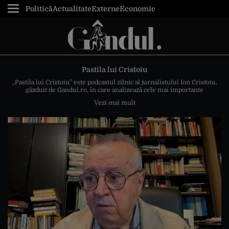
Politică
Actualitate
Externe
Economic
Pastila lui Cristoiu
„Pastila lui Cristoiu” este podcastul zilnic al jurnalistului Ion Cristoiu,
găzduit de Gandul.ro, în care analizează cele mai importante
evenimente politice și sociale din România și din lume. Cu stilul său
Vezi mai mult
direct, adesea provocator, Cristoiu oferă comentarii acide, perspective
inedite și observații critice despre actualitate, dincolo de convenții și
clișeele mass-media.