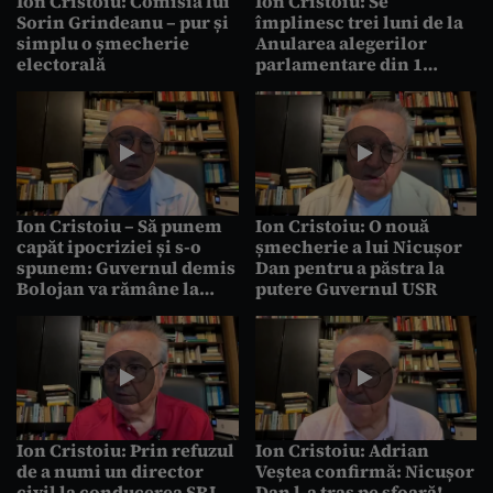
Ion Cristoiu: Comisia lui
Ion Cristoiu: Se
Sorin Grindeanu – pur și
împlinesc trei luni de la
simplu o șmecherie
Anularea alegerilor
electorală
parlamentare din 1
decembrie 2024!
Ion Cristoiu – Să punem
Ion Cristoiu: O nouă
capăt ipocriziei și s-o
șmecherie a lui Nicușor
spunem: Guvernul demis
Dan pentru a păstra la
Bolojan va rămâne la
putere Guvernul USR
Palatul Victoria până în
2028
Ion Cristoiu: Prin refuzul
Ion Cristoiu: Adrian
de a numi un director
Veștea confirmă: Nicușor
civil la conducerea SRI,
Dan l-a tras pe sfoară!