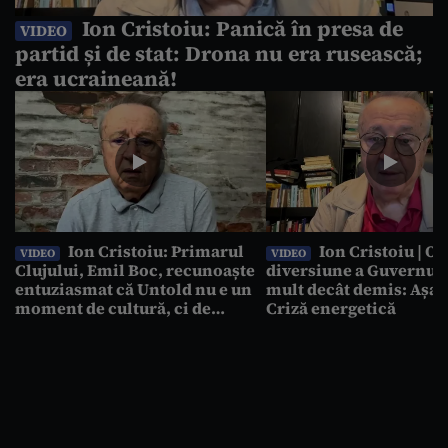
Ion Cristoiu: Panică în presa de
VIDEO
partid și de stat: Drona nu era rusească;
era ucraineană!
Ion Cristoiu: Primarul
Ion Cristoiu | O
VIDEO
VIDEO
Clujului, Emil Boc, recunoaște
diversiune a Guvernul
entuziasmat că Untold nu e un
mult decât demis: Așa 
moment de cultură, ci de
Criză energetică
băutură!