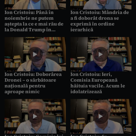
Ion Cristoiu: Până în
Ion Cristoiu: Mândria de
noiembrie ne putem
a fi doborât drona se
aștepta la ce e mai rău de
exprimă în ordine
la Donald Trump în
ierarhică
războiul dintre Rusia și
Ucraina
Ion Cristoiu: Doborârea
Ion Cristoiu: Ieri,
Dronei – o sărbătoare
Comisia Europeană
națională pentru
hăituia vacile. Acum le
aproape nimic
idolatrizează