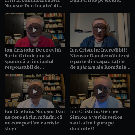
Nicușor Dan încalcă din
nou Constituția
Ion Cristoiu: De ce evită
Ion Cristoiu: Incredibil!
Sorin Grindeanu să
Nicușor Dan dezvăluie că
spună că principalul
o parte din capacitățile
responsabil de
de apărare ale României
perpetuarea Crizei e
a fost dată Ucrainei
Nicușor Dan și nu Ilie
Bolojan
Ion Cristoiu: Nicușor Dan
Ion Cristoiu: George
ne cere să fim mândri că
Simion a vorbit serios
ne comportăm ca niște
sau l-a luat gura pe
slugi!
dinainte?!