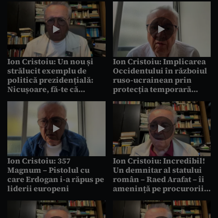
Ion Cristoiu: Un nou și
Ion Cristoiu: Implicarea
strălucit exemplu de
Occidentului în războiul
politică prezidențială:
ruso-ucrainean prin
Nicușoare, fă-te că
protecția temporară
lucrezi!
acordată celor 4,38
milioane de refugiați
ucraineni
Ion Cristoiu: 357
Ion Cristoiu: Incredibil!
Magnum – Pistolul cu
Un demnitar al statului
care Erdogan i-a răpus pe
român – Raed Arafat – îi
liderii europeni
amenință pe procurorii
care-l anchetează mai
ceva ca un interlop!