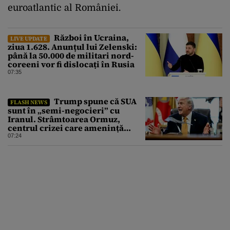
euroatlantic al României.
Război în Ucraina,
LIVE UPDATE
ziua 1.628. Anunțul lui Zelenski:
până la 50.000 de militari nord-
coreeni vor fi dislocați în Rusia
07:35
Trump spune că SUA
FLASH NEWS
sunt în „semi-negocieri” cu
Iranul. Strâmtoarea Ormuz,
centrul crizei care amenință
piața mondială a petrolului
07:24