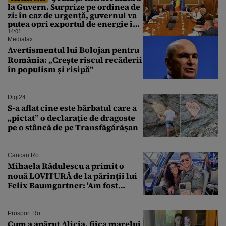
la Guvern. Surprize pe ordinea de
zi: în caz de urgență, guvernul va
putea opri exportul de energie în
afara țării
14:01
Mediafax
Avertismentul lui Bolojan pentru
România: „Crește riscul recăderii
în populism și risipă”
Digi24
S-a aflat cine este bărbatul care a
„pictat” o declarație de dragoste
pe o stâncă de pe Transfăgărășan
Cancan.ro
Mihaela Rădulescu a primit o
nouă LOVITURĂ de la părinții lui
Felix Baumgartner: 'Am fost
ȘTEARSĂ complet din
Prosport.ro
Cum a apărut Alicia, fiica marelui