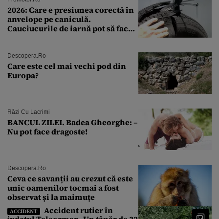
2026: Care e presiunea corectă în
anvelope pe caniculă.
Cauciucurile de iarnă pot să facă
explozie la peste 40°C?
Descopera.ro
Care este cel mai vechi pod din
Europa?
Râzi Cu Lacrimi
BANCUL ZILEI. Badea Gheorghe: –
Nu pot face dragoste!
Descopera.ro
Ceva ce savanții au crezut că este
unic oamenilor tocmai a fost
observat și la maimuțe
Accident rutier în
ACCIDENT