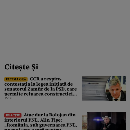
Citește Și
CCR a respins
ULTIMA ORĂ
contestaţia la legea iniţiată de
senatorul Zamfir de la PSD, care
permite reluarea construcţiei
hidrocentralelor din zonele
15:36
protejate
Atac dur la Bolojan din
REACȚIE
interiorul PNL. Alin Tișe:
„România, sub guvernarea PNL,
nu mai este o țară pentru