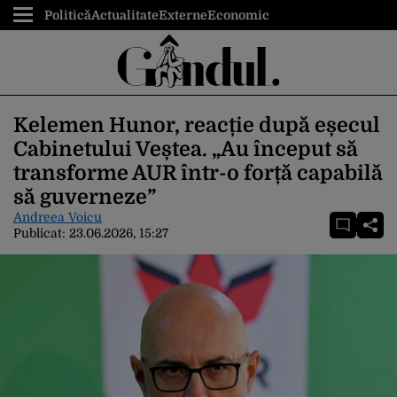
Politică
Actualitate
Externe
Economic
Kelemen Hunor, reacție după eșecul
Cabinetului Veștea. „Au început să
transforme AUR într-o forță capabilă
să guverneze”
Andreea Voicu
Publicat:
23.06.2026, 15:27