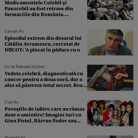
Medicamentele Colebil și
Panzcebil au fost retrase din
farmaciile din România.
Explicația dată de Agenția
Națională a Medicamentului
Cancan.ro
Episodul extrem din dosarul lui
Cătălin Avramescu, cercetat de
DIICOT: 'A plecat în pădure cu o
Ce Se Întâmplă Doctore
Vedeta celebră, diagnosticată cu
cancer pentru a doua oară, dar a
ales să păstreze totul secret. Boala
a fost descoperită la un control de
rutină
Ciao.ro
Poveştile de iubire care au rămas
doar o amintire! Imagini tari cu
Gina Pistol, Răzvan Fodor sau
Andra Măruţă şi foştii parteneri
Promotor.ro