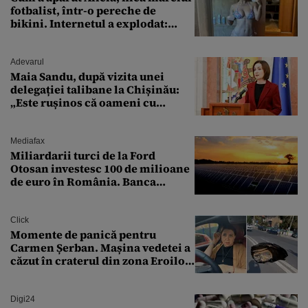
fotbalist, într-o pereche de
bikini. Internetul a explodat:
„Zeiță superbă!”
Adevarul
Maia Sandu, după vizita unei
delegației talibane la Chișinău:
„Este rușinos că oameni cu
funcții înalte nu se
documentează”
Mediafax
Miliardarii turci de la Ford
Otosan investesc 100 de milioane
de euro în România. Banca
Transilvania le acordă o
finanțare uriașă
Click
Momente de panică pentru
Carmen Șerban. Mașina vedetei a
căzut în craterul din zona Eroilor:
„M-am speriat foarte tare”
Digi24