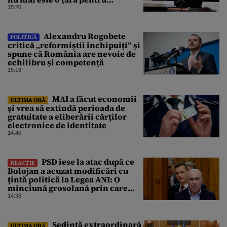
investitori”
15:20
Alexandru Rogobete
POLITICĂ
critică „reformiștii închipuiți” și
spune că România are nevoie de
echilibru și competență
15:18
MAI a făcut economii
ULTIMA ORĂ
şi vrea să extindă perioada de
gratuitate a eliberării cărţilor
electronice de identitate
14:40
PSD iese la atac după ce
REACȚIE
Bolojan a acuzat modificări cu
țintă politică la Legea ANI: O
minciună grosolană prin care
încearcă să acopere culpa PNL-
14:38
USR
Şedinţă extraordinară
ULTIMA ORĂ