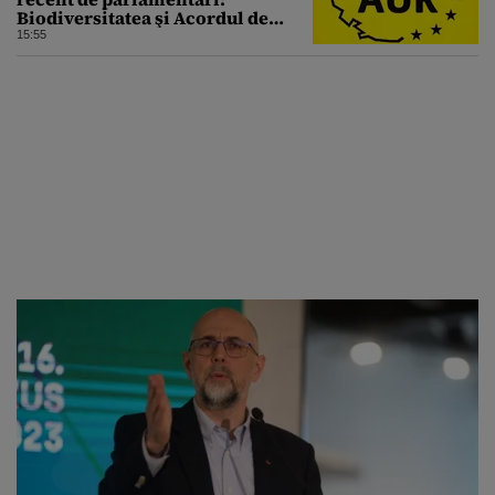
Biodiversitatea şi Acordul de
împrumut cu BIRD
15:55