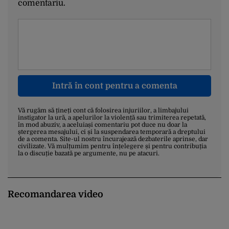
comentariu.
Intră în cont pentru a comenta
Vă rugăm să țineți cont că folosirea injuriilor, a limbajului
instigator la ură, a apelurilor la violență sau trimiterea repetată,
în mod abuziv, a aceluiași comentariu pot duce nu doar la
ștergerea mesajului, ci și la suspendarea temporară a dreptului
de a comenta. Site-ul nostru încurajează dezbaterile aprinse, dar
civilizate. Vă mulțumim pentru înțelegere și pentru contribuția
la o discuție bazată pe argumente, nu pe atacuri.
Recomandarea video