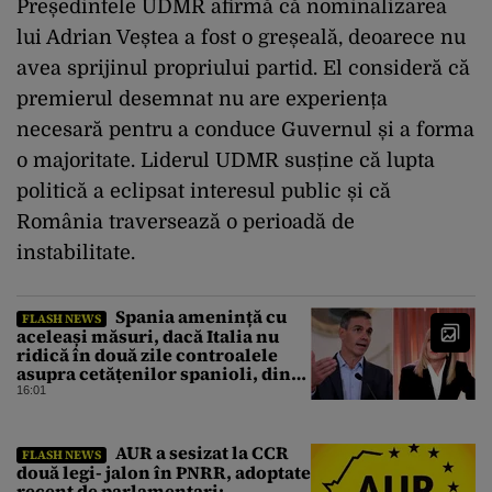
Președintele UDMR afirmă că nominalizarea
lui Adrian Veștea a fost o greșeală, deoarece nu
avea sprijinul propriului partid. El consideră că
premierul desemnat nu are experiența
necesară pentru a conduce Guvernul și a forma
o majoritate. Liderul UDMR susține că lupta
politică a eclipsat interesul public și că
România traversează o perioadă de
instabilitate.
Spania amenință cu
FLASH NEWS
aceleași măsuri, dacă Italia nu
ridică în două zile controalele
asupra cetățenilor spanioli, din
cauza crizei migrației
16:01
AUR a sesizat la CCR
FLASH NEWS
două legi- jalon în PNRR, adoptate
recent de parlamentari: