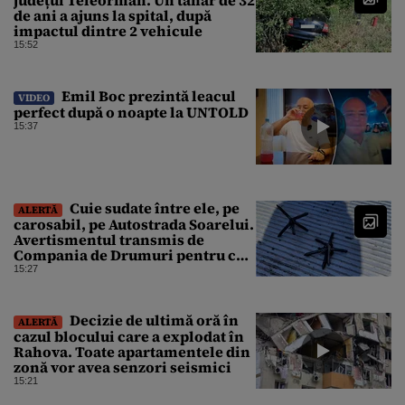
județul Teleorman. Un tânăr de 32
de ani a ajuns la spital, după
impactul dintre 2 vehicule
15:52
Emil Boc prezintă leacul
VIDEO
perfect după o noapte la UNTOLD
15:37
Cuie sudate între ele, pe
ALERTĂ
carosabil, pe Autostrada Soarelui.
Avertismentul transmis de
Compania de Drumuri pentru cei
care tranzitează A2
15:27
Decizie de ultimă oră în
ALERTĂ
cazul blocului care a explodat în
Rahova. Toate apartamentele din
zonă vor avea senzori seismici
15:21