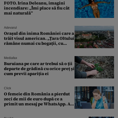
FOTO. Irina Deleanu, imagini
incendiare: „Îmi place să fiu cât
mai naturală”
Adevarul
Orașul din inima României care a
trăit visul american. „Țara Oltului
rămâne numai cu bogații, cu
babele, cu moșnegii și cu
sărăntocii”
Mediafax
Buruiana pe care ar trebui să o ții
departe de grădină cu orice preț și
cum previi apariția ei
Click
O femeie din România a pierdut
zeci de mii de euro după ce a
primit un mesaj pe WhatsApp. A
crezut că va moșteni 175.000 de
euro din Franța