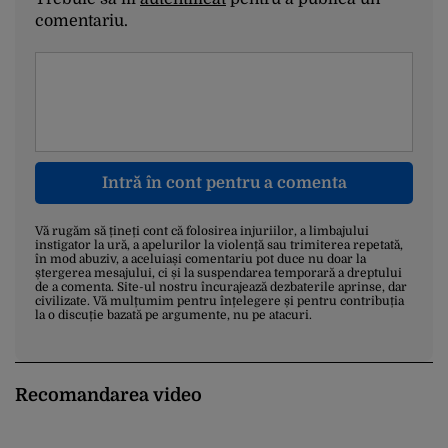
comentariu.
Intră în cont pentru a comenta
Vă rugăm să țineți cont că folosirea injuriilor, a limbajului
instigator la ură, a apelurilor la violență sau trimiterea repetată,
în mod abuziv, a aceluiași comentariu pot duce nu doar la
ștergerea mesajului, ci și la suspendarea temporară a dreptului
de a comenta. Site-ul nostru încurajează dezbaterile aprinse, dar
civilizate. Vă mulțumim pentru înțelegere și pentru contribuția
la o discuție bazată pe argumente, nu pe atacuri.
Recomandarea video