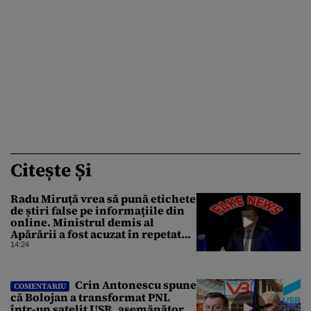
Citește Și
Radu Miruţă vrea să pună etichete
de știri false pe informațiile din
online. Ministrul demis al
Apărării a fost acuzat în repetate
rânduri că răspândeşte el însuși
14:24
dezinformări. Gândul trece în
revistă derapajele oficialului
Crin Antonescu spune
COMENTARIU
că Bolojan a transformat PNL
într-un satelit USR, asemănător