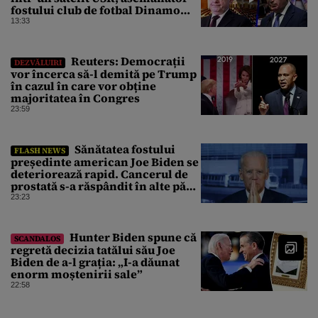
fostului club de fotbal Dinamo
Victoria, care a aparținut Miliției
13:33
Reuters: Democrații
DEZVĂLUIRI
vor încerca să-l demită pe Trump
în cazul în care vor obține
majoritatea în Congres
23:59
Sănătatea fostului
FLASH NEWS
președinte american Joe Biden se
deteriorează rapid. Cancerul de
prostată s-a răspândit în alte părți
ale corpului
23:23
Hunter Biden spune că
SCANDALOS
regretă decizia tatălui său Joe
Biden de a-l grația: „I-a dăunat
enorm moștenirii sale”
22:58