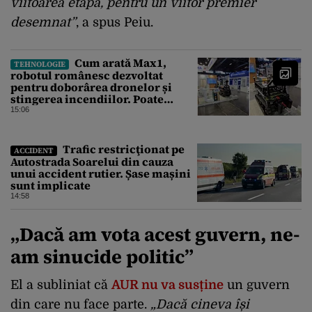
viitoarea etapă, pentru un viitor premier
desemnat”
, a spus Peiu.
Cum arată Max1,
TEHNOLOGIE
robotul românesc dezvoltat
pentru doborârea dronelor și
stingerea incendiilor. Poate
transporta încărcături de până la
15:06
850 kg
Trafic restricţionat pe
ACCIDENT
Autostrada Soarelui din cauza
unui accident rutier. Șase mașini
sunt implicate
14:58
„Dacă am vota acest guvern, ne-
am sinucide politic”
El a subliniat că
AUR nu va susține
un guvern
din care nu face parte.
„Dacă cineva își