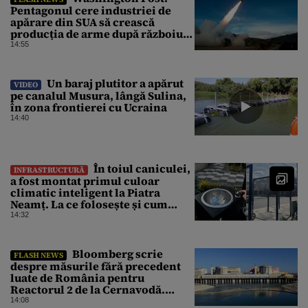
Pentagonul cere industriei de
apărare din SUA să crească
producția de arme după războiul
cu Iranul
14:55
Un baraj plutitor a apărut
VIDEO
pe canalul Musura, lângă Sulina,
în zona frontierei cu Ucraina
14:40
În toiul caniculei,
INFRASTRUCTURĂ
a fost montat primul culoar
climatic inteligent la Piatra
Neamț. La ce folosește și cum
arată
14:32
Bloomberg scrie
FLASH NEWS
despre măsurile fără precedent
luate de România pentru
Reactorul 2 de la Cernavodă.
Operațiunea a mai câștigat nouă
14:08