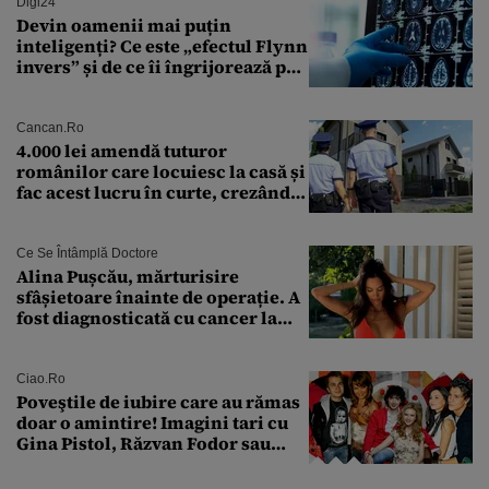
Digi24
Devin oamenii mai puțin
inteligenți? Ce este „efectul Flynn
invers” și de ce îi îngrijorează pe
cercetători
Cancan.ro
4.000 lei amendă tuturor
românilor care locuiesc la casă și
fac acest lucru în curte, crezând
că nu îi vede nimeni
Ce Se Întâmplă Doctore
Alina Pușcău, mărturisire
sfâșietoare înainte de operație. A
fost diagnosticată cu cancer la
sân în metastază: „Este singurul
tratament care o să mă ajute să
îmi salvez viața”
Ciao.ro
Poveştile de iubire care au rămas
doar o amintire! Imagini tari cu
Gina Pistol, Răzvan Fodor sau
Andra Măruţă şi foştii parteneri