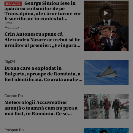
George Simion iese în
REACȚIE
apărarea ciobanilor de pe
Transalpina, ale căror turme vor
fi sacrificate în contextul
focarului de variolă ovină
22:44
Mediafax
Crin Antonescu spune că
Alexandru Nazare ar trebui să fie
următorul premier: „E singura
soluție”
Digi24
Drona care a explodat în
Bulgaria, aproape de România, a
fost identificată. Ce arată analiza
preliminară a epavei
Cancan.ro
Meteorologii Accuweather
anunță o toamnă cum nu prea a
mai fost, în România. Ce se
întâmplă în septembrie,
octombrie și noiembrie 2026, în
București. Pe ce dată ninge
Prosport.ro