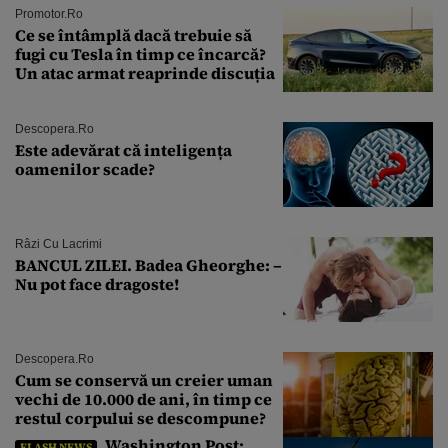
Promotor.ro
Ce se întâmplă dacă trebuie să
fugi cu Tesla în timp ce încarcă?
Un atac armat reaprinde discuția
Descopera.ro
Este adevărat că inteligența
oamenilor scade?
Râzi Cu Lacrimi
BANCUL ZILEI. Badea Gheorghe: –
Nu pot face dragoste!
Descopera.ro
Cum se conservă un creier uman
vechi de 10.000 de ani, în timp ce
restul corpului se descompune?
Washington Post:
FLASH NEWS