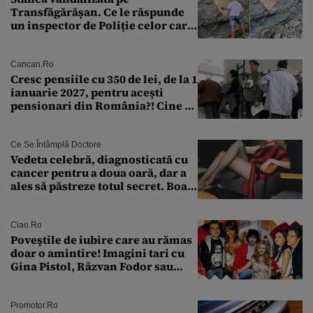
Transfăgărășan. Ce le răspunde
un inspector de Poliție celor care
întreabă: „Dar ce a făcut?”
Cancan.ro
Cresc pensiile cu 350 de lei, de la 1
ianuarie 2027, pentru acești
pensionari din România?! Cine se
încadrează și care este singura
condiție
Ce Se Întâmplă Doctore
Vedeta celebră, diagnosticată cu
cancer pentru a doua oară, dar a
ales să păstreze totul secret. Boala
a fost descoperită la un control de
rutină
Ciao.ro
Poveştile de iubire care au rămas
doar o amintire! Imagini tari cu
Gina Pistol, Răzvan Fodor sau
Andra Măruţă şi foştii parteneri
Promotor.ro