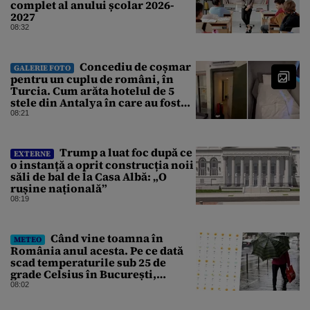
complet al anului școlar 2026-
2027
08:32
Concediu de coșmar
GALERIE FOTO
pentru un cuplu de români, în
Turcia. Cum arăta hotelul de 5
stele din Antalya în care au fost
cazați
08:21
Trump a luat foc după ce
EXTERNE
o instanță a oprit construcția noii
săli de bal de la Casa Albă: „O
rușine națională”
08:19
Când vine toamna în
METEO
România anul acesta. Pe ce dată
scad temperaturile sub 25 de
grade Celsius în București,
potrivit meteorologilor
08:02
Accuweather