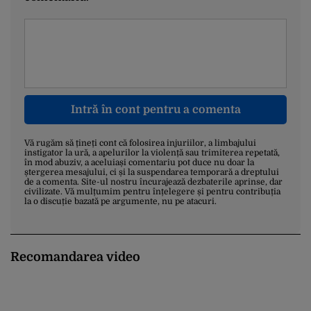
Intră în cont pentru a comenta
Vă rugăm să țineți cont că folosirea injuriilor, a limbajului
instigator la ură, a apelurilor la violență sau trimiterea repetată,
în mod abuziv, a aceluiași comentariu pot duce nu doar la
ștergerea mesajului, ci și la suspendarea temporară a dreptului
de a comenta. Site-ul nostru încurajează dezbaterile aprinse, dar
civilizate. Vă mulțumim pentru înțelegere și pentru contribuția
la o discuție bazată pe argumente, nu pe atacuri.
Recomandarea video