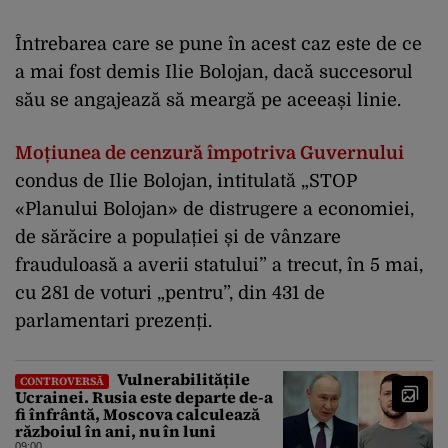
Întrebarea care se pune în acest caz este de ce
a mai fost demis Ilie Bolojan, dacă succesorul
său se angajează să meargă pe aceeași linie.
Moțiunea de cenzură împotriva Guvernului
condus de Ilie Bolojan, intitulată „STOP
«Planului Bolojan» de distrugere a economiei,
de sărăcire a populației și de vânzare
frauduloasă a averii statului” a trecut, în 5 mai,
cu 281 de voturi „pentru”, din 431 de
parlamentari prezenți.
Vulnerabilitățile
CONTROVERSĂ
Ucrainei. Rusia este departe de-a
fi înfrântă, Moscova calculează
războiul în ani, nu în luni
09:00