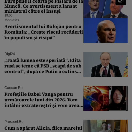
Europene îl ceartă pe Pîslaru de la
Muncă. Ce avertisment a lansat
ministrul către el însuși
19:00
Mediafax
Avertismentul lui Bolojan pentru
România: „Crește riscul recăderii
în populism și risipă”
Digi24
„Toată lumea este speriată”. Elita
rusă se teme că FSB „scapă de sub
control”, după ce Putin a extins
puterea serviciului
Cancan.ro
Profețiile Babei Vanga pentru
următoarele luni din 2026. Vom
întâlni extratereștri și vom avea
un nou conflict global
Prosport.ro
Cum a apărut Alicia, fiica marelui