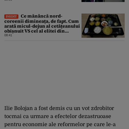
Ce mănâncă nord-
INEDIT
coreenii dimineața, de fapt. Cum
arată micul-dejun al cetățeanului
obișnuit VS cel al elitei din
Phenian
08:41
Ilie Bolojan a fost demis cu un vot zdrobitor
tocmai ca urmare a efectelor dezastruoase
pentru economie ale reformelor pe care le-a