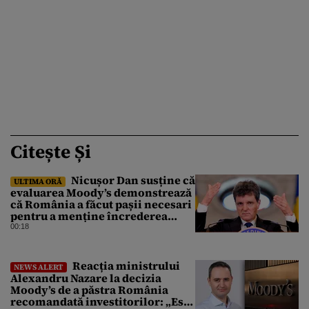
Citește Și
Nicușor Dan susține că
ULTIMA ORĂ
evaluarea Moody’s demonstrează
că România a făcut pașii necesari
pentru a menține încrederea
investitorilor: „Totuși,
00:18
perspectiva rămâne rezervată”
Reacția ministrului
NEWS ALERT
Alexandru Nazare la decizia
Moody’s de a păstra România
recomandată investitorilor: „Este