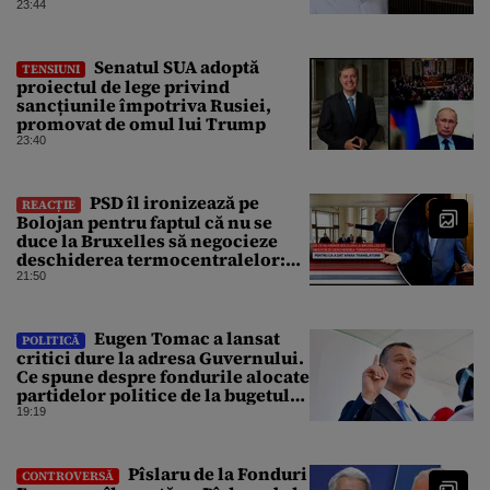
un răgaz, dar în niciun caz un
23:44
motiv de relaxare”
Senatul SUA adoptă
TENSIUNI
proiectul de lege privind
sancțiunile împotriva Rusiei,
promovat de omul lui Trump
23:40
PSD îl ironizează pe
REACȚIE
Bolojan pentru faptul că nu se
duce la Bruxelles să negocieze
deschiderea termocentralelor:
„Pentru că a dat afară
21:50
translatorii”
Eugen Tomac a lansat
POLITICĂ
critici dure la adresa Guvernului.
Ce spune despre fondurile alocate
partidelor politice de la bugetul
de stat
19:19
Pîslaru de la Fonduri
CONTROVERSĂ