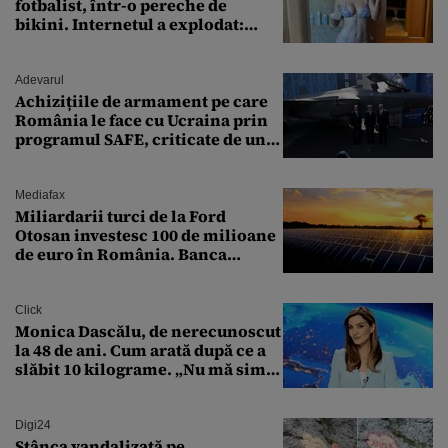
fotbalist, într-o pereche de
bikini. Internetul a explodat:
„Zeiță superbă!”
Adevarul
Achizițiile de armament pe care
România le face cu Ucraina prin
programul SAFE, criticate de un
expert în securitate: „Nu știm ce
arme ne trebuie”
Mediafax
Miliardarii turci de la Ford
Otosan investesc 100 de milioane
de euro în România. Banca
Transilvania le acordă o
finanțare uriașă
Click
Monica Dascălu, de nerecunoscut
la 48 de ani. Cum arată după ce a
slăbit 10 kilograme. „Nu mă simt
bine în această perioadă”
Digi24
Stânca vandalizată pe