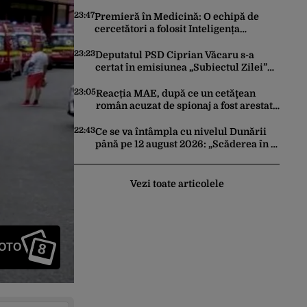
trimită rachete Ucrainei: „Avem și noi
nevoie de rachete”
23:47
Premieră în Medicină: O echipă de
cercetători a folosit Inteligența
Artificială pentru a crea primele
virusuri sintetice la tratarea de E.coli
23:23
Deputatul PSD Ciprian Văcaru s-a
certat în emisiunea „Subiectul Zilei”
cu deputatul USR Cezar Drăgoescu,
deficitul fiind motivul scandalului
23:05
Reacția MAE, după ce un cetăţean
român acuzat de spionaj a fost arestat
în Germania. Complotase cu un
ucrainean ca să asasineze un
22:43
Ce se va întâmpla cu nivelul Dunării
producător de drone
până pe 12 august 2026: „Scăderea în 7
zile este de 10 centimetri”
Vezi toate articolele
8
FOTO