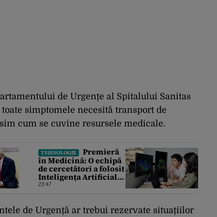
rtamentului de Urgențe al Spitalului Sanitas
toate simptomele necesită transport de
olosim cum se cuvine resursele medicale.
Premieră
TEHNOLOGIE
în Medicină: O echipă
de cercetători a folosit
Inteligența Artificială
pentru a crea primele
23:47
virusuri sintetice la
tratarea de E.coli
ntele de Urgență ar trebui rezervate situațiilor