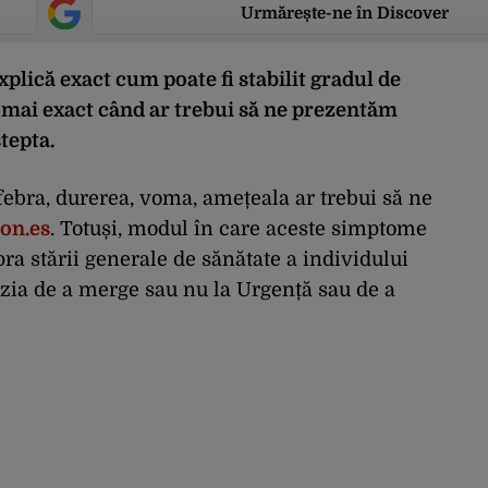
Urmărește-ne în Discover
plică exact cum poate fi stabilit gradul de
 mai exact când ar trebui să ne prezentăm
tepta.
bra, durerea, voma, amețeala ar trebui să ne
zon.es
. Totuși, modul în care aceste simptome
pra stării generale de sănătate a individului
izia de a merge sau nu la Urgență sau de a