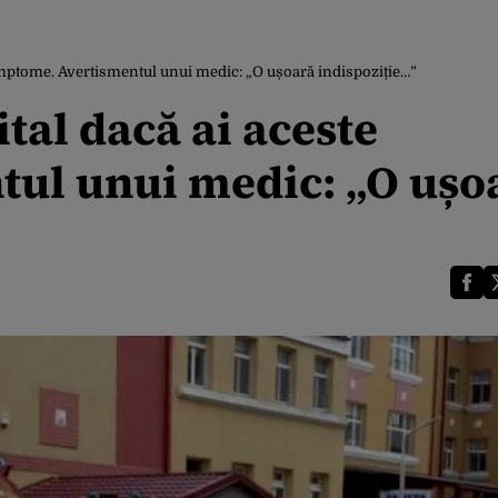
simptome. Avertismentul unui medic: „O ușoară indispoziție…”
tal dacă ai aceste
tul unui medic: „O ușo