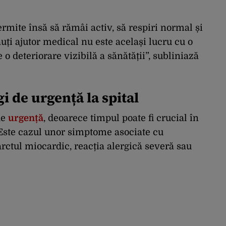
ermite însă să rămâi activ, să respiri normal și
auți ajutor medical nu este același lucru cu o
 o deteriorare vizibilă a sănătății”, subliniază
i de urgență la spital
de
urgență
, deoarece timpul poate fi crucial în
 Este cazul unor simptome asociate cu
arctul miocardic, reacția alergică severă sau