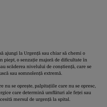
să ajungi la Urgență sau chiar să chemi o
 piept, o senzație majoră de dificultate în
sau scăderea nivelului de conștiență, care se
ruscă sau somnolență extremă.
e nu se oprește, palpitațiile care nu se opresc,
ergice care determină umflături ale feței sau
cesită mersul de urgență la spital.