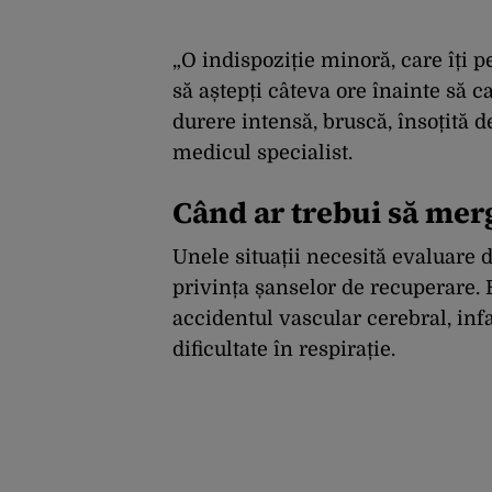
„O indispoziție minoră, care îți p
să aștepți câteva ore înainte să c
durere intensă, bruscă, însoțită de
medicul specialist.
Când ar trebui să merg
Unele situații necesită evaluare 
privința șanselor de recuperare.
accidentul vascular cerebral, inf
dificultate în respirație.