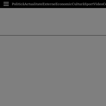
Politică
Actualitate
Externe
Economic
Cultură
Sport
Video
C