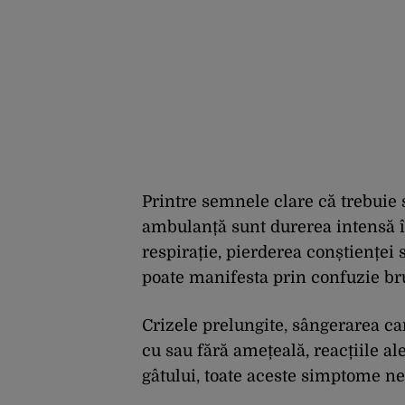
Printre semnele clare că trebuie 
ambulanță sunt durerea intensă în
respirație, pierderea conștienței 
poate manifesta prin confuzie b
Crizele prelungite, sângerarea car
cu sau fără amețeală, reacțiile al
gâtului, toate aceste simptome ne