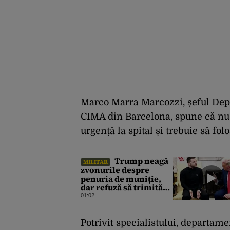
Marco Marra Marcozzi, șeful Depa
CIMA din Barcelona, spune că nu 
urgență la spital și trebuie să f
Trump neagă
MILITAR
zvonurile despre
penuria de muniție,
dar refuză să trimită
rachete Ucrainei:
01:02
„Avem și noi nevoie de
rachete”
Potrivit specialistului, departame