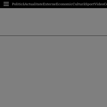
Politică
Actualitate
Externe
Economic
Cultură
Sport
Video
C