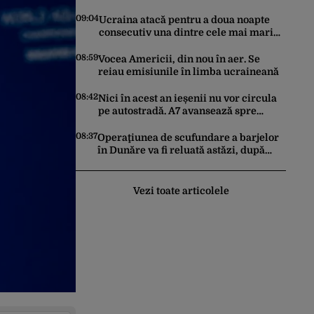
de energie ale verii a fost înregistrat
miercuri seara
09:04
Ucraina atacă pentru a doua noapte
consecutiv una dintre cele mai mari
rafinării din Rusia. Incendiu puternic
la instalația din Iaroslavl
08:59
Vocea Americii, din nou în aer. Se
reiau emisiunile în limba ucraineană
08:42
Nici în acest an ieșenii nu vor circula
pe autostradă. A7 avansează spre
Pașcani, în timp ce pe A8 lucrările
întârzie
08:37
Operaţiunea de scufundare a barjelor
în Dunăre va fi reluată astăzi, după
două amânări
Vezi toate articolele