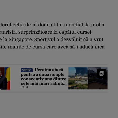
torul celui de-al doilea titlu mondial, la proba
turisiri surprinzătoare la capătul cursei
 la Singapore. Sportivul a dezvăluit că a vrut
zile înainte de cursa care avea să-i aducă încă
Ucraina atacă
VIDEO
pentru a doua noapte
consecutiv una dintre
cele mai mari rafinării
din Rusia. Incendiu
09:04
puternic la instalația
din Iaroslavl