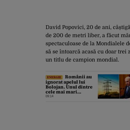
David Popovici, 20 de ani, câștigă
de 200 de metri liber, a făcut măr
spectaculoase de la Mondialele de
să se întoarcă acasă cu doar trei 
un titlu de campion mondial.
Românii au
ENERGIE
ignorat apelul lui
Bolojan. Unul dintre
cele mai mari
consumuri de energie
09:14
ale verii a fost
înregistrat miercuri
seara