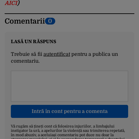
AICI
)
Comentarii
0
LASĂ UN RĂSPUNS
Trebuie să fii
autentificat
pentru a publica un
comentariu.
Intră în cont pentru a comenta
Vă rugăm să țineți cont că folosirea injuriilor, a limbajului
instigator la ură, a apelurilor la violență sau trimiterea repetată,
în mod abuziv, a aceluiași comentariu pot duce nu doar la