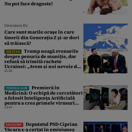
Nu pot face dragoste!
Descopera.ro
Care sunt marile orașe în care
tinerii din Generația Z și-ar dori
să trăiască?
Trump neagă zvonurile
MILITAR
despre penuria de muniție, dar
refuză să trimită rachete
Ucrainei: „Avem și noi nevoie de
rachete”
01:02
Premieră în
TEHNOLOGIE
Medicină: O echipă de cercetători
a folosit Inteligența Artificială
pentru a crea primele virusuri
sintetice la tratarea de E.coli
23:47
Deputatul PSD Ciprian
EXCLUSIV
Văcaru s-a certat în emisiunea