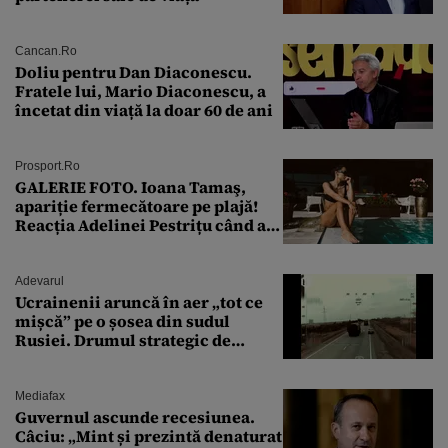
Cancan.ro
Doliu pentru Dan Diaconescu.
Fratele lui, Mario Diaconescu, a
încetat din viață la doar 60 de ani
Prosport.ro
GALERIE FOTO. Ioana Tamaş,
apariție fermecătoare pe plajă!
Reacția Adelinei Pestrițu când a
văzut-o
Adevarul
Ucrainenii aruncă în aer „tot ce
mișcă” pe o șosea din sudul
Rusiei. Drumul strategic de
aprovizionare către Crimeea este
controlat complet
Mediafax
Guvernul ascunde recesiunea.
Câciu: „Mint și prezintă denaturat