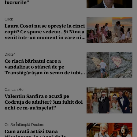
lucrurile”
Click
Laura Cosoi nu se oprește la cinci
copii? Ce spune vedeta: „Și Nina a
venit într-un moment în care nici
măcar nu mai discutam”
Digi24
Ce riscă bărbatul care a
vandalizat o stâncă de pe
Transfăgărășan în semn de iubire
față de „Anna”
Cancan.ro
Valentin Sanfira o acuză pe
Codruța de adulter? 'Am iubit doi
ochi ce m-au înșelat!'
Ce Se Întâmplă Doctore
Cum arată astăzi Dana
Nicolaescu, la 13 ani de la