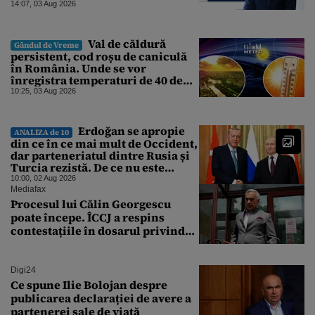
abandonate. „Nu ne-ar surprinde
14:07, 03 Aug 2026
dacă Miruță și USR ar acuza PSD și
de faptul că asupra Europei s-a
abătut o cupolă de foc”
Val de căldură
Gândul de Vreme
persistent, cod roșu de caniculă
în România. Unde se vor
înregistra temperaturi de 40 de
grade, potrivit ANM
10:25, 03 Aug 2026
Erdoğan se apropie
ANALIZA de 10
din ce în ce mai mult de Occident,
dar parteneriatul dintre Rusia și
Turcia rezistă. De ce nu este
Moscova îngrijorată de
10:00, 02 Aug 2026
orientarea spre vest a Ankarei
Mediafax
Procesul lui Călin Georgescu
poate începe. ÎCCJ a respins
contestațiile în dosarul privind
lovitura de stat
Digi24
Ce spune Ilie Bolojan despre
publicarea declarației de avere a
partenerei sale de viață