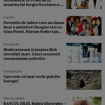
moartea lui Sergiu Nicolaescu.
Transformarea care i-a surprins
pe toți
Ciao.ro
Poveştile de iubire care au rămas
doar o amintire! Imagini tari cu
Gina Pistol, Răzvan Fodor sau
Andra Măruţă şi foştii parteneri
Promotor.ro
Modernizează-ți mașina fără
investiții mari. Cinci accesorii
recomandate șoferilor
Descopera.ro
Care este cel mai vechi pod din
Europa?
Râzi Cu Lacrimi
BANCUL ZILEI. Badea Gheorghe: –