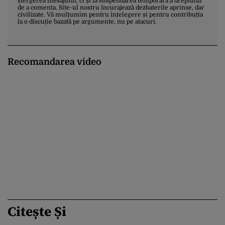
ștergerea mesajului, ci și la suspendarea temporară a dreptului
de a comenta. Site-ul nostru încurajează dezbaterile aprinse, dar
civilizate. Vă mulțumim pentru înțelegere și pentru contribuția
la o discuție bazată pe argumente, nu pe atacuri.
Recomandarea video
Citește Și