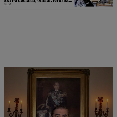
SRI l-a declarat, oficial, terorist
ISIS
05:00