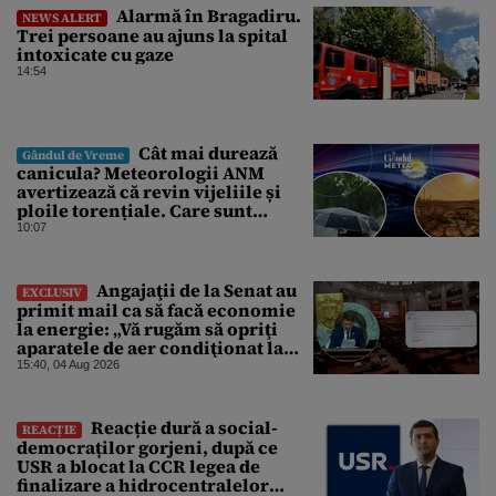
Alarmă în Bragadiru.
NEWS ALERT
Trei persoane au ajuns la spital
intoxicate cu gaze
14:54
Cât mai durează
Gândul de Vreme
canicula? Meteorologii ANM
avertizează că revin vijeliile și
ploile torențiale. Care sunt
zonele vizate, începând chiar de
10:07
azi
Angajaţii de la Senat au
EXCLUSIV
primit mail ca să facă economie
la energie: „Vă rugăm să opriţi
aparatele de aer condiţionat la
sfârşitul programului”
15:40, 04 Aug 2026
Reacție dură a social-
REACȚIE
democraților gorjeni, după ce
USR a blocat la CCR legea de
finalizare a hidrocentralelor