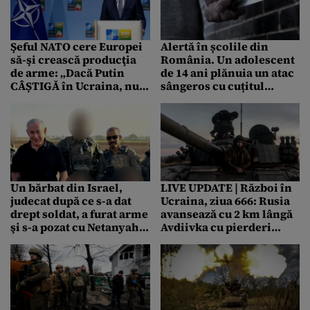
Şeful NATO cere Europei
Alertă în școlile din
să-şi crească producţia
România. Un adolescent
de arme: „Dacă Putin
de 14 ani plănuia un atac
CÂȘTIGĂ în Ucraina, nu
sângeros cu cuțitul
există nicio garanţie că
asupra colegilor lui. Un
agresiunea rusă nu se va
alt tânăr a venit cu
extinde”
pistolul
Un bărbat din Israel,
LIVE UPDATE | Război în
judecat după ce s-a dat
Ucraina, ziua 666: Rusia
drept soldat, a furat arme
avansează cu 2 km lângă
şi s-a pozat cu Netanyahu
Avdiivka cu pierderi
/ Avocat: „Ar trebui
colosale. 200 de tancuri
LĂUDAT”
distruse în două luni