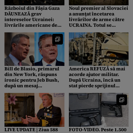
Războiul din Fâșia Gaza
Noul premier al Slovaciei
DĂUNEAZĂ grav
a anunţat încetarea
intereselor Ucrainei:
livrărilor de arme către
livrările americane de
UCRAINA. Totul se
armament s-au redus cu
limitează la „un ajutor
30%!
umanitar şi civil”
Bill de Blasio, primarul
America REFUZĂ să mai
din New York, răspuns
acorde ajutor militar.
ironic pentru Jeb Bush,
După Ucraina, încă un
după un mesaj
stat pierde sprijinul
controversat despre
Casei Albe
armele de foc:
„AMERICA”
LIVE UPDATE | Ziua 588
FOTO-VIDEO. Peste 1.500