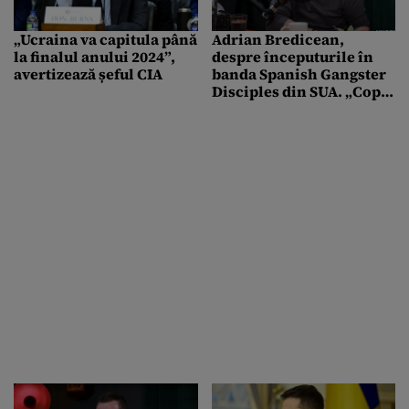
„Ucraina va capitula până
Adrian Bredicean,
la finalul anului 2024”,
despre începuturile în
avertizează șeful CIA
banda Spanish Gangster
Disciples din SUA. „Copil
de 13 ani, îți dau o armă
și trebuie să OMORI pe
cineva”