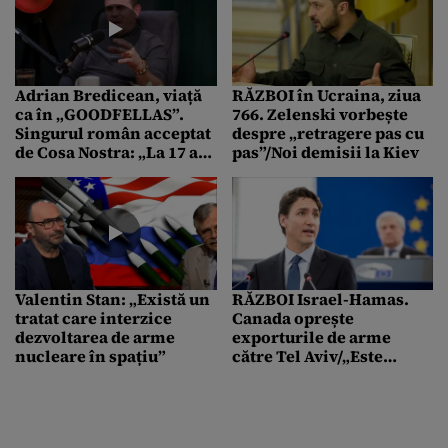
Adrian Bredicean, viață
RĂZBOI în Ucraina, ziua
ca în „GOODFELLAS”.
766. Zelenski vorbește
Singurul român acceptat
despre „retragere pas cu
de Cosa Nostra: „La 17 ani
pas”/Noi demisii la Kiev
am luat asupra mea
vina…”
Valentin Stan: „Există un
RĂZBOI Israel-Hamas.
tratat care interzice
Canada oprește
dezvoltarea de arme
exporturile de arme
nucleare în spațiu”
către Tel Aviv/„Este
nevoie de o incursiune
terestră la Rafah”