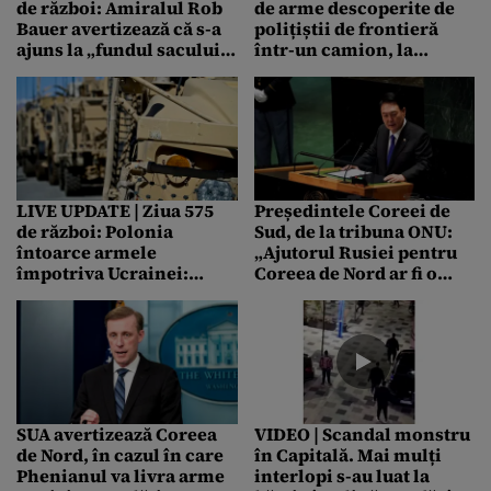
de război: Amiralul Rob
de arme descoperite de
Bauer avertizează că s-a
polițiștii de frontieră
ajuns la „fundul sacului”
într-un camion, la
cu ajutorul militar oferit
Isaccea
Ucrainei!
LIVE UPDATE | Ziua 575
Președintele Coreei de
de război: Polonia
Sud, de la tribuna ONU:
întoarce armele
„Ajutorul Rusiei pentru
împotriva Ucrainei:
Coreea de Nord ar fi o
decizie ȘOC luată de
„provocare directă” și
Varșovia! / Dispute
vom răspunde”
aprinse la ONU
SUA avertizează Coreea
VIDEO | Scandal monstru
de Nord, în cazul în care
în Capitală. Mai mulți
Phenianul va livra arme
interlopi s-au luat la