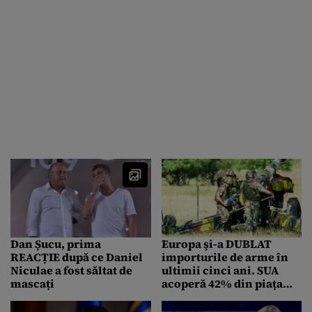
Dan Șucu, prima
Europa şi-a DUBLAT
REACȚIE după ce Daniel
importurile de arme în
Niculae a fost săltat de
ultimii cinci ani. SUA
mascați
acoperă 42% din piața
globală