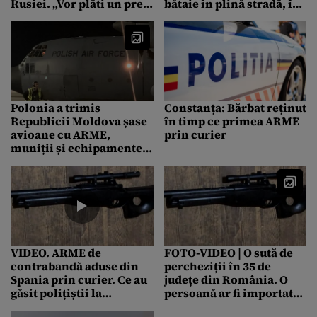
Rusiei. „Vor plăti un preț
bătaie în plină stradă, în
în fața comunității
timp ce agenții BGS din
internaționale”
zonă stăteau și se uitau
Polonia a trimis
Constanța: Bărbat reținut
Republicii Moldova șase
în timp ce primea ARME
avioane cu ARME,
prin curier
muniții și echipamente:
„Are nevoie de sprijinul
nostru”
VIDEO. ARME de
FOTO-VIDEO | O sută de
contrabandă aduse din
percheziții în 35 de
Spania prin curier. Ce au
județe din România. O
găsit polițiștii la
persoană ar fi importat
perchezițiile făcute în 35
prin curierat, din Spania,