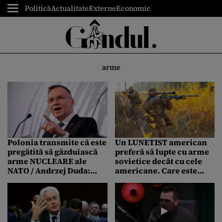
Politică
Actualitate
Externe
Economic
arme
Polonia transmite că este
Un LUNETIST american
pregătită să găzduiască
preferă să lupte cu arme
arme NUCLEARE ale
sovietice decât cu cele
NATO / Andrzej Duda:
americane. Care este
Suntem GATA să facem
motivul
acest lucru