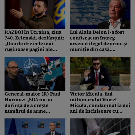
RĂZBOI în Ucraina, ziua
Lui Alain Delon i-a fost
740. Zelenski, dezlănțuit:
confiscat un întreg
„Una dintre cele mai
arsenal ilegal de arme și
rușinoase pagini ale
muniție din casă.
istoriei”
Poligonul și locul de
joacă secret al marelui
actor
General-maior (R) Paul
Victor Micula, fiul
Hurmuz: „SUA nu au
milionarului Viorel
dorința de a crește
Micula, condamnat la doi
numărul de arme
ani de închisoare cu
nucleare tactice din
EXECUTARE / Motivul
Europa”
pentru care a primit
sentința