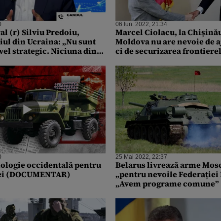
0
06 Iun. 2022, 21:34
l (r) Silviu Predoiu,
Marcel Ciolacu, la Chișină
iul din Ucraina: „Nu sunt
Moldova nu are nevoie de aj
ivel strategic. Niciuna din
ci de securizarea frontiere
ermite să piardă. Soluția e
0
25 Mai 2022, 22:37
ologie occidentală pentru
Belarus livrează arme Mos
iei (DOCUMENTAR)
„pentru nevoile Federației
„Avem programe comune”