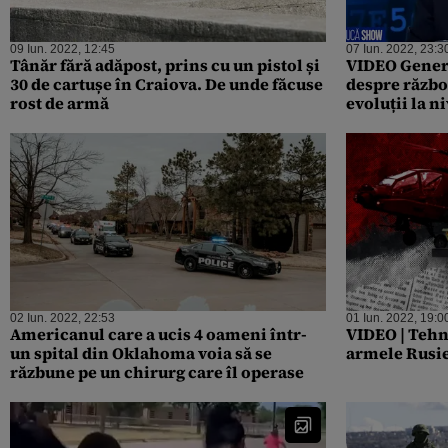
09 Iun. 2022, 12:45
07 Iun. 2022, 23:3
Tânăr fără adăpost, prins cu un pistol și
VIDEO Genera
30 de cartușe în Craiova. De unde făcuse
despre războ
rost de armă
evoluții la n
părți nu-și p
dialogul”
02 Iun. 2022, 22:53
01 Iun. 2022, 19:0
Americanul care a ucis 4 oameni într-
VIDEO | Tehn
un spital din Oklahoma voia să se
armele Rus
răzbune pe un chirurg care îl operase