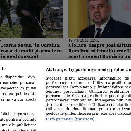
5
19 Mai 2022, 22:41
, „carne de tun” în Ucraina:
Ciolacu, despre posibilitat
roase de molii și armele ni
România să trimită arme Uc
 în mod constant”
acest moment România nu a
decizie în acest sens”
ale
Atât noi, cât și partenerii noștri prelucră
 dispozitivul dvs.,
Stocarea și/sau accesarea informațiilor de
u caracter personal.
performanței reclamelor. Utilizarea profilurilo
personalizat. Dezvoltarea și îmbunătățirea serv
 respectiv vă puteți
conținut personalizat. Utilizarea profilurilor
ina cu politica de
personalizate. Crearea profilurilor pentru publ
i și nu vă vor afecta
performanței conținutului. Înțelegerea publiculu
de date din surse diferite. Utilizarea datelor lim
Utilizarea de date limitate pentru a selecta
geolocație și identificarea prin scanarea dispozit
ublicitate partenere,
Listă parteneri (furnizori)
date pentru a permite
unturile publicitare
oferi functionalitati