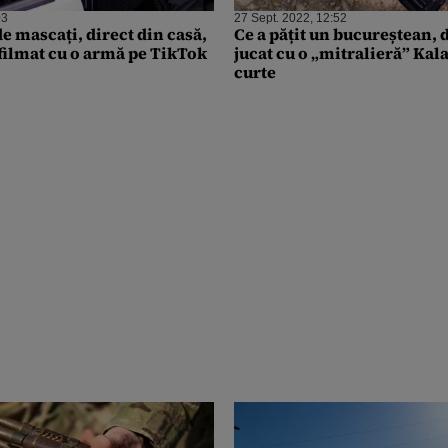
03
27 Sept. 2022, 12:52
de mascați, direct din casă,
Ce a pățit un bucureștean, 
 filmat cu o armă pe TikTok
jucat cu o „mitralieră” Kal
curte