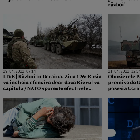
război”
29 Iun. 2022, 07:14
21 Iun. 2022, 22:3
LIVE | Război în Ucraina. Ziua 126: Rusia
Obuzierele P
va încheia ofensiva doar dacă Kievul va
promise de G
capitula / NATO sporește efectivele
posesia Ucra
militare de pe flancul estic / Vitali
Klitschko solicită mai multe arme
pentru Ucraina