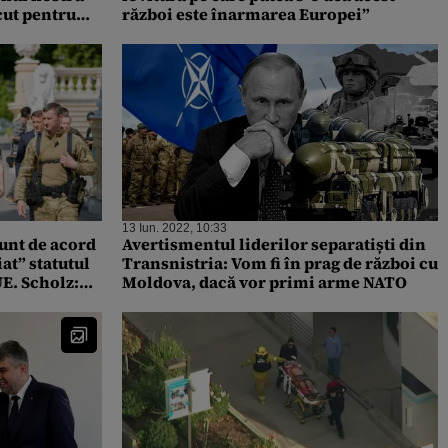
cut pentru
război este înarmarea Europei”
13 Iun. 2022, 10:33
unt de acord
Avertismentul liderilor separatiști din
at” statutul
Transnistria: Vom fi în prag de război cu
UE. Scholz:
Moldova, dacă vor primi arme NATO
ilia