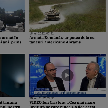
18 Iul. 2022, 07:31
c armat în
Armata Română s-ar putea dota cu
i ani, prins
tancuri americane Abrams
30 Iun. 2022, 22:31
ată inima
VIDEO Ion Cristoiu: „Cea mai mare
inul nostru
lovitură pe care putea s-o dea acest