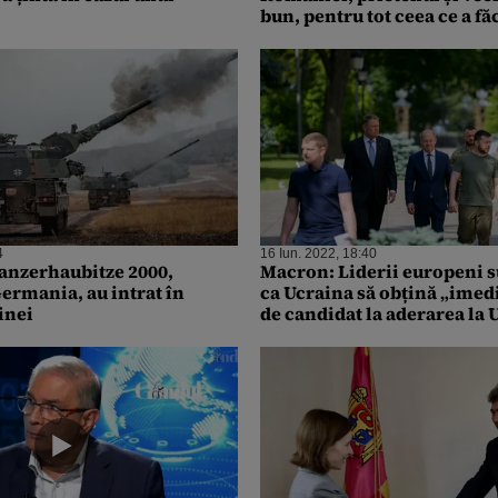
bun, pentru tot ceea ce a fă
Ucraina”
4
16 Iun. 2022, 18:40
anzerhaubitze 2000,
Macron: Liderii europeni s
ermania, au intrat în
ca Ucraina să obțină „imedi
inei
de candidat la aderarea la 
„Ucraina face parte din fam
europeană”