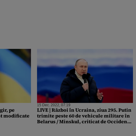
15 Dec. 2022, 07:19
gir, pe
LIVE | Război în Ucraina, ziua 295. Putin
st modificate
trimite peste 60 de vehicule militare în
Belarus / Minskul, criticat de Occident /
SUA ar putea furniza Ucrainei sistemul
de apărare antirachetă Patriot