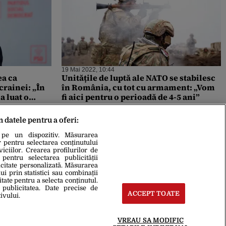
19 Mai 2022, 10:44
ea ca
Unitățile de luptă ale NATO se stabilesc
rainei: „În
în România, cu tot cu armament: „Vom
 luat o
fi aici pentru o perioadă de 4-5 ani”
m datele pentru a oferi:
 pe un dispozitiv. Măsurarea
r pentru selectarea conținutului
iciilor. Crearea profilurilor de
 pentru selectarea publicității
icitate personalizată. Măsurarea
i prin statistici sau combinații
itate pentru a selecta conținutul.
 publicitatea. Date precise de
ACCEPT TOATE
ivului.
VREAU SA MODIFIC