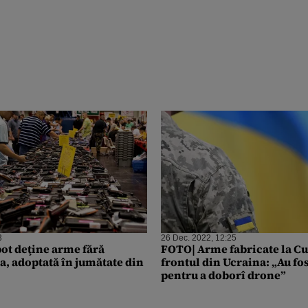
3
26 Dec. 2022, 12:25
ot deţine arme fără
FOTO| Arme fabricate la Cu
a, adoptată în jumătate din
frontul din Ucraina: „Au fo
pentru a doborî drone”