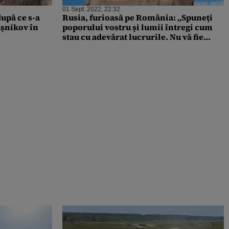
01 Sept. 2022, 22:32
după ce s-a
Rusia, furioasă pe România: „Spuneți
așnikov în
poporului vostru și lumii întregi cum
stau cu adevărat lucrurile. Nu vă fie
frică”