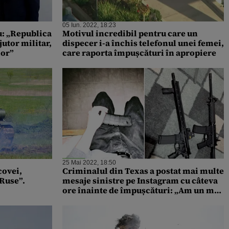
05 Iun. 2022, 18:23
u: „Republica
Motivul incredibil pentru care un
utor militar,
dispecer i-a închis telefonul unei femei,
lor”
care raporta împușcături în apropiere
25 Mai 2022, 18:50
covei,
Criminalul din Texas a postat mai multe
 Ruse”.
mesaje sinistre pe Instagram cu câteva
ore înainte de împușcături: „Am un mic
secret”