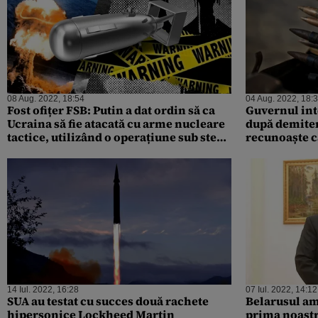
08 Aug. 2022, 18:54
04 Aug. 2022, 18:
Fost ofițer FSB: Putin a dat ordin să ca
Guvernul int
Ucraina să fie atacată cu arme nucleare
după demiter
tactice, utilizând o operațiune sub steag
recunoaște că
fals
arme Ucrain
14 Iul. 2022, 16:28
07 Iul. 2022, 14:12
SUA au testat cu succes două rachete
Belarusul am
hipersonice Lockheed Martin
prima noastr