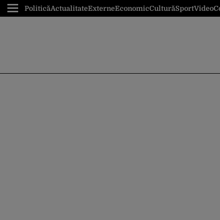
Politică
Actualitate
Externe
Economic
Cultură
Sport
Video
C