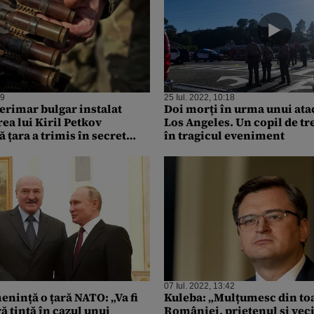
39
25 Iul. 2022, 10:18
erimar bulgar instalat
Doi morți în urma unui ata
ea lui Kiril Petkov
Los Angeles. Un copil de tre
 țara a trimis în secret
în tragicul eveniment
ei
07 Iul. 2022, 13:42
enință o țară NATO: „Va fi
Kuleba: „Mulțumesc din to
ă țintă în cazul unui
României, prietenul și vec