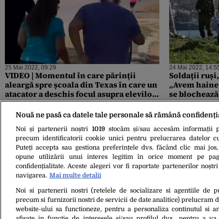
25 Mai 2022, 09:29
24 Mai 2022, 14:5
VIDEO | Momentul în care părinții
Soldații ruși
aleargă spre școala din Texas în care un
„Avem haine 
atacator a deschis focul asupra elevilor
se blochează
și profesorilor / Criminalul a fost ucis
de un agent de poliție
Nouă ne pasă ca datele tale personale să rămână confidenți
Noi și partenerii noștri
1019
stocăm și/sau accesăm informații pe
precum identificatorii cookie unici pentru prelucrarea datelor c
Puteți accepta sau gestiona preferințele dvs. făcând clic mai jos,
opune utilizării unui interes legitim în orice moment pe pag
confidențialitate. Aceste alegeri vor fi raportate partenerilor noștr
navigarea.
Mai multe detalii
Noi si partenerii nostri (retelele de socializare si agentiile de p
15 Mai 2022, 13:34
precum si furnizorii nostri de servicii de date analitice) prelucram 
Soldații ruși din Ucraina, pe culmile
website-ului sa functioneze, pentru a personaliza continutul si an
disperării: „Lasă-te înjunghiat… așa vei
afisate in functie de interesele si/sau profilul dvs., pentru a va 