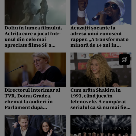
Doliu în lumea filmului.
Acuzații șocante la
Actrița care a jucat într-
adresa unui cunoscut
unul din cele mai
rapper. „A transformat o
apreciate filme SF a
minoră de 14 ani în
murit în somn, din cauze
sclava lui sexuală”
necunoscute
Directorul interimar al
Cum arăta Shakira în
TVR, Doina Gradea,
1993, când juca în
chemat la audieri în
telenovele. A cumpărat
Parlament după
serialul ca să nu mai fie
difuzarea interviului cu
difuzat niciodată
Ghiță