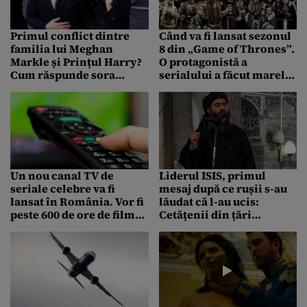
Primul conflict dintre
Când va fi lansat sezonul
familia lui Meghan
8 din „Game of Thrones”.
Markle și Prințul Harry?
O protagonistă a
Cum răspunde sora
serialului a făcut marele
actriței la declarațiile
anunț
acestuia
Un nou canal TV de
Liderul ISIS, primul
seriale celebre va fi
mesaj după ce rușii s-au
lansat în România. Vor fi
lăudat că l-au ucis:
peste 600 de ore de filme
Cetățenii din țări
HD
europene și din SUA sunt
„înspăimântați” de
atentate