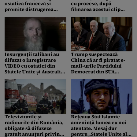
ostatica franceză și
cu procese, după
promite distrugerea
filmarea acestui clip
teroriștilor
scandalos în Turnul
Chindiei. VIDEO
Insurgenții talibani au
Trump suspectează
difuzat o înregistrare
China că ar fi piratat e-
VIDEO cu ostatici din
mail-urile Partidului
Statele Unite și Australia.
Democrat din SUA
Mesajul celor doi
înaintea alegerilor
prizonieri
Televiziunile și
Rețeaua Stat Islamic
radiourile din România,
amenință lumea cu noi
obligate să difuzeze
atentate. Mesaj dur
gratuit anunțuri privind
pentru „Statele Unite ale