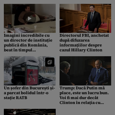
cutremurele. Legea este
Americii conduse de un
în Senat
idiot”
Imagini incredibile cu
Directorul FBI, anchetat
un director de instituție
după difuzarea
publică din România,
informațiilor despre
beat în timpul
cazul Hillary Clinton
programului. A fost
concediat imediat ce
filmarea a fost difuzată
Un șofer din București și-
Trump: Dacă Putin mă
a parcat bolidul într-o
place, este un lucru bun.
stație RATB
Voi fi mai dur decât
Clinton în relația cu
Rusia