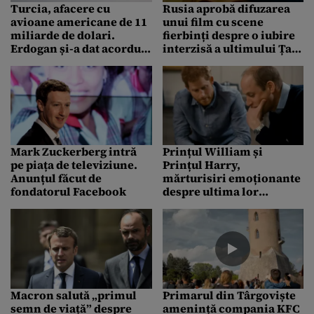
Turcia, afacere cu
Rusia aprobă difuzarea
avioane americane de 11
unui film cu scene
miliarde de dolari.
fierbinți despre o iubire
Erdogan și-a dat acordul,
interzisă a ultimului Țar,
iar Trump l-a elogiat în
Nicolae al II-lea.
public
Fanaticii ortodocși au
amenințat că vor da foc
sălilor de cinema. VIDEO
Mark Zuckerberg intră
Prințul William și
pe piața de televiziune.
Prințul Harry,
Anunțul făcut de
mărturisiri emoționante
fondatorul Facebook
despre ultima lor
conversație cu Prințesa
Diana
Macron salută „primul
Primarul din Târgoviște
semn de viață” despre
amenință compania KFC