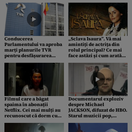
scenariste din Turcia au
B1 TV / Interviuri
câștigat un proces
exclusive cu agenții
privind drepturi
MOSSAD activi în
intelectuale
Teheran
Conducerea
„Sclava Isaura”. Vă mai
Parlamentului va aproba
amintiți de actrița din
marți planurile TVR
rolul principal? Ce mai
pentru desfășurarea
face astăzi și cum arată
campaniei electorale
Lucelia Santos
Filmul care a băgat
Documentarul exploziv
spaima în abonații
despre Michael
Netflix. Cei mai mulți au
JACKSON, difuzat de HBO.
recunoscut că dorm cu
Starul muzicii pop,
lumina aprinsă: „Unde e
acuzat de ABUZ SEXUAL
veioza mea?”
asupra minorilor