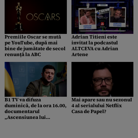
Premiile Oscar se mută
Adrian Titieni este
pe YouTube, după mai
invitat la podcastul
bine de jumătate de secol
ALTCEVA cu Adrian
renunță la ABC
Artene
B1 TV va difuza
Mai apare sau nu sezonul
duminică, de la ora 16.00,
4 al serialului Netflix
documentarul
Casa de Papel?
„Ascensiunea lui
Zelenski”, în premieră în
România