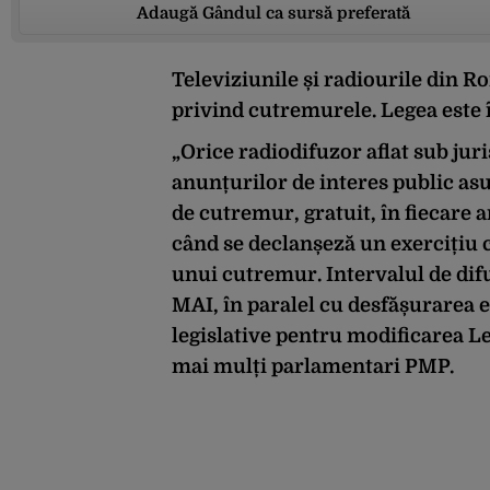
Adaugă Gândul ca sursă preferată
Televiziunile și radiourile din R
privind cutremurele. Legea este 
„Orice radiodifuzor aflat sub jur
anunțurilor de interes public a
de cutremur, gratuit, în fiecare a
când se declanșeză un exercițiu 
unui cutremur. Intervalul de difu
MAI, în paralel cu desfășurarea e
legislative pentru modificarea L
mai mulți parlamentari PMP.