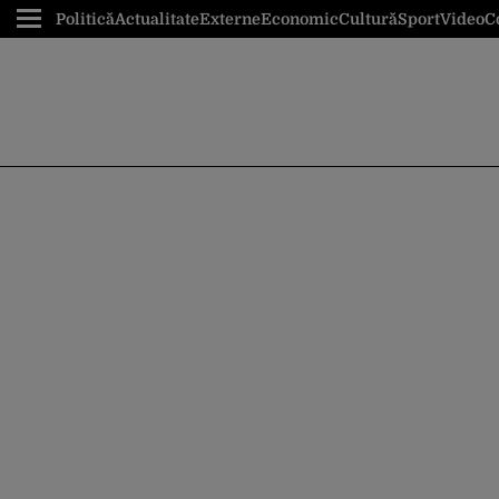
Politică
Actualitate
Externe
Economic
Cultură
Sport
Video
C