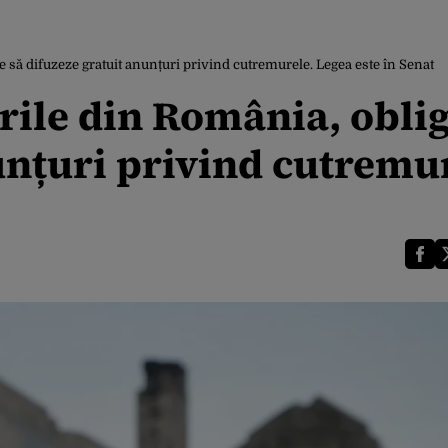
te să difuzeze gratuit anunțuri privind cutremurele. Legea este în Senat
urile din România, obli
unțuri privind cutremu