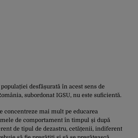
populației desfășurată în acest sens de
 România, subordonat IGSU, nu este suficientă.
ă se concentreze mai mult pe educarea
ormele de comportament în timpul și după
ent de tipul de dezastru, cetățenii, indiferent
rebuie să fie pregătiți și să se pregătească