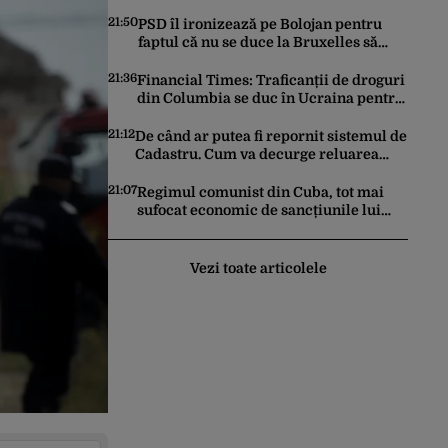
grindină a făcut prăpăd și în Bihor
21:50
PSD îl ironizează pe Bolojan pentru
faptul că nu se duce la Bruxelles să
negocieze deschiderea
termocentralelor: „Pentru că a dat
21:36
Financial Times: Traficanții de droguri
afară translatorii”
din Columbia se duc în Ucraina pentru
a căuta expertiză în domeniul dronelor
21:12
De când ar putea fi repornit sistemul de
Cadastru. Cum va decurge reluarea
platformei E-Terra
21:07
Regimul comunist din Cuba, tot mai
sufocat economic de sancțiunile lui
Trump. Marco Rubio: „Havana nu poate
ocoli sancțiunile prin mimat reforme”
Vezi toate articolele