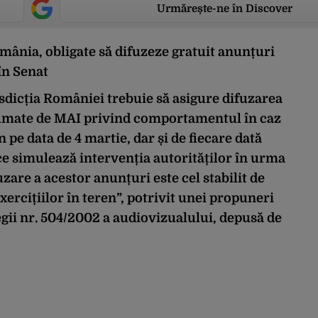
Urmărește-ne în Discover
omânia, obligate să difuzeze gratuit anunțuri
în Senat
isdicția României trebuie să asigure difuzarea
sumate de MAI privind comportamentul în caz
n pe data de 4 martie, dar și de fiecare dată
ce simulează intervenția autorităților în urma
zare a acestor anunțuri este cel stabilit de
xercițiilor în teren”, potrivit unei propuneri
egii nr. 504/2002 a audiovizualului, depusă de