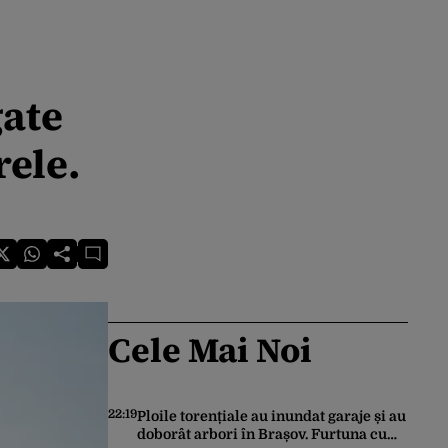
gate
rele.
Cele Mai Noi
22:19
Ploile torențiale au inundat garaje și au
doborât arbori în Brașov. Furtuna cu