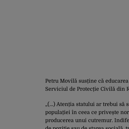
Petru Movilă susține că educarea 
Serviciul de Protecție Civilă din
„(…) Atenția statului ar trebui s
populației în ceea ce privește n
producerea unui cutremur. Indifer
de poziție sau de starea socială, t