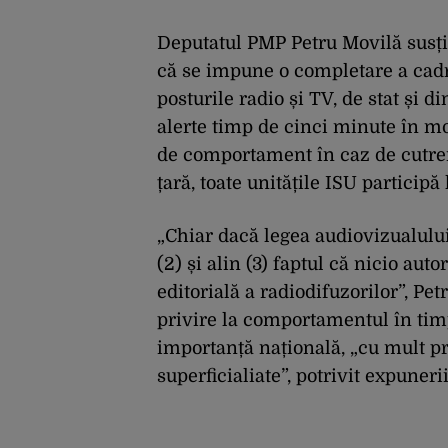
Deputatul PMP Petru Movilă susți
că se impune o completare a cadru
posturile radio și TV, de stat și 
alerte timp de cinci minute în m
de comportament în caz de cutrem
țară, toate unitățile ISU participă 
„Chiar dacă legea audiovizualului s
(2) și alin (3) faptul că nicio au
editorială a radiodifuzorilor”, Pe
privire la comportamentul în tim
importanță națională, „cu mult pr
superficialiate”, potrivit expuneri