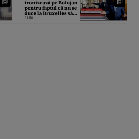
ironizează pe Bolojan
pentru faptul că nu se
duce la Bruxelles să
negocieze
21:50
deschiderea
termocentralelor:
„Pentru că a dat afară
translatorii”