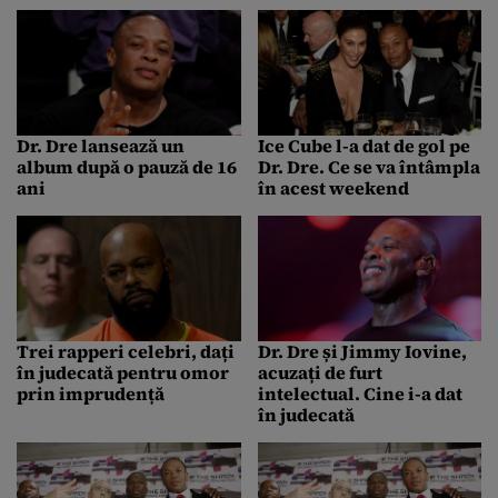
omucidere
Dr. Dre lansează un
Ice Cube l-a dat de gol pe
album după o pauză de 16
Dr. Dre. Ce se va întâmpla
ani
în acest weekend
Trei rapperi celebri, dați
Dr. Dre și Jimmy Iovine,
în judecată pentru omor
acuzați de furt
prin imprudență
intelectual. Cine i-a dat
în judecată