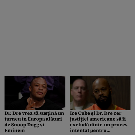
Dr. Dre vrea să susțină un
Ice Cube și Dr. Dre cer
turneu în Europa alături
justiției americane să îi
de Snoop Dogg și
excludă dintr-un proces
Eminem
intentat pentru