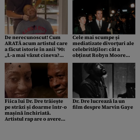
De nerecunoscut! Cum
Cele mai scumpe și
ARATĂ acum artistul care
mediatizate divorțuri ale
a făcut istorie în anii ’90:
celebrităților: cât a
„L-a mai văzut cineva?
obținut Robyn Moore
Sper că e bine…”
după despărțirea de Mel
Gibson
Fiica lui Dr. Dre trăiește
Dr. Dre lucrează la un
pe străzi și doarme într-o
film despre Marvin Gaye
mașină închiriată.
Artistul rap are o avere
de 800 milioane de
dolari, dar ar fi uitat de
LaTanya