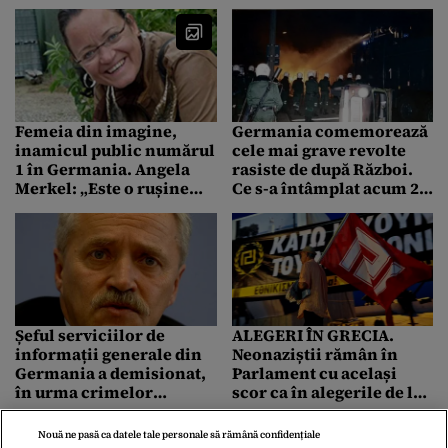
neolegionară”
Femeia din imagine,
Germania comemorează
inamicul public numărul
cele mai grave revolte
1 în Germania. Angela
rasiste de după Război.
Merkel: „Este o rușine
Ce s-a întâmplat acum 20
pentru țara noastră!”
de ani la Rostock. VIDEO
Șeful serviciilor de
ALEGERI ÎN GRECIA.
informații generale din
Neonaziștii rămân în
Germania a demisionat,
Parlament cu același
în urma crimelor
scor ca în alegerile de la
neonaziștilor
6 mai
Nouă ne pasă ca datele tale personale să rămână confidențiale