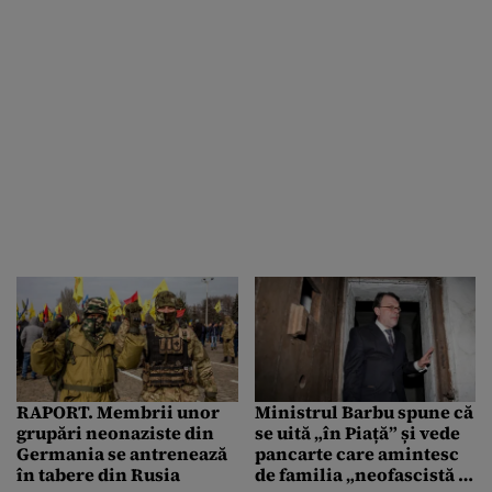
RAPORT. Membrii unor
Ministrul Barbu spune că
grupări neonaziste din
se uită „în Piață” și vede
Germania se antrenează
pancarte care amintesc
în tabere din Rusia
de familia „neofascistă și