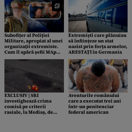
Subofițer al Poliției
Extremiști care plănuiau
Militare, apropiat al unei
să înființeze un stat
organizații extremiste.
nazist prin forța armelor,
Cum îl apără șefii MApN
ARESTAȚI în Germania
pe ultras-ul din
subordinea lor
EXCLUSIV | SRI
Aventurile românului
investighează crima
care a executat trei ani
comisă pe criterii
într-un penitenciar
rasiale, la Mediaș, de
federal american
adolescentul german