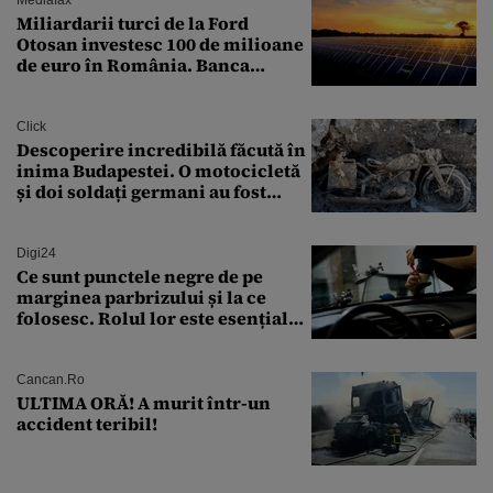
Miliardarii turci de la Ford
Otosan investesc 100 de milioane
de euro în România. Banca
Transilvania le acordă o
finanțare uriașă
Click
Descoperire incredibilă făcută în
inima Budapestei. O motocicletă
și doi soldați germani au fost
găsiți în Dunăre
Digi24
Ce sunt punctele negre de pe
marginea parbrizului și la ce
folosesc. Rolul lor este esențial
pentru siguranța mașinii
Cancan.ro
ULTIMA ORĂ! A murit într-un
accident teribil!