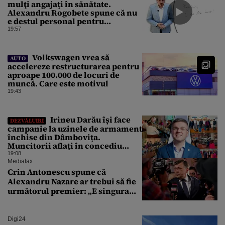
mulţi angajaţi în sănătate.
Alexandru Rogobete spune că nu
e destul personal pentru
combaterea infecţiilor
19:57
nosocomiale
Volkswagen vrea să
AUTO
accelereze restructurarea pentru
aproape 100.000 de locuri de
muncă. Care este motivul
19:43
Irineu Darău își face
DEZVĂLUIRI
campanie la uzinele de armament
închise din Dâmbovița.
Muncitorii aflați în concediu
forțat din cauza lipsei comenzilor
19:08
au fost chemați de acasă pentru a
Mediafax
da mâna cu Ministrul Economiei
Crin Antonescu spune că
Alexandru Nazare ar trebui să fie
următorul premier: „E singura
soluție”
Digi24