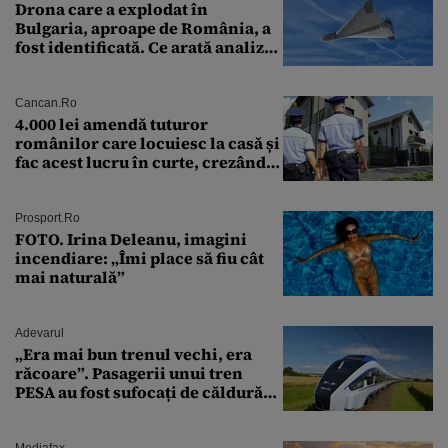
Drona care a explodat în
Bulgaria, aproape de România, a
fost identificată. Ce arată analiza
preliminară a epavei
Cancan.ro
4.000 lei amendă tuturor
românilor care locuiesc la casă și
fac acest lucru în curte, crezând
că nu îi vede nimeni
Prosport.ro
FOTO. Irina Deleanu, imagini
incendiare: „Îmi place să fiu cât
mai naturală”
Adevarul
„Era mai bun trenul vechi, era
răcoare”. Pasagerii unui tren
PESA au fost sufocați de căldură
pe ruta București-Constanța
Mediafax