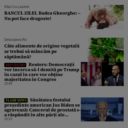
Râzi Cu Lacrimi
BANCUL ZILEI. Badea Gheorghe: –
Nu pot face dragoste!
Descopera.ro
Câte alimente de origine vegetală
ar trebui să mâncăm pe
săptămână?
Reuters: Democrații
DEZVĂLUIRI
vor încerca să-l demită pe Trump
în cazul în care vor obține
majoritatea în Congres
23:59
Sănătatea fostului
FLASH NEWS
președinte american Joe Biden se
agravează: Cancerul de prostată s-
a răspândit în alte părți ale
corpului
23:23