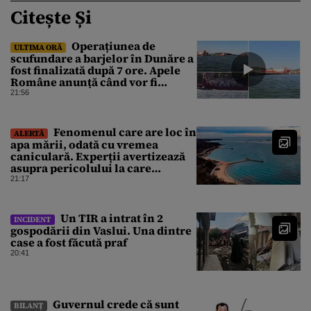
Citește Și
Operațiunea de
ULTIMA ORĂ
scufundare a barjelor în Dunăre a
fost finalizată după 7 ore. Apele
Române anunță când vor fi
simțite efectele
21:56
Fenomenul care are loc în
ALERTĂ
apa mării, odată cu vremea
caniculară. Experții avertizează
asupra pericolului la care
oamenii pot fi expuși
21:17
Un TIR a intrat în 2
INCIDENT
gospodării din Vaslui. Una dintre
case a fost făcută praf
20:41
Guvernul crede că sunt
BILANȚ