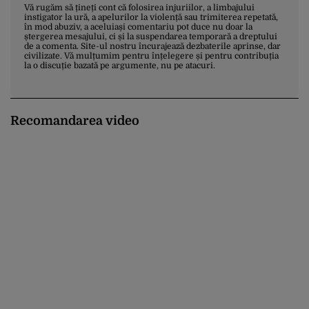
Vă rugăm să țineți cont că folosirea injuriilor, a limbajului
instigator la ură, a apelurilor la violență sau trimiterea repetată,
în mod abuziv, a aceluiași comentariu pot duce nu doar la
ștergerea mesajului, ci și la suspendarea temporară a dreptului
de a comenta. Site-ul nostru încurajează dezbaterile aprinse, dar
civilizate. Vă mulțumim pentru înțelegere și pentru contribuția
la o discuție bazată pe argumente, nu pe atacuri.
Recomandarea video