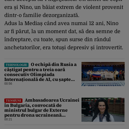
era și Nino, un băiat extrem de violent provenit
dintr-o familie dezorganizată.
Adus la Mediaș când avea numai 12 ani, Nino
ar fi părut, la un moment dat, să dea semne de
îndreptare, cu toate, spun surse din rândul
anchetatorilor, era totuși depresiv și introvertit.
O echipă din Rusia a
TEHNOLOGIE
câștigat pentru a treia oară
consecutiv Olimpiada
Internațională de AI, cu șapte
medalii din aur și una de bronz
00:56
Ambasadoarea Ucrainei
TENSIUNI
în Bulgaria, convocată de
ministrul bulgar de Externe
pentru drona ucraineană
prăbușită în apropierea
00:21
infrastructurii critice