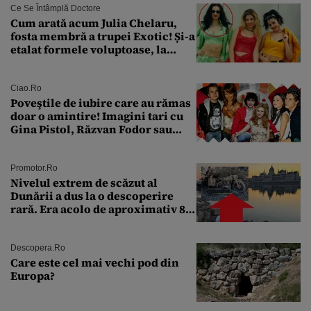
Ce Se Întâmplă Doctore
Cum arată acum Julia Chelaru,
fosta membră a trupei Exotic! Și-a
etalat formele voluptoase, la
aproape 50 de ani
Ciao.ro
Poveştile de iubire care au rămas
doar o amintire! Imagini tari cu
Gina Pistol, Răzvan Fodor sau
Andra Măruţă şi foştii parteneri
Promotor.ro
Nivelul extrem de scăzut al
Dunării a dus la o descoperire
rară. Era acolo de aproximativ 80
de ani
Descopera.ro
Care este cel mai vechi pod din
Europa?