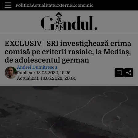
Politică
Actualitate
Externe
Economic
EXCLUSIV | SRI investighează crima
comisă pe criterii rasiale, la Mediaș,
de adolescentul german
Andrei Dumitrescu
Publicat:
18.05.2022, 19:25
Actualizat:
18.05.2022, 20:00