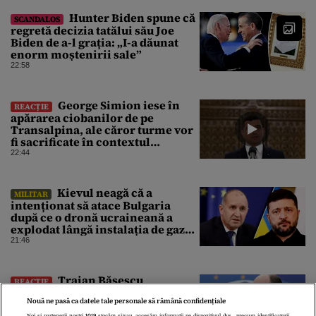
Hunter Biden spune că
SCANDALOS
regretă decizia tatălui său Joe
Biden de a-l grația: „I-a dăunat
enorm moștenirii sale”
22:58
George Simion iese în
REACȚIE
apărarea ciobanilor de pe
Transalpina, ale căror turme vor
fi sacrificate în contextul
focarului de variolă ovină
22:44
Kievul neagă că a
MILITAR
intenționat să atace Bulgaria
după ce o dronă ucraineană a
explodat lângă instalația de gaz
de la granița României
21:46
Traian Băsescu
REACȚIE
desființează operațiunea
Nouă ne pasă ca datele tale personale să rămână confidențiale
guvernului demis, Bolojan, de
Noi și partenerii noștri
1019
stocăm și/sau accesăm informații pe dispozitivul dvs., precum identificatorii