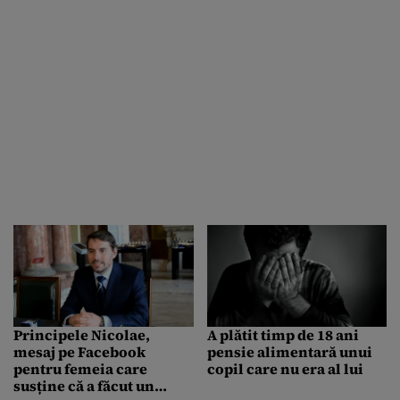
muc de țigară
Principele Nicolae,
A plătit timp de 18 ani
mesaj pe Facebook
pensie alimentară unui
pentru femeia care
copil care nu era al lui
susține că a făcut un