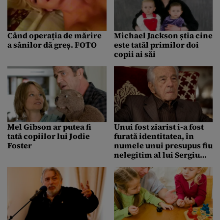
Când operația de mărire
Michael Jackson știa cine
a sânilor dă greș. FOTO
este tatăl primilor doi
copii ai săi
Mel Gibson ar putea fi
Unui fost ziarist i-a fost
tată copiilor lui Jodie
furată identitatea, în
Foster
numele unui presupus fiu
nelegitim al lui Sergiu
Nicolaescu