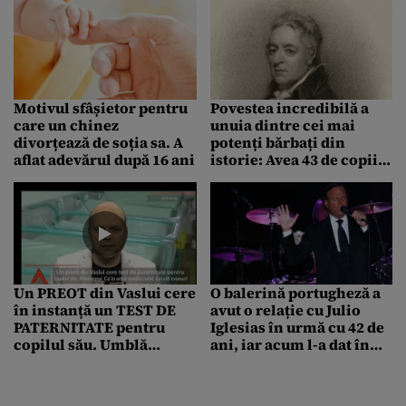
Motivul sfâșietor pentru
Povestea incredibilă a
care un chinez
unuia dintre cei mai
divorțează de soția sa. A
potenți bărbați din
aflat adevărul după 16 ani
istorie: Avea 43 de copii
și 8 amante
Un PREOT din Vaslui cere
O balerină portugheză a
în instanță un TEST DE
avut o relație cu Julio
PATERNITATE pentru
Iglesias în urmă cu 42 de
copilul său. Umblă
ani, iar acum l-a dat în
zvonuri că preoteasa L-
judecată. Descoperirea
AR FI ÎNȘELAT
făcută după un test ADN
cu probe luate de pe un