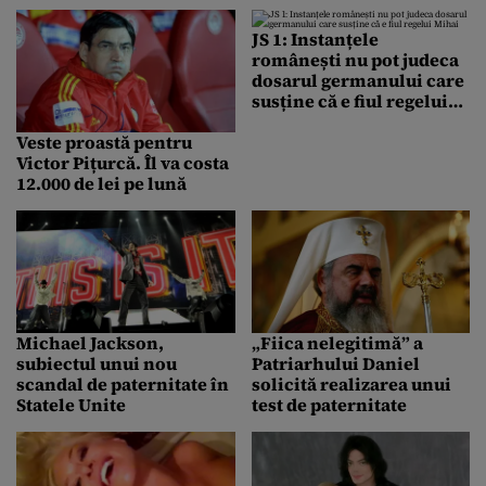
copil cu el
JS 1: Instanțele
românești nu pot judeca
dosarul germanului care
susține că e fiul regelui
Mihai
Veste proastă pentru
Victor Pițurcă. Îl va costa
12.000 de lei pe lună
Michael Jackson,
„Fiica nelegitimă” a
subiectul unui nou
Patriarhului Daniel
scandal de paternitate în
solicită realizarea unui
Statele Unite
test de paternitate