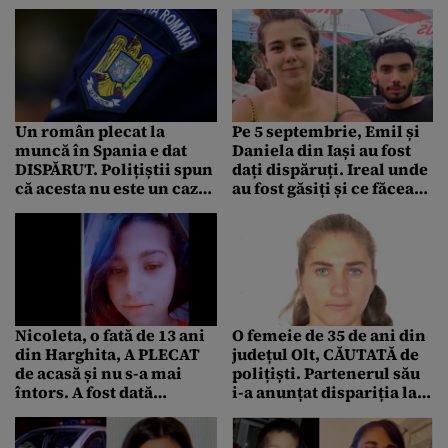
bărbatului și fac apel la
apărut primele
cetățeni să sune la 112
informații despre el
dacă au informații
Un român plecat la
Pe 5 septembrie, Emil și
muncă în Spania e dat
Daniela din Iași au fost
DISPĂRUT. Polițiștii spun
dați dispăruți. Ireal unde
că acesta nu este un caz
au fost găsiți și ce făceau,
singular
de fapt
Nicoleta, o fată de 13 ani
O femeie de 35 de ani din
din Harghita, A PLECAT
județul Olt, CĂUTATĂ de
de acasă și nu s-a mai
polițiști. Partenerul său
întors. A fost dată
i-a anunțat dispariția la
dispărută de familie!
două zile de la plecarea
de acasă