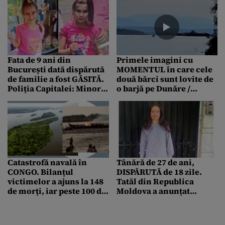
Fata de 9 ani din
Primele imagini cu
București dată dispărută
MOMENTUL în care cele
de familie a fost GĂSITĂ.
două bărci sunt lovite de
Poliția Capitalei: Minora
o barjă pe Dunăre /
se află în afara oricărui
Căutările celor două
pericol
persoane dispărute,
reluate
Catastrofă navală în
Tânără de 27 de ani,
CONGO. Bilanțul
DISPĂRUTĂ de 18 zile.
victimelor a ajuns la 148
Tatăl din Republica
de morți, iar peste 100 de
Moldova a anunțat
persoane sunt în
poliția
continuare dispărute