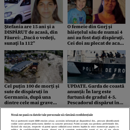
Ştefania are 15 ani şi a
O femeie din Gorj și
DISPĂRUT de acasă, din
băiețelul său de numai 4
Făurei: „Dacă o vedeţi,
ani au fost dați dispăruți.
sunaţi la 112”
Cei doi au plecat de acasă
și nu s-au mai întors
Cel puțin 100 de morți și
UPDATE. Garda de coastă
sute de dispăruți în
anunță: În larg este
Germania, după una
furtună de gradul 4-5.
dintre cele mai grave
Pescadorul dispărut în
inundații din ultimele
Marea Neagră nu a fost
decenii
găsit. Căutările au fost
Nouă ne pasă ca datele tale personale să rămână confidențiale
reluate – VIDEO
Noi și partenerii noștri
1019
stocăm și/sau accesăm informații pe dispozitivul dvs., precum identificatorii
cookie unici pentru prelucrarea datelor cu caracter personal. Puteți accepta sau gestiona preferințele dvs.
făcând clic mai jos, respectiv vă puteți opune utilizării unui interes legitim în orice moment pe pagina cu
politica de confidențialitate. Aceste alegeri vor fi raportate partenerilor noștri și nu vă vor afecta