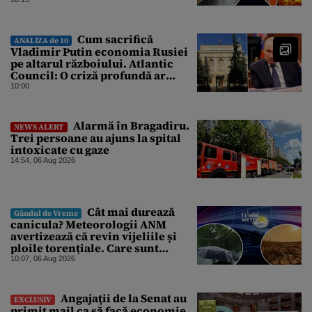
București și când vin vijeliile
Cum sacrifică
ANALIZA de 10
Vladimir Putin economia Rusiei
pe altarul războiului. Atlantic
Council: O criză profundă ar
putea forța Kremlinul să apeleze
10:00
la ultimele resurse ale Băncii
Centrale
Alarmă în Bragadiru.
NEWS ALERT
Trei persoane au ajuns la spital
intoxicate cu gaze
14:54, 06 Aug 2026
Cât mai durează
Gândul de Vreme
canicula? Meteorologii ANM
avertizează că revin vijeliile și
ploile torențiale. Care sunt
zonele vizate, începând chiar de
10:07, 06 Aug 2026
azi
Angajaţii de la Senat au
EXCLUSIV
primit mail ca să facă economie