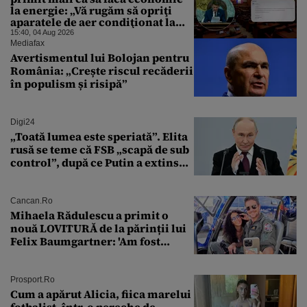
la energie: „Vă rugăm să opriţi
aparatele de aer condiţionat la
sfârşitul programului”
15:40, 04 Aug 2026
Mediafax
Avertismentul lui Bolojan pentru
România: „Crește riscul recăderii
în populism și risipă”
Digi24
„Toată lumea este speriată”. Elita
rusă se teme că FSB „scapă de sub
control”, după ce Putin a extins
puterea serviciului
Cancan.ro
Mihaela Rădulescu a primit o
nouă LOVITURĂ de la părinții lui
Felix Baumgartner: 'Am fost
ȘTEARSĂ complet din
Prosport.ro
Cum a apărut Alicia, fiica marelui