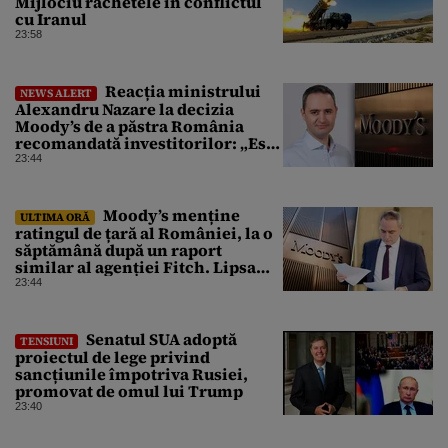
Mijlociu rachetele în conflictul
cu Iranul
23:58
Reacția ministrului
NEWS ALERT
Alexandru Nazare la decizia
Moody’s de a păstra România
recomandată investitorilor: „Este
un răgaz, dar în niciun caz un
23:44
motiv de relaxare”
Moody’s menține
ULTIMA ORĂ
ratingul de țară al României, la o
săptămână după un raport
similar al agenției Fitch. Lipsa
unui guvern cu puteri depline,
23:44
principala vulnerabilitate din
raport
Senatul SUA adoptă
TENSIUNI
proiectul de lege privind
sancțiunile împotriva Rusiei,
promovat de omul lui Trump
23:40