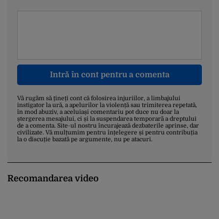
Intră în cont pentru a comenta
Vă rugăm să țineți cont că folosirea injuriilor, a limbajului
instigator la ură, a apelurilor la violență sau trimiterea repetată,
în mod abuziv, a aceluiași comentariu pot duce nu doar la
ștergerea mesajului, ci și la suspendarea temporară a dreptului
de a comenta. Site-ul nostru încurajează dezbaterile aprinse, dar
civilizate. Vă mulțumim pentru înțelegere și pentru contribuția
la o discuție bazată pe argumente, nu pe atacuri.
Recomandarea video