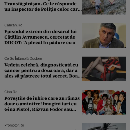
Transfăgărășan. Ce le răspunde
un inspector de Poliție celor care
întreabă: „Dar ce a făcut?”
Cancan.ro
Episodul extrem din dosarul lui
Cătălin Avramescu, cercetat de
DIICOT: 'A plecat în pădure cu o
Ce Se Întâmplă Doctore
Vedeta celebră, diagnosticată cu
cancer pentru a doua oară, dar a
ales să păstreze totul secret. Boala
a fost descoperită la un control de
rutină
Ciao.ro
Poveştile de iubire care au rămas
doar o amintire! Imagini tari cu
Gina Pistol, Răzvan Fodor sau
Andra Măruţă şi foştii parteneri
Promotor.ro