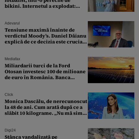
fotbalist, într-o pereche de
bikini. Internetul a explodat:
„Zeiță superbă!”
Adevarul
Tensiune maximă înainte de
verdictul Moody’s. Daniel Dăianu
explică de ce decizia este crucială
pentru economia României
Mediafax
Miliardarii turci de la Ford
Otosan investesc 100 de milioane
de euro în România. Banca
Transilvania le acordă o
finanțare uriașă
Click
Monica Dascălu, de nerecunoscut
la 48 de ani. Cum arată după ce a
slăbit 10 kilograme. „Nu mă simt
bine în această perioadă”
Digi24
Stânca vandalizată pe