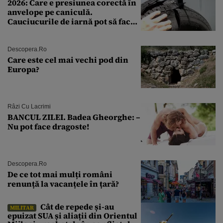
2026: Care e presiunea corectă în
anvelope pe caniculă.
Cauciucurile de iarnă pot să facă
explozie la peste 40°C?
Descopera.ro
Care este cel mai vechi pod din
Europa?
Râzi Cu Lacrimi
BANCUL ZILEI. Badea Gheorghe: –
Nu pot face dragoste!
Descopera.ro
De ce tot mai mulți români
renunță la vacanțele în țară?
Cât de repede și-au
MILITAR
epuizat SUA și aliații din Orientul