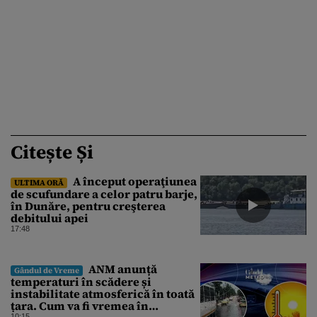
Citește Și
A început operaţiunea
ULTIMA ORĂ
de scufundare a celor patru barje,
în Dunăre, pentru creşterea
debitului apei
17:48
ANM anunță
Gândul de Vreme
temperaturi în scădere și
instabilitate atmosferică în toată
țara. Cum va fi vremea în
10:15