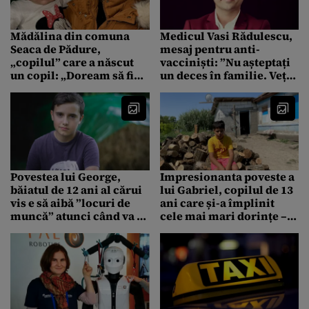
Mădălina din comuna
Medicul Vasi Rădulescu,
Seaca de Pădure,
mesaj pentru anti-
„copilul” care a născut
vacciniști: ”Nu așteptați
un copil: „Doream să fiu
un deces în familie. Veți
fericită, atât!”
regreta amarnic, nu veți
mai aduce pe nimeni
înapoi”
Povestea lui George,
Impresionanta poveste a
băiatul de 12 ani al cărui
lui Gabriel, copilul de 13
vis e să aibă ”locuri de
ani care și-a împlinit
muncă” atunci când va fi
cele mai mari dorințe –
mare
să aibă o culegere de
matematică și o căruță cu
lemne