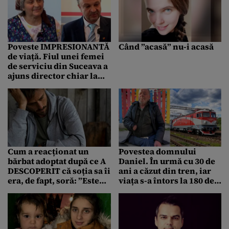
Poveste IMPRESIONANTĂ
Când ”acasă” nu-i acasă
de viață. Fiul unei femei
de serviciu din Suceava a
ajuns director chiar la
școala în care lucrează
mama sa
Cum a reacționat un
Povestea domnului
bărbat adoptat după ce A
Daniel. În urmă cu 30 de
DESCOPERIT că soția sa îi
ani a căzut din tren, iar
era, de fapt, soră: ”Este
viața s-a întors la 180 de
mama copiilor noștri”
grade: „Propria familie
m-a dat afară din casă!”