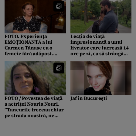
FOTO. Experiența
Lecția de viață
EMOȚIONANTĂ a lui
impresionantă a unui
Carmen Tănase cu o
livrator care lucrează 14
femeie fără adăpost.
ore pe zi, ca să strângă
”Mare poveste de viață”
bani pentru
TRATAMENTUL iubitei
sale. Ce a pățit tânăra
FOTO / Povestea de viață
Jaf în Bucureşti
a actriței Nouria Nouri.
”Tancurile treceau chiar
pe strada noastră, ne
ZDRUNCINAU casa”