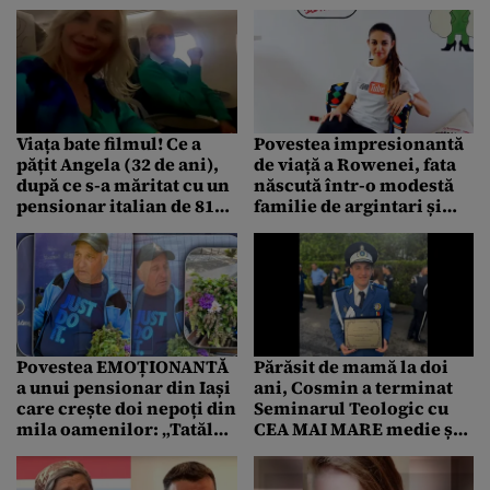
ce a cheltuit cei 120.000€
fost în STARE DE ȘOC,
de la Pro TV
credeam că o să
înnebunesc în orice
moment”
Viața bate filmul! Ce a
Povestea impresionantă
pățit Angela (32 de ani),
de viață a Rowenei, fata
după ce s-a măritat cu un
născută într-o modestă
pensionar italian de 81
familie de argintari și
de ani
care a ajuns să lucreze
pentru Google, la New
York
Povestea EMOȚIONANTĂ
Părăsit de mamă la doi
a unui pensionar din Iași
ani, Cosmin a terminat
care crește doi nepoți din
Seminarul Teologic cu
mila oamenilor: „Tatăl
CEA MAI MARE medie și a
lor nu vrea să audă de ei”
absolvit Academia de
Poliție din București