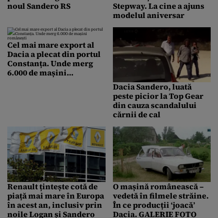
noul Sandero RS
Stepway. La cine a ajuns
modelul aniversar
Cel mai mare export al
Dacia a plecat din portul
Constanța. Unde merg
6.000 de mașini
românești
Dacia Sandero, luată
peste picior la Top Gear
din cauza scandalului
cărnii de cal
Renault țintește cotă de
O mașină românească –
piață mai mare în Europa
vedetă în filmele străine.
în acest an, inclusiv prin
În ce producții ‘joacă’
noile Logan și Sandero
Dacia. GALERIE FOTO