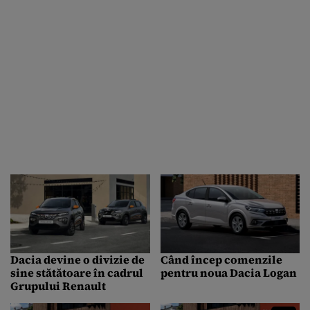
Dacia devine o divizie de
Când încep comenzile
sine stătătoare în cadrul
pentru noua Dacia Logan
Grupului Renault