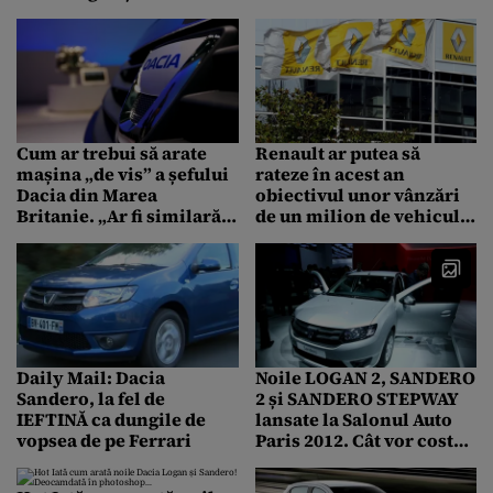
Cum ar trebui să arate
Renault ar putea să
mașina „de vis” a șefului
rateze în acest an
Dacia din Marea
obiectivul unor vânzări
Britanie. „Ar fi similară
de un milion de vehicule
cu filosofia MX-5, dar ar fi
low-cost
mai ieftină”
Daily Mail: Dacia
Noile LOGAN 2, SANDERO
Sandero, la fel de
2 și SANDERO STEPWAY
IEFTINĂ ca dungile de
lansate la Salonul Auto
vopsea de pe Ferrari
Paris 2012. Cât vor costa
cele trei autoturisme
DACIA