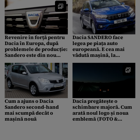
Revenire în forță pentru
Dacia SANDERO face
Dacia în Europa, după
legea pe piața auto
problemele de producție:
europeană. E cea mai
Sandero este din nou
vâdută mașină, la
numărul 1 la vânzări în
jumătatea anului
Spania și Franța
Cum a ajuns o Dacia
Dacia pregătește o
Sandero second-hand
schimbare majoră. Cum
mai scumpă decât o
arată noul logo și noua
mașină nouă
emblemă (FOTO &
VIDEO)