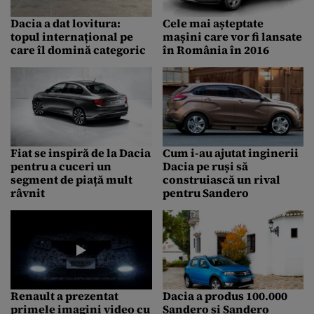
Dacia a dat lovitura:
Cele mai așteptate
topul internațional pe
mașini care vor fi lansate
care îl domină categoric
în România în 2016
Fiat se inspiră de la Dacia
Cum i-au ajutat inginerii
pentru a cuceri un
Dacia pe ruși să
segment de piață mult
construiască un rival
râvnit
pentru Sandero
Renault a prezentat
Dacia a produs 100.000
primele imagini video cu
Sandero și Sandero