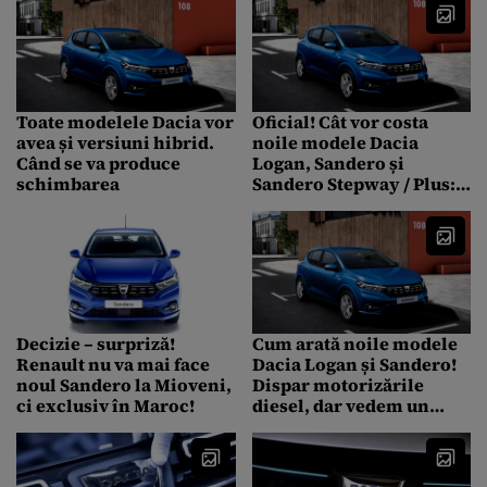
Toate modelele Dacia vor
Oficial! Cât vor costa
avea și versiuni hibrid.
noile modele Dacia
Când se va produce
Logan, Sandero și
schimbarea
Sandero Stepway / Plus:
Detalii despre Dacia
Spring Electric
Decizie – surpriză!
Cum arată noile modele
Renault nu va mai face
Dacia Logan și Sandero!
noul Sandero la Mioveni,
Dispar motorizările
ci exclusiv în Maroc!
diesel, dar vedem un
progres evident la design
și dotări (GALERIE FOTO
& VIDEO)