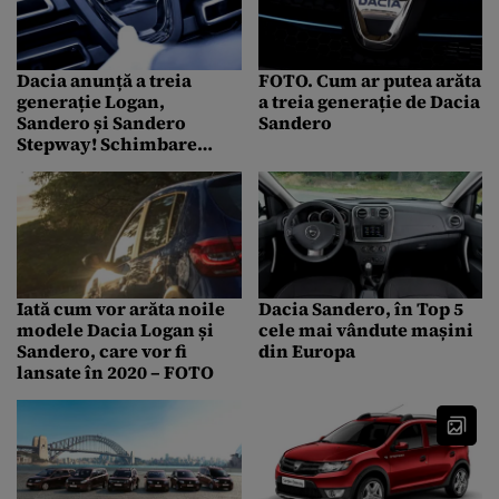
Dacia anunță a treia
FOTO. Cum ar putea arăta
generație Logan,
a treia generație de Dacia
Sandero și Sandero
Sandero
Stepway! Schimbare
radicală de design
GALERIE FOTO
Iată cum vor arăta noile
Dacia Sandero, în Top 5
modele Dacia Logan și
cele mai vândute mașini
Sandero, care vor fi
din Europa
lansate în 2020 – FOTO