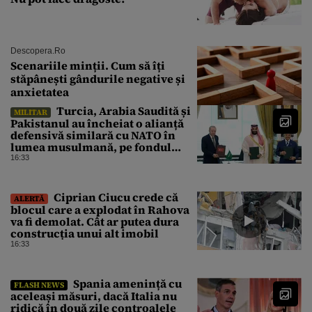
Descopera.ro
Scenariile minții. Cum să îți
stăpânești gândurile negative și
anxietatea
Turcia, Arabia Saudită și
MILITAR
Pakistanul au încheiat o alianță
defensivă similară cu NATO în
lumea musulmană, pe fondul
conflictelor din Orientul Mijlociu
16:33
Ciprian Ciucu crede că
ALERTĂ
blocul care a explodat în Rahova
va fi demolat. Cât ar putea dura
construcția unui alt imobil
16:33
Spania amenință cu
FLASH NEWS
aceleași măsuri, dacă Italia nu
ridică în două zile controalele