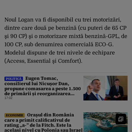
Noul Logan va fi disponibil cu trei motorizări,
dintre care două pe benzină (cu puteri de 65 CP
şi 90 CP) şi o motorizare mixtă benzină-GPL, de
100 CP, sub denumirea comercială ECO-G.
Modelul dispune de trei nivele de echipare
(Access, Essential şi Comfort).
Eugen Tomac,
POLITICĂ
consilierul lui Nicușor Dan,
propune comasarea a peste 1.500
de primării și reorganizarea
administrativă a județelor
17:02
Orașul din România
ECONOMIE
care a primit calificativul de
rating „a-” de la Fitch. Este la
același nivel cu Polonia sau Israel