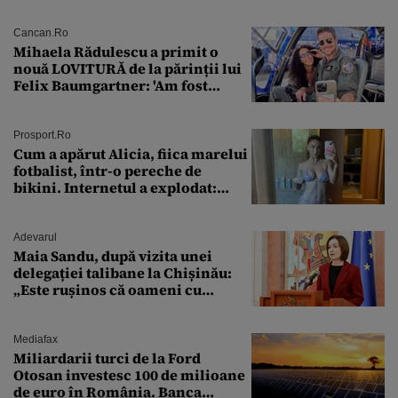
Cancan.ro
Mihaela Rădulescu a primit o
nouă LOVITURĂ de la părinții lui
Felix Baumgartner: 'Am fost
ȘTEARSĂ complet din
Prosport.ro
Cum a apărut Alicia, fiica marelui
fotbalist, într-o pereche de
bikini. Internetul a explodat:
„Zeiță superbă!”
Adevarul
Maia Sandu, după vizita unei
delegației talibane la Chișinău:
„Este rușinos că oameni cu
funcții înalte nu se
documentează”
Mediafax
Miliardarii turci de la Ford
Otosan investesc 100 de milioane
de euro în România. Banca