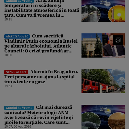
Gândul de Vreme
temperaturi în scădere și
instabilitate atmosferică în toată
țara. Cum va fi vremea în
București și când vin vijeliile
10:15
Cum sacrifică
ANALIZA de 10
Vladimir Putin economia Rusiei
pe altarul războiului. Atlantic
Council: O criză profundă ar
putea forța Kremlinul să apeleze
10:00
la ultimele resurse ale Băncii
Centrale
Alarmă în Bragadiru.
NEWS ALERT
Trei persoane au ajuns la spital
intoxicate cu gaze
14:54
Cât mai durează
Gândul de Vreme
canicula? Meteorologii ANM
avertizează că revin vijeliile și
ploile torențiale. Care sunt
zonele vizate, începând chiar de
10:07, 06 Aug 2026