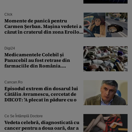
Transilvania le acordă o
finanțare uriașă
Click
Momente de panică pentru
Carmen Șerban. Mașina vedetei a
căzut în craterul din zona Eroilor:
„M-am speriat foarte tare”
Digi24
Medicamentele Colebil și
Panzcebil au fost retrase din
farmaciile din România.
Explicația dată de Agenția
Națională a Medicamentului
Cancan.ro
Episodul extrem din dosarul lui
Cătălin Avramescu, cercetat de
DIICOT: 'A plecat în pădure cu o
Ce Se Întâmplă Doctore
Vedeta celebră, diagnosticată cu
cancer pentru a doua oară, dar a