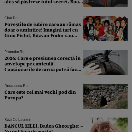
ales să păstreze totul secret. Boala
a fost descoperită la un control de
rutină
Ciao.ro
Poveştile de iubire care au rămas
doar o amintire! Imagini tari cu
Gina Pistol, Răzvan Fodor sau
Andra Măruţă şi foştii parteneri
Promotor.ro
2026: Care e presiunea corectă în
anvelope pe caniculă.
Cauciucurile de iarnă pot să facă
explozie la peste 40°C?
Descopera.ro
Care este cel mai vechi pod din
Europa?
Râzi Cu Lacrimi
BANCUL ZILEI. Badea Gheorghe: –
Nu pot face dragoste!