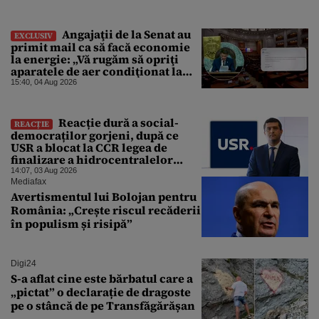
azi
Angajaţii de la Senat au
EXCLUSIV
primit mail ca să facă economie
la energie: „Vă rugăm să opriţi
aparatele de aer condiţionat la
sfârşitul programului”
15:40, 04 Aug 2026
Reacție dură a social-
REACȚIE
democraților gorjeni, după ce
USR a blocat la CCR legea de
finalizare a hidrocentralelor
abandonate. „Nu ne-ar surprinde
14:07, 03 Aug 2026
dacă Miruță și USR ar acuza PSD și
Mediafax
de faptul că asupra Europei s-a
Avertismentul lui Bolojan pentru
abătut o cupolă de foc”
România: „Crește riscul recăderii
în populism și risipă”
Digi24
S-a aflat cine este bărbatul care a
„pictat” o declarație de dragoste
pe o stâncă de pe Transfăgărășan