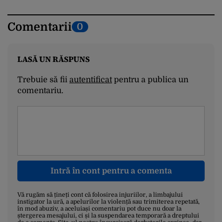
Comentarii
0
LASĂ UN RĂSPUNS
Trebuie să fii
autentificat
pentru a publica un
comentariu.
Intră în cont pentru a comenta
Vă rugăm să țineți cont că folosirea injuriilor, a limbajului
instigator la ură, a apelurilor la violență sau trimiterea repetată,
în mod abuziv, a aceluiași comentariu pot duce nu doar la
ștergerea mesajului, ci și la suspendarea temporară a dreptului