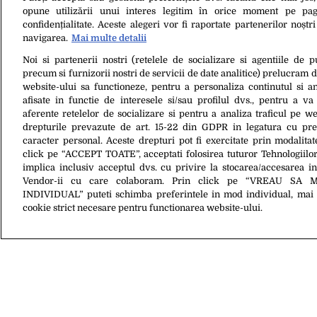
pentru femei. Îi cumpăr mereu flori”
opune utilizării unui interes legitim în orice moment pe pag
confidențialitate. Aceste alegeri vor fi raportate partenerilor noștr
navigarea.
Mai multe detalii
Noi si partenerii nostri (retelele de socializare si agentiile de p
precum si furnizorii nostri de servicii de date analitice) prelucram 
website-ului sa functioneze, pentru a personaliza continutul si an
afisate in functie de interesele si/sau profilul dvs., pentru a va 
aferente retelelor de socializare si pentru a analiza traficul pe we
drepturile prevazute de art. 15-22 din GDPR in legatura cu pre
caracter personal. Aceste drepturi pot fi exercitate prin modalita
14 Feb. 2020, 14:05
13 Feb. 2020, 22:
click pe “ACCEPT TOATE”, acceptati folosirea tuturor Tehnologiilor
Calendar creștin-ortodox 14 februarie
Prognoza met
implica inclusiv acceptul dvs. cu privire la stocarea/accesarea in
2020. Cuviosul Auxențiu, printre sfinţii
Cum va fi vr
Vendor-ii cu care colaboram. Prin click pe “VREAU SA 
pomeniţi astăzi
INDIVIDUAL” puteti schimba preferintele in mod individual, mai 
cookie strict necesare pentru functionarea website-ului.
Despre Noi
Contact
Ec
Citarea se poate face în limita a 250 de semne. Nici o instituţie sau