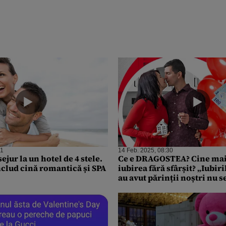
01
14 Feb. 2025, 08:30
ejur la un hotel de 4 stele.
Ce e DRAGOSTEA? Cine mai
nclud cină romantică și SPA
iubirea fără sfârșit? „Iubiri
au avut părinții noștri nu s
compară cu ce e acum”