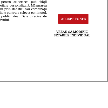
 pentru selectarea publicității
icitate personalizată. Măsurarea
i prin statistici sau combinații
itate pentru a selecta conținutul.
 publicitatea. Date precise de
ACCEPT TOATE
ivului.
VREAU SA MODIFIC
SETARILE INDIVIDUAL
zări online
 2Parale
te
Termeni Și Condiții
oduce integral scrierile publicistice purtătoare de Drepturi de Autor.
.