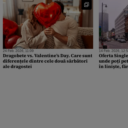
24 Feb. 2026, 11:09
14 Feb. 2026, 12:
Dragobete vs. Valentine’s Day. Care sunt
Oferta Single
diferențele dintre cele două sărbători
unde poți pet
ale dragostei
în liniște, f