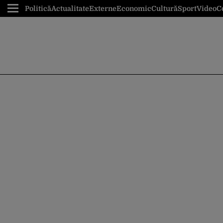
Politică
Actualitate
Externe
Economic
Cultură
Sport
Video
C