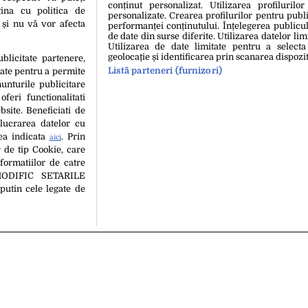
conținut personalizat. Utilizarea profilurilor
telefoane
ina cu politica de
personalizate. Crearea profilurilor pentru publ
i și nu vă vor afecta
performanței conținutului. Înțelegerea publiculu
de date din surse diferite. Utilizarea datelor lim
Utilizarea de date limitate pentru a selecta
geolocație și identificarea prin scanarea dispozit
ublicitate partenere,
Listă parteneri (furnizori)
date pentru a permite
unturile publicitare
oferi functionalitati
bsite. Beneficiati de
lucrarea datelor cu
tea indicata
. Prin
aici
19
18 Feb. 2014, 12:52
 de tip Cookie, care
eo pe 14 februarie 2020.
Valentine”s Day a adus vân
formatiilor de catre
emea, de Valentine’s Day
cu 40-50% mai mari pentru
MODIFIC SETARILE
putin cele legate de
hipa Editorială
Politica De Cookies
Politica De Confidențialita
copyright © 2026
 persoană (site-uri, instituţii mass-media, firme de monitorizare) nu poate repr
Decizia ONJN nr. 1598/16.09.2021. Jocurile de noroc sunt interzise minorilor