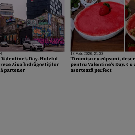
54
13 Feb. 2026, 21:33
 Valentine’s Day. Hotelul
Tiramisu cu căpșuni, deser
rece Ziua Îndrăgostiților
pentru Valentine’s Day. Cu 
ără partener
asortează perfect