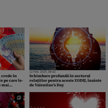
12 Feb. 2025, 08:42
 crede în
Schimbare profundă în sectorul
le pe care le-
relațiilor pentru aceste ZODII, înainte
e mai
de Valentine’s Day