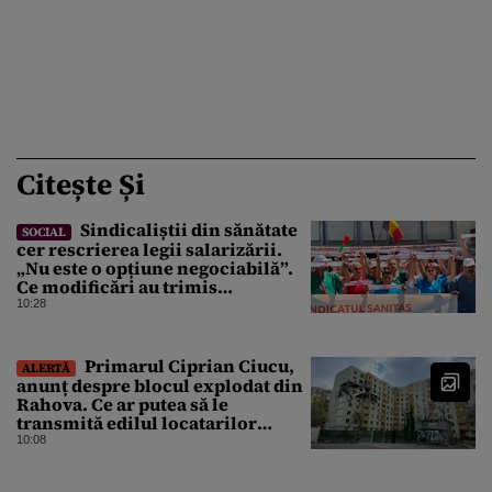
Citește Și
Sindicaliștii din sănătate
SOCIAL
cer rescrierea legii salarizării.
„Nu este o opțiune negociabilă”.
Ce modificări au trimis
Guvernului Bolojan
10:28
Primarul Ciprian Ciucu,
ALERTĂ
anunț despre blocul explodat din
Rahova. Ce ar putea să le
transmită edilul locatarilor
rămași pe drumuri
10:08