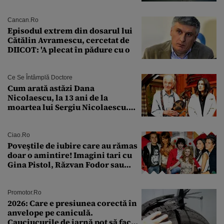
„Aceste momente sunt extrem de
valoroase”
Cancan.ro
Episodul extrem din dosarul lui
Cătălin Avramescu, cercetat de
DIICOT: 'A plecat în pădure cu o
Ce Se Întâmplă Doctore
Cum arată astăzi Dana
Nicolaescu, la 13 ani de la
moartea lui Sergiu Nicolaescu.
Transformarea care i-a surprins
pe toți
Ciao.ro
Poveştile de iubire care au rămas
doar o amintire! Imagini tari cu
Gina Pistol, Răzvan Fodor sau
Andra Măruţă şi foştii parteneri
Promotor.ro
2026: Care e presiunea corectă în
anvelope pe caniculă.
Cauciucurile de iarnă pot să facă