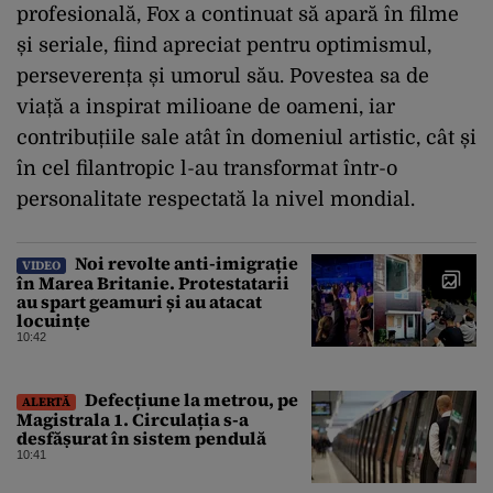
profesională, Fox a continuat să apară în filme
și seriale, fiind apreciat pentru optimismul,
perseverența și umorul său. Povestea sa de
viață a inspirat milioane de oameni, iar
contribuțiile sale atât în domeniul artistic, cât și
în cel filantropic l-au transformat într-o
personalitate respectată la nivel mondial.
Noi revolte anti-imigrație
VIDEO
în Marea Britanie. Protestatarii
au spart geamuri și au atacat
locuințe
10:42
Defecțiune la metrou, pe
ALERTĂ
Magistrala 1. Circulația s-a
desfășurat în sistem pendulă
10:41