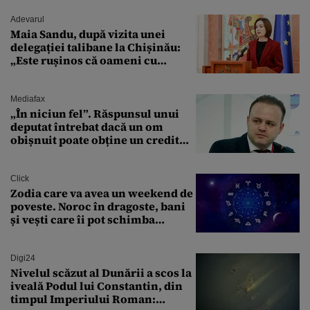
Adevarul
Maia Sandu, după vizita unei
delegației talibane la Chișinău:
„Este rușinos că oameni cu
funcții înalte nu se
documentează”
Mediafax
„În niciun fel”. Răspunsul unui
deputat întrebat dacă un om
obișnuit poate obține un credit
ipotecar
Click
Zodia care va avea un weekend de
poveste. Noroc în dragoste, bani
și vești care îi pot schimba
viitorul
Digi24
Nivelul scăzut al Dunării a scos la
iveală Podul lui Constantin, din
timpul Imperiului Roman: