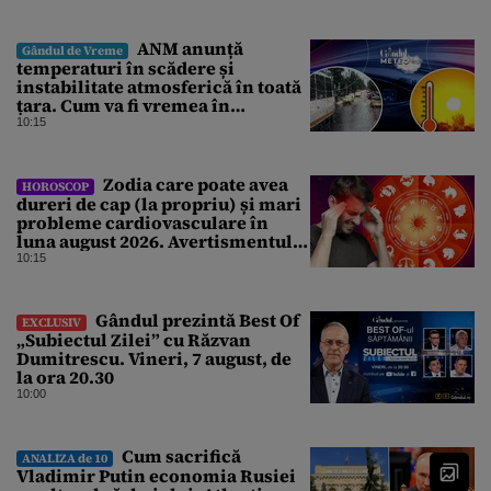
Parlament
ANM anunță
Gândul de Vreme
temperaturi în scădere și
instabilitate atmosferică în toată
țara. Cum va fi vremea în
București și când vin vijeliile
10:15
Zodia care poate avea
HOROSCOP
dureri de cap (la propriu) și mari
probleme cardiovasculare în
luna august 2026. Avertismentul
experților în astrologie
10:15
Gândul prezintă Best Of
EXCLUSIV
„Subiectul Zilei” cu Răzvan
Dumitrescu. Vineri, 7 august, de
la ora 20.30
10:00
Cum sacrifică
ANALIZA de 10
Vladimir Putin economia Rusiei