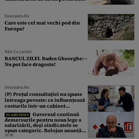
explozie la peste 40°C?
Descopera.ro
Care este cel mai vechi pod din
Europa?
Râzi Cu Lacrimi
BANCUL ZILEI. Badea Gheorghe: –
Nu pot face dragoste!
Descopera.ro
(P) Prețul consultației nu spune
întreaga poveste: ce influențează
costurile într-un cabinet
stomatologic din București
Guvernul continuă
FLASH NEWS
demersurile pentru noua lege a
salarizării, deși sindicatele se
opun categoric. Bolojan anunță
când ar putea fi depusă în
10:38