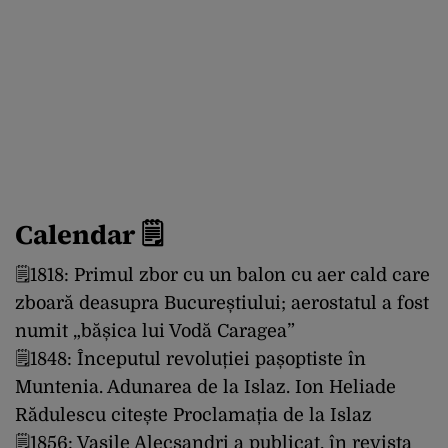
Calendar 🗒️
🗒️1818: Primul zbor cu un balon cu aer cald care
zboară deasupra Bucureștiului; aerostatul a fost
numit „bășica lui Vodă Caragea”
🗒️1848: Începutul revoluției pașoptiste în
Muntenia. Adunarea de la Islaz. Ion Heliade
Rădulescu citește Proclamația de la Islaz
🗒️1856: Vasile Alecsandri a publicat, în revista