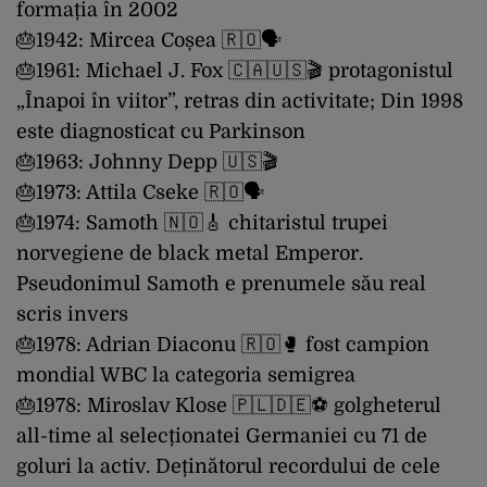
formația în 2002
🎂1942: Mircea Coșea 🇷🇴🗣️
🎂1961: Michael J. Fox 🇨🇦🇺🇸🎬 protagonistul
„Înapoi în viitor”, retras din activitate; Din 1998
este diagnosticat cu Parkinson
🎂1963: Johnny Depp 🇺🇸🎬
🎂1973: Attila Cseke 🇷🇴🗣️
🎂1974: Samoth 🇳🇴🎸 chitaristul trupei
norvegiene de black metal Emperor.
Pseudonimul Samoth e prenumele său real
scris invers
🎂1978: Adrian Diaconu 🇷🇴🥊 fost campion
mondial WBC la categoria semigrea
🎂1978: Miroslav Klose 🇵🇱🇩🇪⚽️ golgheterul
all-time al selecționatei Germaniei cu 71 de
goluri la activ. Deținătorul recordului de cele