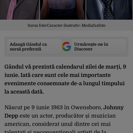
Sursa foto/Caracter ilustrativ: Mediafaxfoto
Adaugă Gândul ca
Urmărește-ne în
sursă preferată
Discover
Gândul vă prezintă calendarul zilei de marți, 9
iunie
. Iată care sunt cele mai importante
evenimente consem
nate de-a lungul timpului
la această dată.
Născut pe 9 iunie 1963 în Owensboro,
Johnny
Depp
este un actor, producător și muzician
american, considerat unul dintre cei mai
talentați și neconvenționali artiști de la