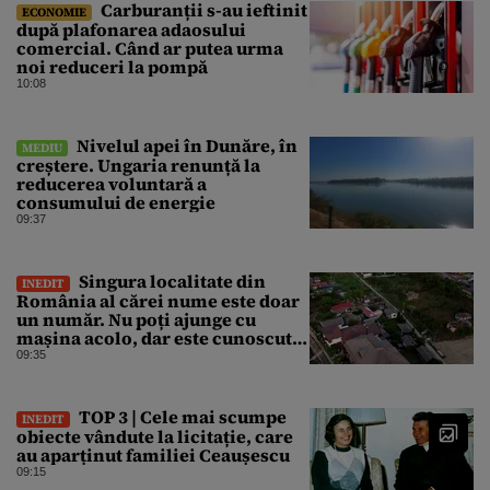
Carburanții s-au ieftinit
ECONOMIE
după plafonarea adaosului
comercial. Când ar putea urma
noi reduceri la pompă
10:08
Nivelul apei în Dunăre, în
MEDIU
creștere. Ungaria renunță la
reducerea voluntară a
consumului de energie
09:37
Singura localitate din
INEDIT
România al cărei nume este doar
un număr. Nu poți ajunge cu
mașina acolo, dar este cunoscută
în lumea întreagă
09:35
TOP 3 | Cele mai scumpe
INEDIT
obiecte vândute la licitație, care
au aparținut familiei Ceaușescu
09:15