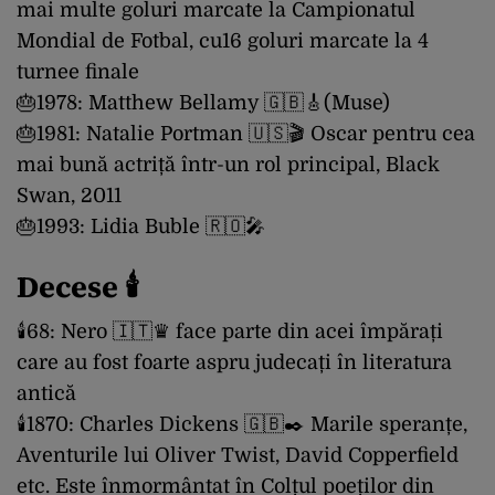
mai multe goluri marcate la Campionatul
Mondial de Fotbal, cu16 goluri marcate la 4
turnee finale
🎂1978: Matthew Bellamy 🇬🇧🎸(Muse)
🎂1981: Natalie Portman 🇺🇸🎬 Oscar pentru cea
mai bună actriță într-un rol principal, Black
Swan, 2011
🎂1993: Lidia Buble 🇷🇴🎤
Decese 🕯
🕯️68: Nero 🇮🇹♛ face parte din acei împărați
care au fost foarte aspru judecați în literatura
antică
🕯️1870: Charles Dickens 🇬🇧✒️ Marile speranțe,
Aventurile lui Oliver Twist, David Copperfield
etc. Este înmormântat în Colțul poeților din