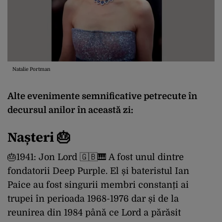
Natalie Portman
Alte evenimente semnificative petrecute în
decursul anilor în această zi:
Nașteri 🎂
🎂1941: Jon Lord 🇬🇧🎹 A fost unul dintre
fondatorii Deep Purple. El și bateristul Ian
Paice au fost singurii membri constanți ai
trupei în perioada 1968-1976 dar și de la
reunirea din 1984 până ce Lord a părăsit