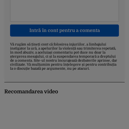
Intră în cont pentru a comenta
Vă rugăm să țineți cont că folosirea injuriilor, a limbajului
instigator la ură, a apelurilor la violență sau trimiterea repetată,
în mod abuziv, a aceluiași comentariu pot duce nu doar la
ștergerea mesajului, ci și la suspendarea temporară a dreptului
de a comenta. Site-ul nostru încurajează dezbaterile aprinse, dar
civilizate. Vă mulțumim pentru înțelegere și pentru contribuția
la o discuție bazată pe argumente, nu pe atacuri.
Recomandarea video