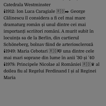
Catedrala Westminster
🕯️1912: Ion Luca Caragiale 🇷🇴✒️ George
Călinescu îl considera a fi cel mai mare
dramaturg român și unul dintre cei mai
importanți scriitori români. A murit subit în
locuința sa de la Berlin, din cartierul
Schöneberg, bolnav fiind de arterioscleroză
🕯️1949: Maria Cebotari 🇷🇴🎼 una dintre cele
mai mari soprane din lume în anii ’30 și ’40
🕯️1978: Principele Nicolae al României 🇷🇴♛ al
doilea fiu al Regelui Ferdinand I și al Reginei
Maria