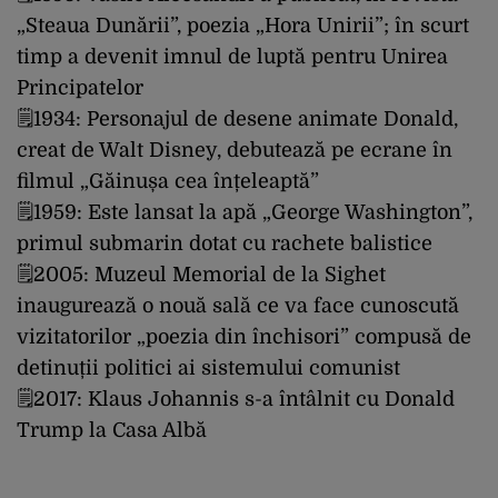
„Steaua Dunării”, poezia „Hora Unirii”; în scurt
timp a devenit imnul de luptă pentru Unirea
Principatelor
🗒️1934: Personajul de desene animate Donald,
creat de Walt Disney, debutează pe ecrane în
filmul „Găinușa cea înțeleaptă”
🗒️1959: Este lansat la apă „George Washington”,
primul submarin dotat cu rachete balistice
🗒️2005: Muzeul Memorial de la Sighet
inaugurează o nouă sală ce va face cunoscută
vizitatorilor „poezia din închisori” compusă de
detinuții politici ai sistemului comunist
🗒️2017: Klaus Johannis s-a întâlnit cu Donald
Trump la Casa Albă