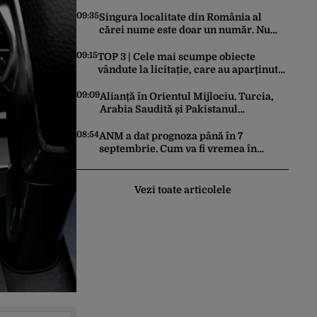
voluntară a consumului de energie
09:35
Singura localitate din România al
cărei nume este doar un număr. Nu
poți ajunge cu mașina acolo, dar este
cunoscută în lumea întreagă
09:15
TOP 3 | Cele mai scumpe obiecte
vândute la licitație, care au aparținut
familiei Ceaușescu
09:09
Alianță în Orientul Mijlociu. Turcia,
Arabia Saudită și Pakistanul
semnează vineri un acord comun de
apărare
08:54
ANM a dat prognoza până în 7
septembrie. Cum va fi vremea în
următoarele 4 săptămâni
Vezi toate articolele