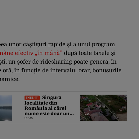
eea unor câștiguri rapide și a unui program
mâne efectiv „în mână”
după toate taxele și
ești, un șofer de ridesharing poate genera, în
e oră, în funcție de intervalul orar, bonusurile
inamice.
Singura
INEDIT
localitate din
România al cărei
nume este doar un
număr. Nu poți ajunge
09:35
cu mașina acolo, dar
este cunoscută în
lumea întreagă