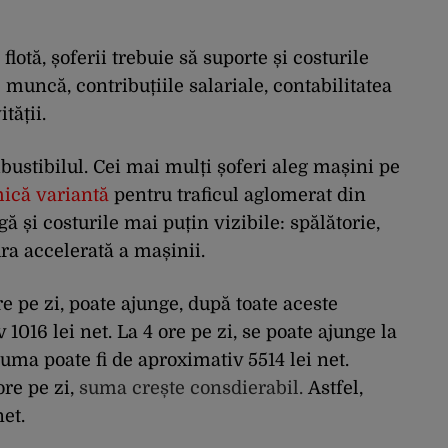
flotă, șoferii trebuie să suporte și costurile
e muncă, contribuțiile salariale, contabilitatea
tății.
bustibilul. Cei mai mulți șoferi aleg mașini pe
ică variantă
pentru traficul aglomerat din
ă și costurile mai puțin vizibile: spălătorie,
a accelerată a mașinii.
re pe zi, poate ajunge, după toate aceste
1016 lei net. La 4 ore pe zi, se poate ajunge la
 suma poate fi de aproximativ 5514 lei net.
re pe zi,
suma crește consdierabil.
Astfel,
net.