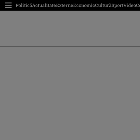
Politică
Actualitate
Externe
Economic
Cultură
Sport
Video
C