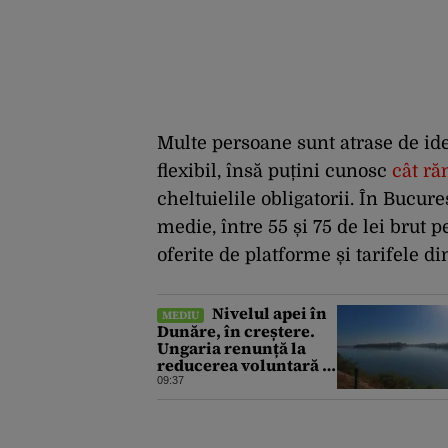
Multe persoane sunt atrase de id
flexibil, însă puțini cunosc
cât ră
cheltuielile obligatorii. În Bucur
medie, între 55 și 75 de lei brut p
oferite de platforme și tarifele d
Nivelul apei în
MEDIU
Dunăre, în creștere.
Ungaria renunță la
reducerea voluntară a
consumului de
09:37
energie