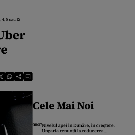
 4, 8 sau 12
 Uber
re
Cele Mai Noi
09:37
Nivelul apei în Dunăre, în creștere.
Ungaria renunță la reducerea