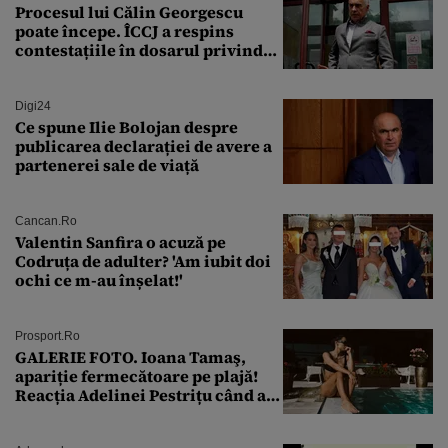
Procesul lui Călin Georgescu
poate începe. ÎCCJ a respins
contestațiile în dosarul privind
lovitura de stat
Digi24
Ce spune Ilie Bolojan despre
publicarea declarației de avere a
partenerei sale de viață
Cancan.ro
Valentin Sanfira o acuză pe
Codruța de adulter? 'Am iubit doi
ochi ce m-au înșelat!'
Prosport.ro
GALERIE FOTO. Ioana Tamaş,
apariție fermecătoare pe plajă!
Reacția Adelinei Pestrițu când a
văzut-o