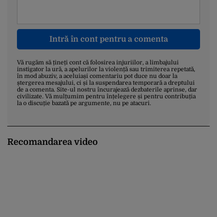
Intră în cont pentru a comenta
Vă rugăm să țineți cont că folosirea injuriilor, a limbajului
instigator la ură, a apelurilor la violență sau trimiterea repetată,
în mod abuziv, a aceluiași comentariu pot duce nu doar la
ștergerea mesajului, ci și la suspendarea temporară a dreptului
de a comenta. Site-ul nostru încurajează dezbaterile aprinse, dar
civilizate. Vă mulțumim pentru înțelegere și pentru contribuția
la o discuție bazată pe argumente, nu pe atacuri.
Recomandarea video