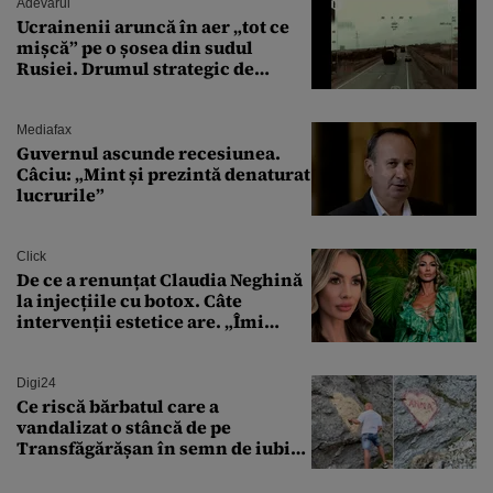
Adevarul
Ucrainenii aruncă în aer „tot ce
mișcă” pe o șosea din sudul
Rusiei. Drumul strategic de
aprovizionare către Crimeea este
controlat complet
Mediafax
Guvernul ascunde recesiunea.
Câciu: „Mint și prezintă denaturat
lucrurile”
Click
De ce a renunțat Claudia Neghină
la injecțiile cu botox. Câte
intervenții estetice are. „Îmi
îngheață fața”
Digi24
Ce riscă bărbatul care a
vandalizat o stâncă de pe
Transfăgărășan în semn de iubire
față de „Anna”