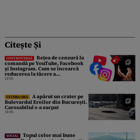
Citește Și
Rețea de cenzură la
CONTROVERSĂ
comandă pe YouTube, Facebook
și Instagram. Cum se încearcă
reducerea la tăcere a
investigațiilor de presă de pe
19:50
social media
A apărut un crater pe
ULTIMA ORĂ
Bulevardul Eroilor din București.
Carosabilul s-a surpat
19:45
Topul celor mai bune
SOCIAL