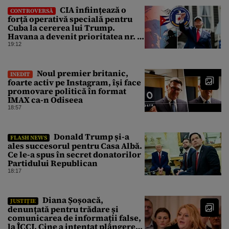
CIA înființează o
CONTROVERSĂ
forță operativă specială pentru
Cuba la cererea lui Trump.
Havana a devenit prioritatea nr. 1
alături de China, Iran și Rusia
19:12
Noul premier britanic,
INEDIT
foarte activ pe Instagram, își face
promovare politică în format
IMAX ca-n Odiseea
18:57
Donald Trump și-a
FLASH NEWS
ales succesorul pentru Casa Albă.
Ce le-a spus în secret donatorilor
Partidului Republican
18:17
Diana Șoșoacă,
JUSTIȚIE
denunțată pentru trădare și
comunicarea de informații false,
la ÎCCJ. Cine a intentat plângerea