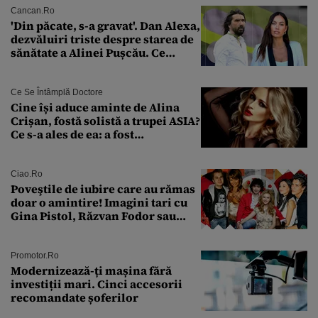
Cancan.ro
'Din păcate, s-a gravat'. Dan Alexa,
dezvăluiri triste despre starea de
sănătate a Alinei Pușcău. Ce
discuție au avut cu două zile în
urmă
Ce Se Întâmplă Doctore
Cine își aduce aminte de Alina
Crișan, fostă solistă a trupei ASIA?
Ce s-a ales de ea: a fost
condamnată la închisoare cu
suspendare. Ce acuzații i se aduc
Ciao.ro
Poveştile de iubire care au rămas
doar o amintire! Imagini tari cu
Gina Pistol, Răzvan Fodor sau
Andra Măruţă şi foştii parteneri
Promotor.ro
Modernizează-ți mașina fără
investiții mari. Cinci accesorii
recomandate șoferilor