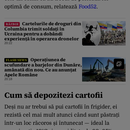
optimă de consum, relatează
Food52
.
Cartelurile de droguri din
RĂZBOI
Columbia trimit soldați în
Ucraina pentru a dobândi
experiență în operarea dronelor
20:22
Operațiunea de
FLASH NEWS
scufundare a barjelor din Dunăre,
amânată din nou. Ce au anunțat
Apele Române
20:18
Cum să depozitezi cartofii
Deși nu ar trebui să pui cartofii în frigider, ei
rezistă cel mai mult atunci când sunt păstrați
într-un loc răcoros și întunecat — ideal la