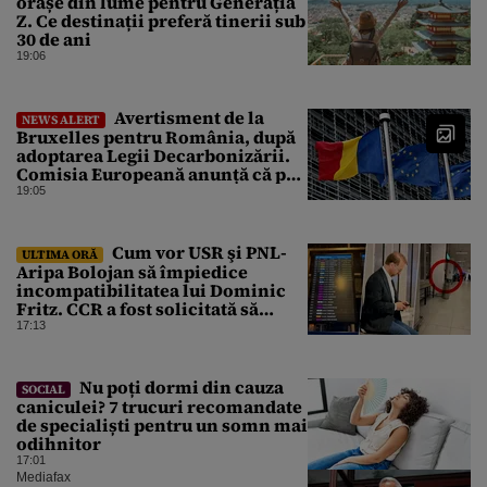
orașe din lume pentru Generația
Z. Ce destinații preferă tinerii sub
30 de ani
19:06
Avertisment de la
NEWS ALERT
Bruxelles pentru România, după
adoptarea Legii Decarbonizării.
Comisia Europeană anunță că pot
fi „consecințe financiare”
19:05
Cum vor USR şi PNL-
ULTIMA ORĂ
Aripa Bolojan să împiedice
incompatibilitatea lui Dominic
Fritz. CCR a fost solicitată să
intervină
17:13
Nu poți dormi din cauza
SOCIAL
caniculei? 7 trucuri recomandate
de specialiști pentru un somn mai
odihnitor
17:01
Mediafax