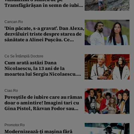
Transfăgărășan în semn de iubire
față de „Anna”
Cancan.ro
'Din păcate, s-a gravat'. Dan Alexa,
dezvăluiri triste despre starea de
sănătate a Alinei Pușcău. Ce
discuție au avut cu două zile în
urmă
Ce Se Întâmplă Doctore
Cum arată astăzi Dana
Nicolaescu, la 13 ani de la
moartea lui Sergiu Nicolaescu.
Transformarea care i-a surprins
pe toți
Ciao.ro
Poveştile de iubire care au rămas
doar o amintire! Imagini tari cu
Gina Pistol, Răzvan Fodor sau
Andra Măruţă şi foştii parteneri
Promotor.ro
Modernizează-ți mașina fără