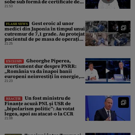
sobe sub formă de certificate de
CO2
21:53
Gest eroic al unor
FLASH NEWS
medici din Japonia în timpul unui
cutremur de 7,1 grade. Au protejat
pacientul de pe masa de operație
cu propriile corpuri
21:25
Gheorghe Piperea,
EXCLUSIV
avertisment dur despre PNRR:
„România va da înapoi banii
europeni neinvestiți în energie,
chiar dacă a închis centralele pe
21:23
cărbune”
Un fost ministru de
REACȚIE
Finanțe acuză PNL și USR de
„bipolarism politic”: Au votat
legea, apoi au atacat-o la CCR
21:08