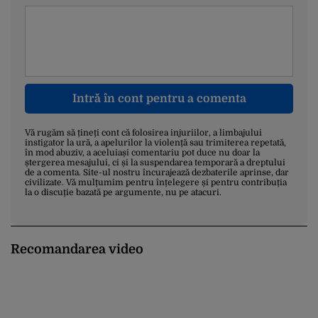
Intră în cont pentru a comenta
Vă rugăm să țineți cont că folosirea injuriilor, a limbajului
instigator la ură, a apelurilor la violență sau trimiterea repetată,
în mod abuziv, a aceluiași comentariu pot duce nu doar la
ștergerea mesajului, ci și la suspendarea temporară a dreptului
de a comenta. Site-ul nostru încurajează dezbaterile aprinse, dar
civilizate. Vă mulțumim pentru înțelegere și pentru contribuția
la o discuție bazată pe argumente, nu pe atacuri.
Recomandarea video