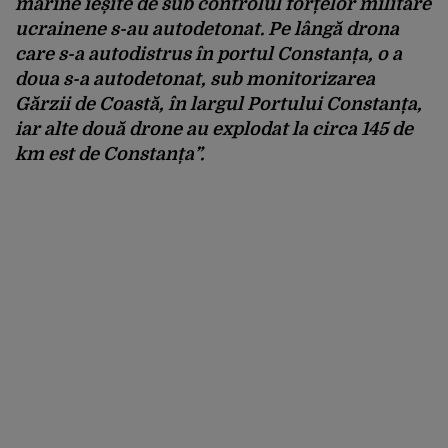
marine ieșite de sub controlul forțelor militare
ucrainene s-au autodetonat. Pe lângă drona
care s-a autodistrus în portul Constanța, o a
doua s-a autodetonat, sub monitorizarea
Gărzii de Coastă, în largul Portului Constanța,
iar alte două drone au explodat la circa 145 de
km est de Constanța”.