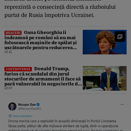
reprezintă o consecință directă a războiului
purtat de Rusia împotriva Ucrainei.
Oana Gheorghiu îi
REACȚIE
îndeamnă pe români să nu mai
folosească mașinile de spălat și
uscătoarele pentru reducerea
consumului de energie
22:11
Donald Trump,
CONTROVERSĂ
furios că scandalul din jurul
stocurilor de armament îl face să
pară vulnerabil în negocierile de
pace cu Iranul
22:07