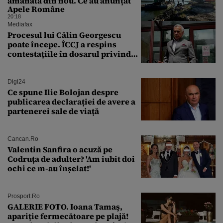
amânată din nou. Ce au anunțat
Apele Române
20:18
Mediafax
Procesul lui Călin Georgescu
poate începe. ÎCCJ a respins
contestațiile în dosarul privind
lovitura de stat
Digi24
Ce spune Ilie Bolojan despre
publicarea declarației de avere a
partenerei sale de viață
Cancan.ro
Valentin Sanfira o acuză pe
Codruța de adulter? 'Am iubit doi
ochi ce m-au înșelat!'
Prosport.ro
GALERIE FOTO. Ioana Tamaş,
apariție fermecătoare pe plajă!