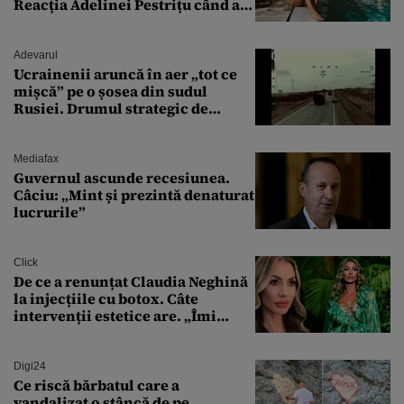
Reacția Adelinei Pestrițu când a
văzut-o
Adevarul
Ucrainenii aruncă în aer „tot ce
mișcă” pe o șosea din sudul
Rusiei. Drumul strategic de
aprovizionare către Crimeea este
controlat complet
Mediafax
Guvernul ascunde recesiunea.
Câciu: „Mint și prezintă denaturat
lucrurile”
Click
De ce a renunțat Claudia Neghină
la injecțiile cu botox. Câte
intervenții estetice are. „Îmi
îngheață fața”
Digi24
Ce riscă bărbatul care a
vandalizat o stâncă de pe