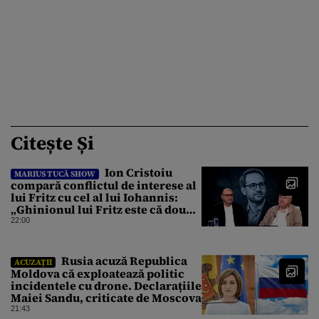
Citește Și
Ion Cristoiu
MARIUS TUCĂ SHOW
compară conflictul de interese al
lui Fritz cu cel al lui Iohannis:
„Ghinionul lui Fritz este că două
instanțe l-au declarat
22:00
incompatibil”
Rusia acuză Republica
ACUZAȚII
Moldova că exploatează politic
incidentele cu drone. Declarațiile
Maiei Sandu, criticate de Moscova
21:43