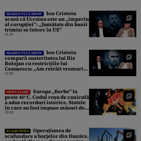
Ion Cristoiu
MARIUS TUCĂ SHOW
acuză că Ucraina este un „imperiu
al corupției”: „Jumătate din banii
trimiși se întorc în UE”
21:30
Ion Cristoiu
MARIUS TUCĂ SHOW
compară austeritatea lui Ilie
Bolojan cu restricțiile lui
Ceaușescu: „Am retrăit vremurile
tinereții”
21:00
Europa „fierbe” la
NEWS ALERT
peste 40°C. Codul roșu de caniculă
a adus recorduri istorice. Statele
în care au fost impuse măsuri de
urgență
20:55
Operațiunea de
FLASH NEWS
scufundare a barjelor din Dunăre,