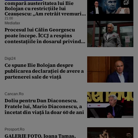
compară austeritatea lui Ilie
Bolojan cu restricțiile lui
Ceaușescu: „Am retrăit vremurile
tinereții”
21:00
Mediafax
Procesul lui Călin Georgescu
poate începe. ÎCCJ a respins
contestațiile în dosarul privind
lovitura de stat
Digi24
Ce spune Ilie Bolojan despre
publicarea declarației de avere a
partenerei sale de viață
Cancan.ro
Doliu pentru Dan Diaconescu.
Fratele lui, Mario Diaconescu, a
încetat din viață la doar 60 de ani
Prosport.ro
GALERIE FOTO. Ioana Tamaş,