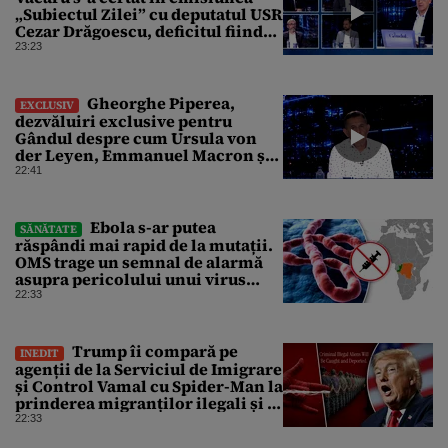
„Subiectul Zilei” cu deputatul USR
Cezar Drăgoescu, deficitul fiind
motivul scandalului
23:23
Gheorghe Piperea,
EXCLUSIV
dezvăluiri exclusive pentru
Gândul despre cum Ursula von
der Leyen, Emmanuel Macron și
Zelenski plănuiesc pe Signal să îl
22:41
pună „la respect” pe Trump
Ebola s-ar putea
SĂNĂTATE
răspândi mai rapid de la mutații.
OMS trage un semnal de alarmă
asupra pericolului unui virus
pentru care nu există vaccin
22:33
Trump îi compară pe
INEDIT
agenții de la Serviciul de Imigrare
și Control Vamal cu Spider-Man la
prinderea migranților ilegali și a
infractorilor
22:33