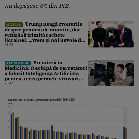
nu depășesc 6% din PIB.
Trump neagă zvonurile
MILITAR
despre penuria de muniție, dar
refuză să trimită rachete
Ucrainei: „Avem și noi nevoie de
rachete”
01:02
Premieră în
TEHNOLOGIE
Medicină: O echipă de cercetători
a folosit Inteligența Artificială
pentru a crea primele virusuri
sintetice la tratarea de E.coli
23:47