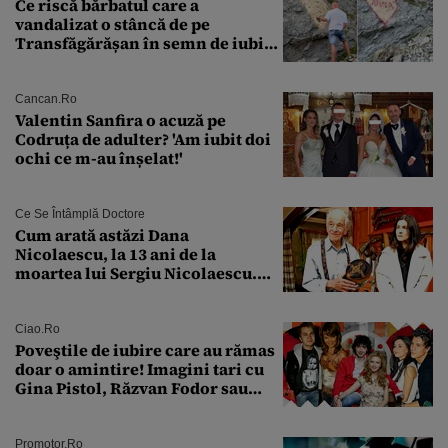
Ce riscă bărbatul care a
vandalizat o stâncă de pe
Transfăgărășan în semn de iubire
față de „Anna”
Cancan.ro
Valentin Sanfira o acuză pe
Codruța de adulter? 'Am iubit doi
ochi ce m-au înșelat!'
Ce Se Întâmplă Doctore
Cum arată astăzi Dana
Nicolaescu, la 13 ani de la
moartea lui Sergiu Nicolaescu.
Transformarea care i-a surprins
pe toți
Ciao.ro
Poveştile de iubire care au rămas
doar o amintire! Imagini tari cu
Gina Pistol, Răzvan Fodor sau
Andra Măruţă şi foştii parteneri
Promotor.ro