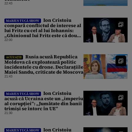
22:43
Ion Cristoiu
MARIUS TUCĂ SHOW
compară conflictul de interese al
lui Fritz cu cel al lui Iohannis:
„Ghinionul lui Fritz este că două
instanțe l-au declarat
22:00
incompatibil”
Rusia acuză Republica
ACUZAȚII
Moldova că exploatează politic
incidentele cu drone. Declarațiile
Maiei Sandu, criticate de Moscova
21:43
Ion Cristoiu
MARIUS TUCĂ SHOW
acuză că Ucraina este un „imperiu
al corupției”: „Jumătate din banii
trimiși se întorc în UE”
21:30
Ion Cristoiu
MARIUS TUCĂ SHOW