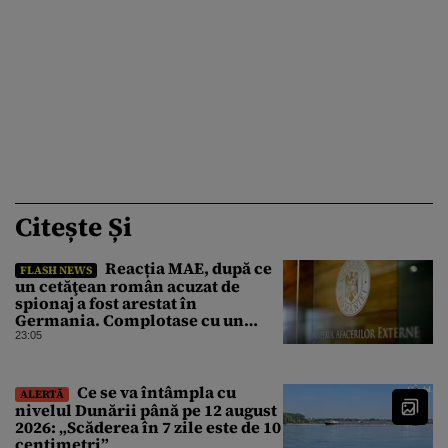
Citește Și
Reacția MAE, după ce
FLASH NEWS
un cetăţean român acuzat de
spionaj a fost arestat în
Germania. Complotase cu un
ucrainean ca să asasineze un
23:05
producător de drone
Ce se va întâmpla cu
ALERTĂ
nivelul Dunării până pe 12 august
2026: „Scăderea în 7 zile este de 10
centimetri”