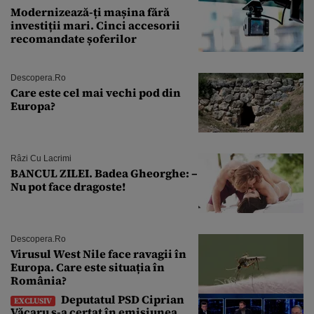
Modernizează-ți mașina fără
investiții mari. Cinci accesorii
recomandate șoferilor
Descopera.ro
Care este cel mai vechi pod din
Europa?
Râzi Cu Lacrimi
BANCUL ZILEI. Badea Gheorghe: –
Nu pot face dragoste!
Descopera.ro
Virusul West Nile face ravagii în
Europa. Care este situația în
România?
Deputatul PSD Ciprian
EXCLUSIV
Văcaru s-a certat în emisiunea