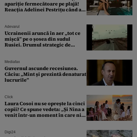
apariție fermecătoare pe plajă!
Reacția Adelinei Pestrițu când a
văzut-o
Adevarul
Ucrainenii aruncă în aer „tot ce
mișcă” pe o șosea din sudul
Rusiei. Drumul strategic de
aprovizionare către Crimeea este
controlat complet
Mediafax
Guvernul ascunde recesiunea.
Câciu: „Mint și prezintă denaturat
lucrurile”
Click
Laura Cosoi nu se oprește la cinci
copii? Ce spune vedeta: „Și Nina a
venit într-un moment în care nici
măcar nu mai discutam”
Digi24