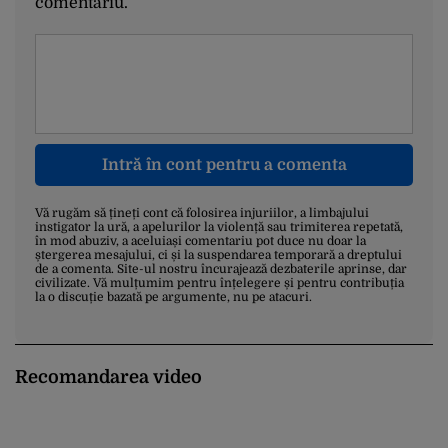
comentariu.
Intră în cont pentru a comenta
Vă rugăm să țineți cont că folosirea injuriilor, a limbajului
instigator la ură, a apelurilor la violență sau trimiterea repetată,
în mod abuziv, a aceluiași comentariu pot duce nu doar la
ștergerea mesajului, ci și la suspendarea temporară a dreptului
de a comenta. Site-ul nostru încurajează dezbaterile aprinse, dar
civilizate. Vă mulțumim pentru înțelegere și pentru contribuția
la o discuție bazată pe argumente, nu pe atacuri.
Recomandarea video