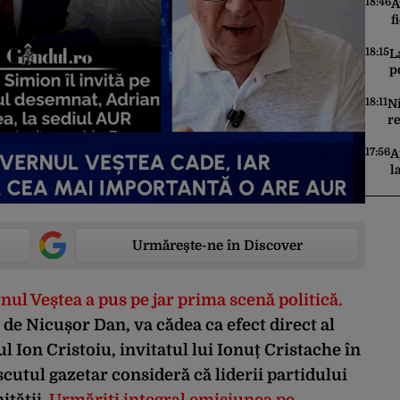
18:46
A
f
C
i
18:15
L
p
s
s
18:11
N
p
r
Pr
m
17:56
A
l
c
c
R
Urmărește-ne în Discover
ul Veștea a pus pe jar prima scenă politică
.
de Nicușor Dan, va cădea ca efect direct al
ul Ion Cristoiu, invitatul lui Ionuț Cristache în
scutul gazetar consideră că liderii partidului
ității.
Urmăriți integral emisiunea pe