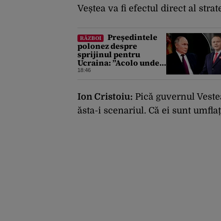
Veștea va fi efectul direct al stra
Președintele
RĂZBOI
polonez despre
sprijinul pentru
Ucraina: ”Acolo unde
este bătut un moscal,
18:46
Polonia ajută”
Ion Cristoiu:
P
ică guvernul Veste
ăsta-i scenariul.
Că ei sunt umfla