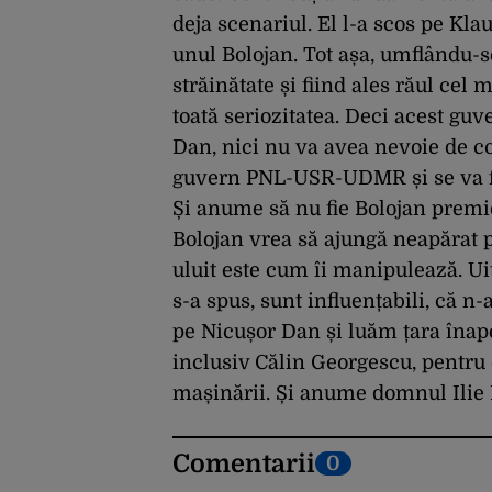
deja scenariul.
El l-a scos pe Kla
unul Bolojan.
Tot așa, umflându-s
străinătate și fiind ales răul cel
toată seriozitatea.
Deci acest guv
Dan, nici nu va avea nevoie de con
guvern PNL-USR-UDMR și se va fac
Și anume să nu fie Bolojan premi
Bolojan vrea să ajungă neapărat p
uluit este
cum îi manipulează. Uit
s-a spus, sunt influențabili, că n-
pe Nicușor Dan și luăm țara înapo
inclusiv Călin Georgescu, pentru 
mașinării.
Și anume domnul Ilie 
Comentarii
0