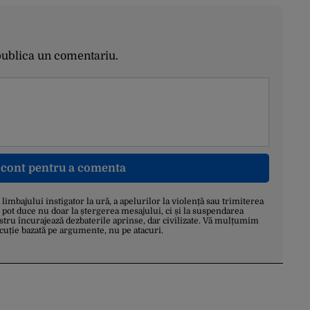
publica un comentariu.
n cont pentru a comenta
a limbajului instigator la ură, a apelurilor la violență sau trimiterea
 pot duce nu doar la ștergerea mesajului, ci și la suspendarea
stru încurajează dezbaterile aprinse, dar civilizate. Vă mulțumim
scuție bazată pe argumente, nu pe atacuri.