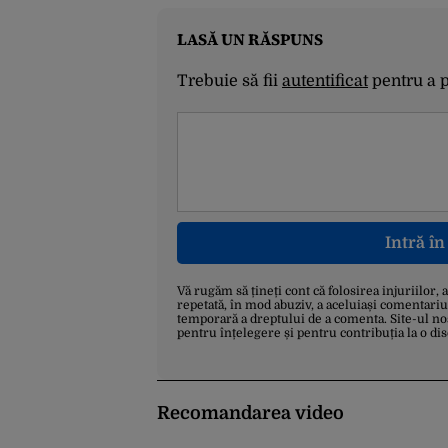
LASĂ UN RĂSPUNS
Trebuie să fii
autentificat
pentru a 
Intră î
Vă rugăm să țineți cont că folosirea injuriilor, 
repetată, în mod abuziv, a aceluiași comentariu
temporară a dreptului de a comenta. Site-ul no
pentru înțelegere și pentru contribuția la o di
Recomandarea video