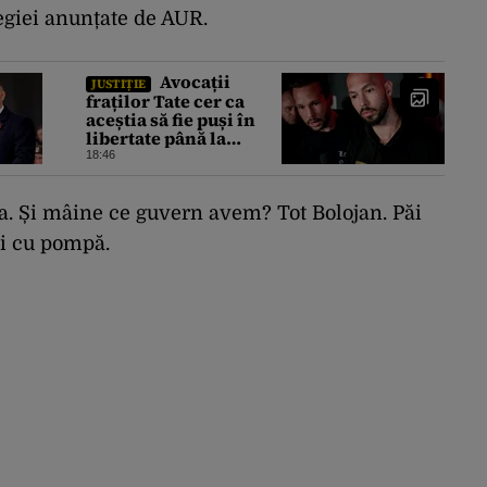
tegiei anunțate de AUR.
Avocații
JUSTIȚIE
fraților Tate cer ca
aceștia să fie puși în
libertate până la
extrădare. Cum este
18:46
motivată solicitarea
înaintată instanței
a.
Și mâine ce guvern avem?
T
ot Bolojan.
Păi
ți cu pompă.