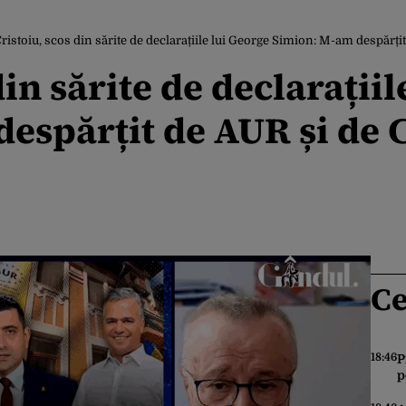
ristoiu, scos din sărite de declarațiile lui George Simion: M-am despărț
din sărite de declarații
espărțit de AUR și de 
Ce
18:46
P
p
u