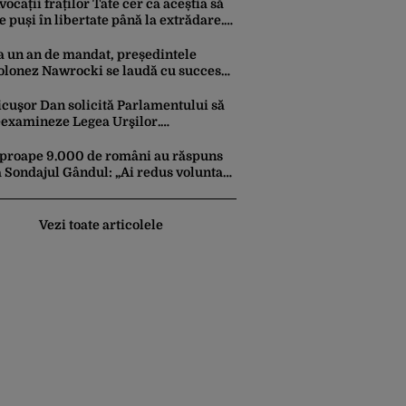
vocații fraților Tate cer ca aceștia să
ie puși în libertate până la extrădare.
um este motivată solicitarea înaintată
nstanței
a un an de mandat, președintele
olonez Nawrocki se laudă cu succesul
ău diplomatic în fața lui Trump:
tabilirea unei prezențe americane
icuşor Dan solicită Parlamentului să
ermanente
eexamineze Legea Urşilor.
eședintele cere reguli mai stricte și
onitorizare în timp real
proape 9.000 de români au răspuns
a Sondajul Gândul: „Ai redus voluntar
onsumul de curent electric, în
ontextul crizei energetice?”
ezultatul a fost o surpriză
Vezi toate articolele