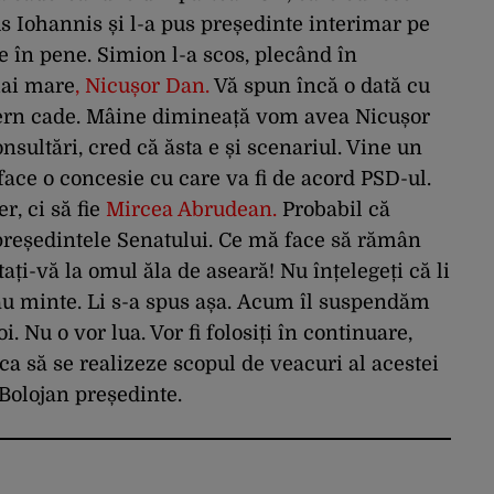
us Iohannis și l-a pus președinte interimar pe
e în pene. Simion l-a scos, plecând în
 mai mare
, Nicușor Dan
.
V
ă spun încă o dată cu
ern cade.
Mâine dimineață vom avea Nicușor
sultări, cred că ăsta e și scenariul.
V
ine un
e o concesie cu care va fi de acord PSD-ul.
er,
ci să fie
Mircea Abrudean
.
Probabil că
reședintele Senatului.
Ce
mă face să rămân
ați-vă la omul ăla de aseară!
Nu înțelegeți că li
au minte.
Li s-a spus așa.
Acum îl suspendăm
i.
Nu o vor lua.
Vor fi folosiți în continuare,
ca să se realizeze scopul de veacuri al acestei
Bolojan președinte.