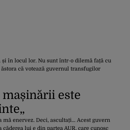
și în locul lor.
Nu sunt într-o dilemă față cu
 ăstora că votează guvernul transfugilor
 mașinării este
inte„
a mă enervez.
Deci, ascultați…
Acest guvern
a căderea lui e din partea AUR, care cunosc