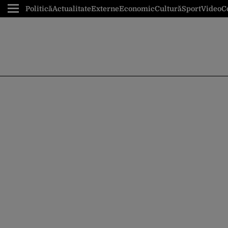
Politică
Actualitate
Externe
Economic
Cultură
Sport
Video
C