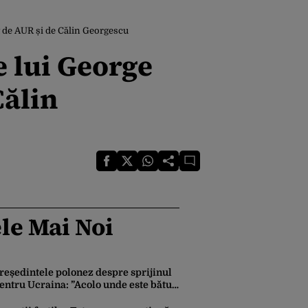
it de AUR și de Călin Georgescu
le lui George
Călin
le Mai Noi
reședintele polonez despre sprijinul
entru Ucraina: ”Acolo unde este bătut
n moscal, Polonia ajută”