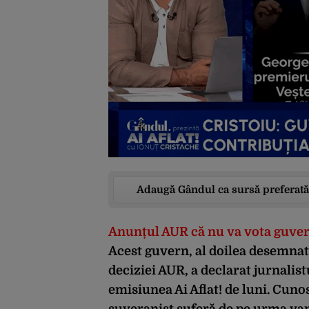
Adaugă Gândul ca sursă preferată
Anunțul AUR că nu va vota guvern
Acest guvern, al doilea desemnat 
deciziei AUR, a declarat jurnalist
emisiunea Ai Aflat! de luni. Cuno
suveranist suferă de pe urma van