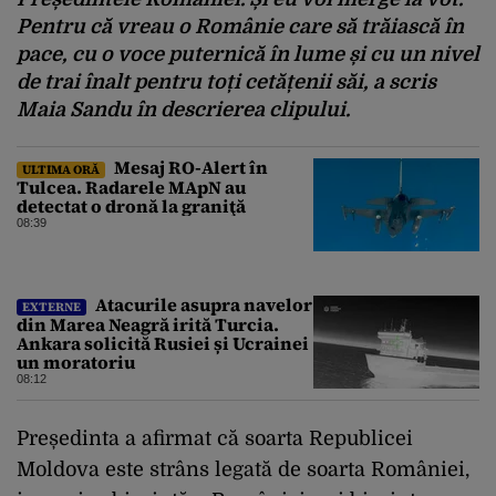
Pentru că vreau o Românie care să trăiască în
pace, cu o voce puternică în lume și cu un nivel
de trai înalt pentru toți cetățenii săi, a scris
Maia Sandu în descrierea clipului.
Mesaj RO-Alert în
ULTIMA ORĂ
Tulcea. Radarele MApN au
detectat o dronă la graniţă
08:39
Atacurile asupra navelor
EXTERNE
din Marea Neagră irită Turcia.
Ankara solicită Rusiei și Ucrainei
un moratoriu
08:12
Președinta a afirmat că soarta Republicei
Moldova este strâns legată de soarta României,