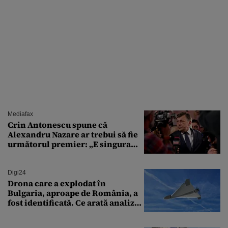
Mediafax
Crin Antonescu spune că
Alexandru Nazare ar trebui să fie
următorul premier: „E singura
soluție”
Digi24
Drona care a explodat în
Bulgaria, aproape de România, a
fost identificată. Ce arată analiza
preliminară a epavei