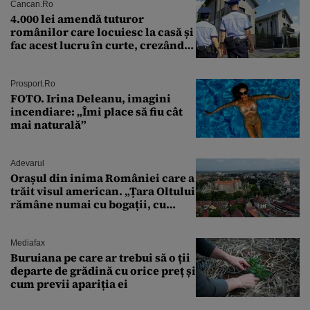
Cancan.ro
4.000 lei amendă tuturor
românilor care locuiesc la casă și
fac acest lucru în curte, crezând
că nu îi vede nimeni
Prosport.ro
FOTO. Irina Deleanu, imagini
incendiare: „Îmi place să fiu cât
mai naturală”
Adevarul
Orașul din inima României care a
trăit visul american. „Țara Oltului
rămâne numai cu bogații, cu
babele, cu moșnegii și cu
sărăntocii”
Mediafax
Buruiana pe care ar trebui să o ții
departe de grădină cu orice preț și
cum previi apariția ei