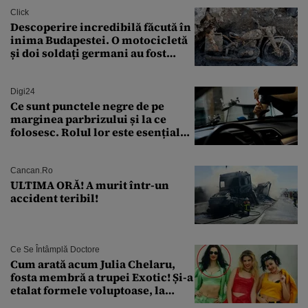
Click
Descoperire incredibilă făcută în
inima Budapestei. O motocicletă
și doi soldați germani au fost
găsiți în Dunăre
Digi24
Ce sunt punctele negre de pe
marginea parbrizului și la ce
folosesc. Rolul lor este esențial
pentru siguranța mașinii
Cancan.ro
ULTIMA ORĂ! A murit într-un
accident teribil!
Ce Se Întâmplă Doctore
Cum arată acum Julia Chelaru,
fosta membră a trupei Exotic! Și-a
etalat formele voluptoase, la
aproape 50 de ani