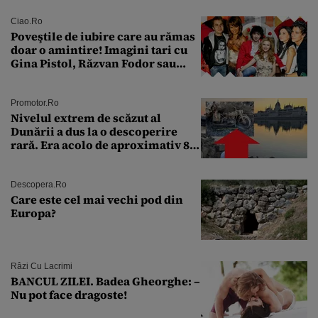
Ciao.ro
Poveştile de iubire care au rămas
doar o amintire! Imagini tari cu
Gina Pistol, Răzvan Fodor sau
Andra Măruţă şi foştii parteneri
Promotor.ro
Nivelul extrem de scăzut al
Dunării a dus la o descoperire
rară. Era acolo de aproximativ 80
de ani
Descopera.ro
Care este cel mai vechi pod din
Europa?
Râzi Cu Lacrimi
BANCUL ZILEI. Badea Gheorghe: –
Nu pot face dragoste!