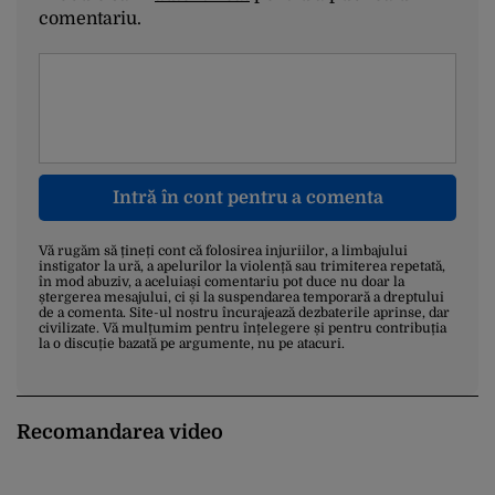
comentariu.
Intră în cont pentru a comenta
Vă rugăm să țineți cont că folosirea injuriilor, a limbajului
instigator la ură, a apelurilor la violență sau trimiterea repetată,
în mod abuziv, a aceluiași comentariu pot duce nu doar la
ștergerea mesajului, ci și la suspendarea temporară a dreptului
de a comenta. Site-ul nostru încurajează dezbaterile aprinse, dar
civilizate. Vă mulțumim pentru înțelegere și pentru contribuția
la o discuție bazată pe argumente, nu pe atacuri.
Recomandarea video