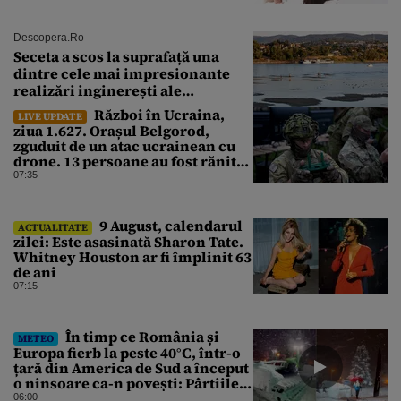
Descopera.ro
Seceta a scos la suprafață una
dintre cele mai impresionante
realizări inginerești ale
Imperiului Roman
Război în Ucraina,
LIVE UPDATE
ziua 1.627. Orașul Belgorod,
zguduit de un atac ucrainean cu
drone. 13 persoane au fost rănite
și mai multe clădiri, incendiate
07:35
9 August, calendarul
ACTUALITATE
zilei: Este asasinată Sharon Tate.
Whitney Houston ar fi împlinit 63
de ani
07:15
În timp ce România și
METEO
Europa fierb la peste 40°C, într-o
țară din America de Sud a început
o ninsoare ca-n povești: Pârtiile
s-au umplut de schiori
06:00