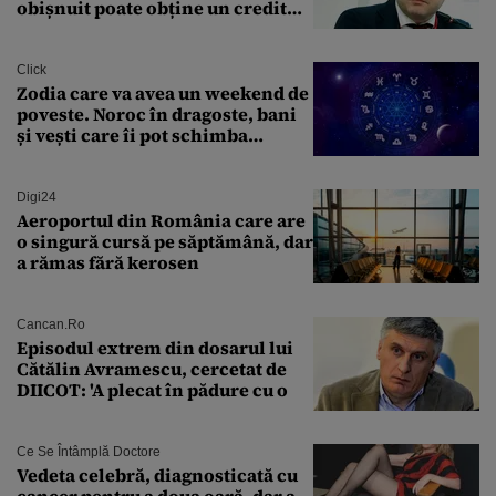
obișnuit poate obține un credit
ipotecar
Click
Zodia care va avea un weekend de
poveste. Noroc în dragoste, bani
și vești care îi pot schimba
viitorul
Digi24
Aeroportul din România care are
o singură cursă pe săptămână, dar
a rămas fără kerosen
Cancan.ro
Episodul extrem din dosarul lui
Cătălin Avramescu, cercetat de
DIICOT: 'A plecat în pădure cu o
Ce Se Întâmplă Doctore
Vedeta celebră, diagnosticată cu