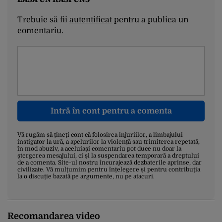
Trebuie să fii
autentificat
pentru a publica un
comentariu.
Intră în cont pentru a comenta
Vă rugăm să țineți cont că folosirea injuriilor, a limbajului
instigator la ură, a apelurilor la violență sau trimiterea repetată,
în mod abuziv, a aceluiași comentariu pot duce nu doar la
ștergerea mesajului, ci și la suspendarea temporară a dreptului
de a comenta. Site-ul nostru încurajează dezbaterile aprinse, dar
civilizate. Vă mulțumim pentru înțelegere și pentru contribuția
la o discuție bazată pe argumente, nu pe atacuri.
Recomandarea video