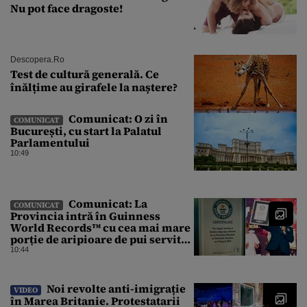
Nu pot face dragoste!
Descopera.ro
Test de cultură generală. Ce
înălțime au girafele la naștere?
Comunicat: O zi în
COMUNICAT
București, cu start la Palatul
Parlamentului
10:49
Comunicat: La
COMUNICAT
Provincia intră în Guinness
World Records™ cu cea mai mare
porție de aripioare de pui servită
la un eveniment
10:44
Noi revolte anti-imigrație
VIDEO
în Marea Britanie. Protestatarii