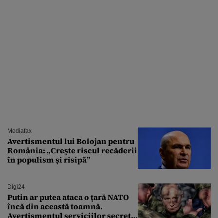
Mediafax
Avertismentul lui Bolojan pentru
România: „Crește riscul recăderii
în populism și risipă”
Digi24
Putin ar putea ataca o țară NATO
încă din această toamnă.
Avertismentul serviciilor secrete