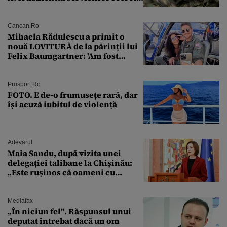
americane
Cancan.ro
Mihaela Rădulescu a primit o
nouă LOVITURĂ de la părinții lui
Felix Baumgartner: 'Am fost
ȘTEARSĂ complet din
Prosport.ro
FOTO. E de-o frumusețe rară, dar
își acuză iubitul de violență
Adevarul
Maia Sandu, după vizita unei
delegației talibane la Chișinău:
„Este rușinos că oameni cu
funcții înalte nu se
documentează”
Mediafax
„În niciun fel”. Răspunsul unui
deputat întrebat dacă un om