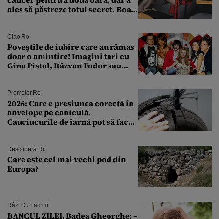
cancer pentru a doua oară, dar a
ales să păstreze totul secret. Boala
a fost descoperită la un control de
rutină
Ciao.ro
Poveştile de iubire care au rămas
doar o amintire! Imagini tari cu
Gina Pistol, Răzvan Fodor sau
Andra Măruţă şi foştii parteneri
Promotor.ro
2026: Care e presiunea corectă în
anvelope pe caniculă.
Cauciucurile de iarnă pot să facă
explozie la peste 40°C?
Descopera.ro
Care este cel mai vechi pod din
Europa?
Râzi Cu Lacrimi
BANCUL ZILEI. Badea Gheorghe: –