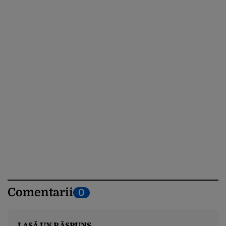
Comentarii
0
LASĂ UN RĂSPUNS