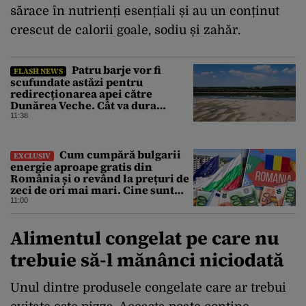
sărace în nutrienți esențiali și au un conținut
crescut de calorii goale, sodiu și zahăr.
Patru barje vor fi
FLASH NEWS
scufundate astăzi pentru
redirecționarea apei către
Dunărea Veche. Cât va dura
operațiunea
11:38
Cum cumpără bulgarii
EXCLUSIV
energie aproape gratis din
România și o revând la prețuri de
zeci de ori mai mari. Cine sunt
noii „băieți deștepți” din energie
11:00
de la sud de Dunăre
Alimentul congelat pe care nu
trebuie să-l mănânci niciodată
Unul dintre produsele congelate care ar trebui