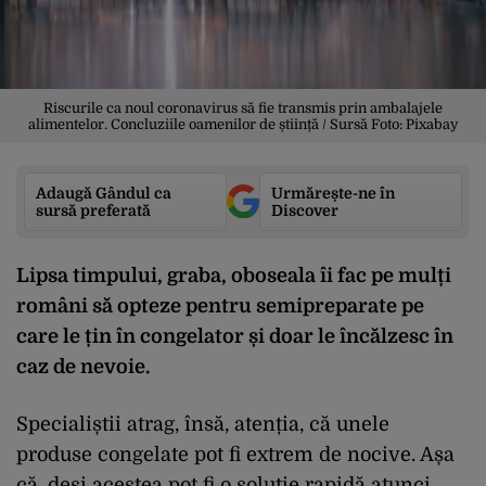
Riscurile ca noul coronavirus să fie transmis prin ambalajele
alimentelor. Concluziile oamenilor de știință / Sursă Foto: Pixabay
Adaugă Gândul ca
Urmărește-ne în
sursă preferată
Discover
Lipsa timpului, graba, oboseala îi fac pe mulți
români să opteze pentru semipreparate pe
care le țin în congelator și doar le încălzesc în
caz de nevoie.
Specialiștii atrag, însă, atenția, că unele
produse congelate pot fi extrem de nocive. Așa
că, deși acestea pot fi o soluție rapidă atunci