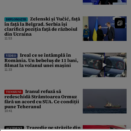
Zelenski și Vučić, față
DIPLOMAȚIE
în față la Belgrad. Serbia își
clarifică poziția față de războiul
din Ucraina
11:53
Ireal ce se întâmplă în
VIDEO
România. Un bebeluș de 11 luni,
filmat la volanul unei mașini
11:33
Iranul refuză să
TENSIUNI
redeschidă Strâmtoarea Ormuz
fără un acord cu SUA. Ce condiții
pune Teheranul
10:41
Tragedie pe străzile din
ACCIDENT