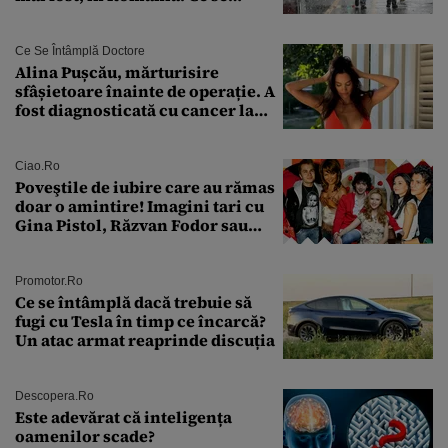
întâmplă în septembrie,
octombrie și noiembrie 2026, în
București. Pe ce dată ninge
Ce Se Întâmplă Doctore
Alina Pușcău, mărturisire
sfâșietoare înainte de operație. A
fost diagnosticată cu cancer la
sân în metastază: „Este singurul
tratament care o să mă ajute să
îmi salvez viața”
Ciao.ro
Poveştile de iubire care au rămas
doar o amintire! Imagini tari cu
Gina Pistol, Răzvan Fodor sau
Andra Măruţă şi foştii parteneri
Promotor.ro
Ce se întâmplă dacă trebuie să
fugi cu Tesla în timp ce încarcă?
Un atac armat reaprinde discuția
Descopera.ro
Este adevărat că inteligența
oamenilor scade?