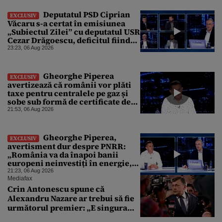
Deputatul PSD Ciprian
EXCLUSIV
Văcaru s-a certat în emisiunea
„Subiectul Zilei” cu deputatul USR
Cezar Drăgoescu, deficitul fiind
motivul scandalului
23:23, 06 Aug 2026
Gheorghe Piperea
EXCLUSIV
avertizează că românii vor plăti
taxe pentru centralele pe gaz și
sobe sub formă de certificate de
CO2
21:53, 06 Aug 2026
Gheorghe Piperea,
EXCLUSIV
avertisment dur despre PNRR:
„România va da înapoi banii
europeni neinvestiți în energie,
chiar dacă a închis centralele pe
21:23, 06 Aug 2026
cărbune”
Mediafax
Crin Antonescu spune că
Alexandru Nazare ar trebui să fie
următorul premier: „E singura
soluție”