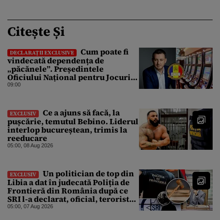
Citește Și
Cum poate fi
DECLARAȚII EXCLUSIVE
vindecată dependența de
„păcănele”. Președintele
Oficiului Național pentru Jocuri
de Noroc propune o ordonanță de
09:00
urgență istorică și explică
procedura de autoexcludere
unică
Ce a ajuns să facă, la
EXCLUSIV
pușcărie, temutul Bebino. Liderul
interlop bucureștean, trimis la
reeducare
05:00, 08 Aug 2026
Un politician de top din
EXCLUSIV
Libia a dat în judecată Poliția de
Frontieră din România după ce
SRI l-a declarat, oficial, terorist
ISIS
05:00, 07 Aug 2026