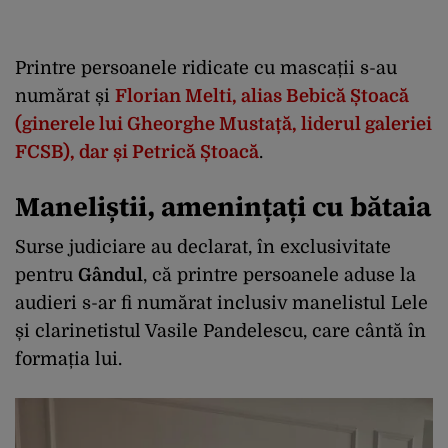
Printre persoanele ridicate cu mascații s-au
numărat și
Florian Melti, alias Bebică Ștoacă
(ginerele lui Gheorghe Mustață, liderul galeriei
FCSB), dar și Petrică Ștoacă
.
Maneliștii, amenințați cu bătaia
Surse judiciare au declarat, în exclusivitate
pentru
Gândul
, că printre persoanele aduse la
audieri s-ar fi numărat inclusiv manelistul Lele
și clarinetistul Vasile Pandelescu, care cântă în
formația lui.