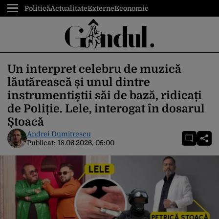
Politică
Actualitate
Externe
Economic
Un interpret celebru de muzică
lăutărească și unul dintre
instrumentiștii săi de bază, ridicați
de Poliție. Lele, interogat în dosarul
Ștoacă
Andrei Dumitrescu
Publicat:
18.06.2026, 05:00