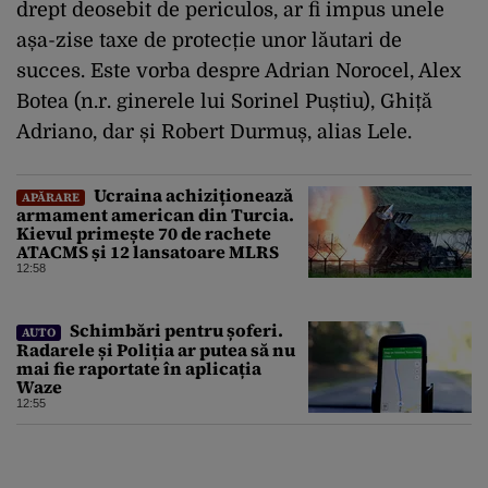
drept deosebit de periculos, ar fi impus unele
așa-zise taxe de protecție unor lăutari de
succes. Este vorba despre Adrian Norocel, Alex
Botea (n.r. ginerele lui Sorinel Puștiu), Ghiță
Adriano, dar și Robert Durmuș, alias Lele.
Ucraina achiziționează
APĂRARE
armament american din Turcia.
Kievul primește 70 de rachete
ATACMS și 12 lansatoare MLRS
12:58
Schimbări pentru șoferi.
AUTO
Radarele și Poliția ar putea să nu
mai fie raportate în aplicația
Waze
12:55