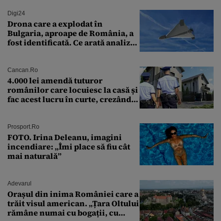
Digi24
Drona care a explodat în
Bulgaria, aproape de România, a
fost identificată. Ce arată analiza
preliminară a epavei
Cancan.ro
4.000 lei amendă tuturor
românilor care locuiesc la casă și
fac acest lucru în curte, crezând
că nu îi vede nimeni
Prosport.ro
FOTO. Irina Deleanu, imagini
incendiare: „Îmi place să fiu cât
mai naturală”
Adevarul
Orașul din inima României care a
trăit visul american. „Țara Oltului
rămâne numai cu bogații, cu