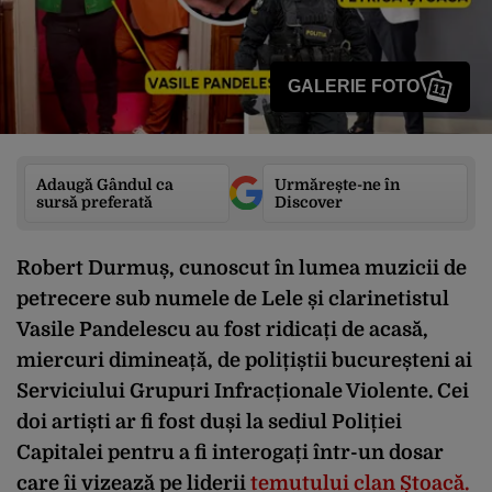
GALERIE FOTO
11
Adaugă Gândul ca
Urmărește-ne în
sursă preferată
Discover
Robert Durmuș, cunoscut în lumea muzicii de
petrecere sub numele de Lele și clarinetistul
Vasile Pandelescu au fost ridicați de acasă,
miercuri dimineață, de polițiștii bucureșteni ai
Serviciului Grupuri Infracționale Violente. Cei
doi artiști ar fi fost duși la sediul Poliției
Capitalei pentru a fi interogați într-un dosar
care îi vizează pe liderii
temutului clan Ștoacă.