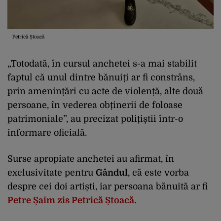
Petrică Ștoacă
„Totodată, în cursul anchetei s-a mai stabilit
faptul că unul dintre bănuiți ar fi constrâns,
prin amenințări cu acte de violență, alte două
persoane, în vederea obținerii de foloase
patrimoniale”, au precizat polițiștii într-o
informare oficială.
Surse apropiate anchetei au afirmat, în
exclusivitate pentru
Gândul
, că este vorba
despre cei doi artiști, iar persoana bănuită ar fi
Pet
re Șaim zis Petrică Ștoacă
.