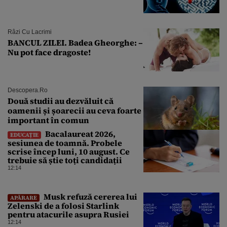
Râzi Cu Lacrimi
BANCUL ZILEI. Badea Gheorghe: –
Nu pot face dragoste!
Descopera.ro
Două studii au dezvăluit că
oamenii și șoarecii au ceva foarte
important în comun
Bacalaureat 2026,
EDUCAȚIE
sesiunea de toamnă. Probele
scrise încep luni, 10 august. Ce
trebuie să știe toți candidații
12:14
Musk refuză cererea lui
APĂRARE
Zelenski de a folosi Starlink
pentru atacurile asupra Rusiei
12:14