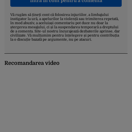
Intră în cont pentru a comenta
Vă rugăm să țineți cont că folosirea injuriilor, a limbajului
instigator la ură, a apelurilor la violență sau trimiterea repetată,
în mod abuziv, a aceluiași comentariu pot duce nu doar la
ștergerea mesajului, ci și la suspendarea temporară a dreptului
de a comenta. Site-ul nostru încurajează dezbaterile aprinse, dar
civilizate. Vă mulțumim pentru înțelegere și pentru contribuția
la o discuție bazată pe argumente, nu pe atacuri.
Recomandarea video