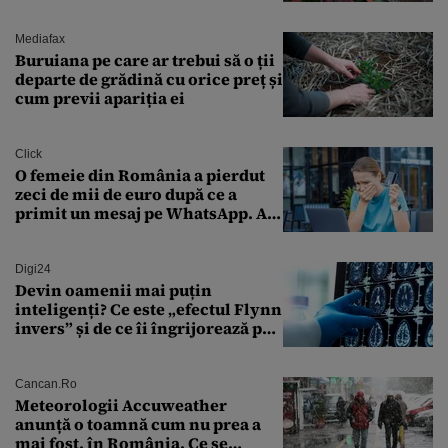
babele, cu moșnegii și cu
sărăntocii”
Mediafax
Buruiana pe care ar trebui să o ții
departe de grădină cu orice preț și
cum previi apariția ei
Click
O femeie din România a pierdut
zeci de mii de euro după ce a
primit un mesaj pe WhatsApp. A
crezut că va moșteni 175.000 de
euro din Franța
Digi24
Devin oamenii mai puțin
inteligenți? Ce este „efectul Flynn
invers” și de ce îi îngrijorează pe
cercetători
Cancan.ro
Meteorologii Accuweather
anunță o toamnă cum nu prea a
mai fost, în România. Ce se