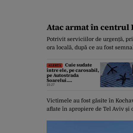
Atac armat în centrul 
Potrivit serviciilor de urgență, pr
ora locală, după ce au fost semnal
Cuie sudate
ALERTĂ
între ele, pe carosabil,
pe Autostrada
Soarelui.
Avertismentul
15:27
transmis de Compania
de Drumuri pentru cei
care tranzitează A2
Victimele au fost găsite în Kochav
aflate în apropiere de Tel Aviv și