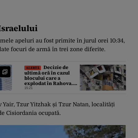
Israelului
imele apeluri au fost primite în jurul orei 10:34,
ate focuri de armă în trei zone diferite.
Decizie de
ALERTĂ
ultimă oră în cazul
blocului care a
explodat în Rahova.
Toate apartamentele
15:21
din zonă vor avea
senzori seismici
 Yair, Tzur Yitzhak și Tzur Natan, localități
 de Cisiordania ocupată.