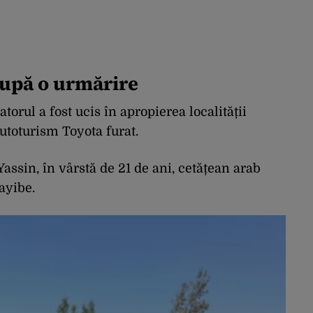
după o urmărire
torul a fost ucis în apropierea localității
autoturism Toyota furat.
Yassin, în vârstă de 21 de ani, cetățean arab
Tayibe.