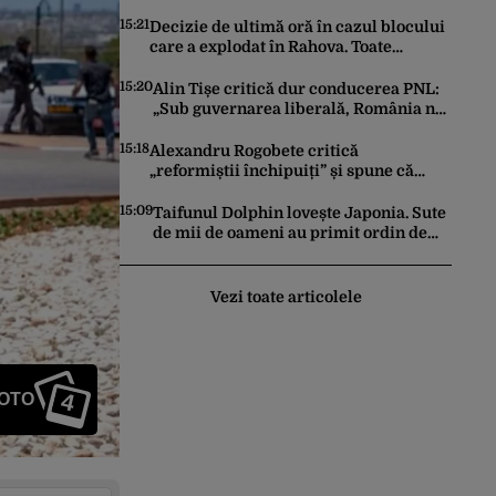
transmis de Compania de Drumuri
pentru cei care tranzitează A2
15:21
Decizie de ultimă oră în cazul blocului
care a explodat în Rahova. Toate
apartamentele din zonă vor avea
senzori seismici
15:20
Alin Tișe critică dur conducerea PNL:
„Sub guvernarea liberală, România nu
mai este o țară pentru investitori”
15:18
Alexandru Rogobete critică
„reformiștii închipuiți” și spune că
România are nevoie de echilibru și
competență
15:09
Taifunul Dolphin lovește Japonia. Sute
de mii de oameni au primit ordin de
evacuare, iar peste 500 de zboruri au
fost anulate
Vezi toate articolele
4
FOTO