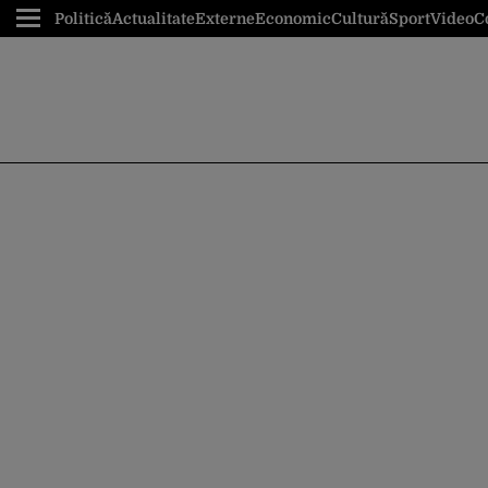
Politică
Actualitate
Externe
Economic
Cultură
Sport
Video
C