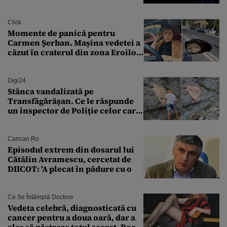
Transilvania le acordă o
finanțare uriașă
Click
Momente de panică pentru
Carmen Șerban. Mașina vedetei a
căzut în craterul din zona Eroilor:
„M-am speriat foarte tare”
Digi24
Stânca vandalizată pe
Transfăgărășan. Ce le răspunde
un inspector de Poliție celor care
întreabă: „Dar ce a făcut?”
Cancan.ro
Episodul extrem din dosarul lui
Cătălin Avramescu, cercetat de
DIICOT: 'A plecat în pădure cu o
Ce Se Întâmplă Doctore
Vedeta celebră, diagnosticată cu
cancer pentru a doua oară, dar a