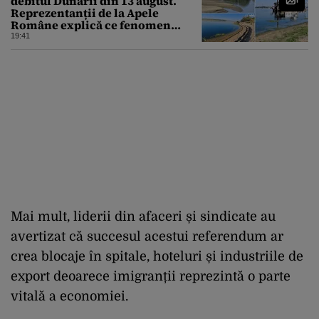
debitul Dunării din 13 august.
Reprezentanții de la Apele
Române explică ce fenomen
urmează
19:41
Mai mult, liderii din afaceri și sindicate au
avertizat că succesul acestui referendum ar
crea blocaje în spitale, hoteluri și industriile de
export deoarece imigranții reprezintă o parte
vitală a economiei.