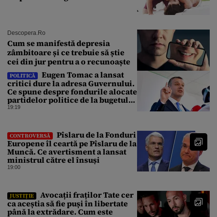
Descopera.ro
Cum se manifestă depresia
zâmbitoare și ce trebuie să știe
cei din jur pentru a o recunoaște
Eugen Tomac a lansat
POLITICĂ
critici dure la adresa Guvernului.
Ce spune despre fondurile alocate
partidelor politice de la bugetul
de stat
19:19
Pîslaru de la Fonduri
CONTROVERSĂ
Europene îl ceartă pe Pîslaru de la
Muncă. Ce avertisment a lansat
ministrul către el însuși
19:00
Avocații fraților Tate cer
JUSTIȚIE
ca aceștia să fie puși în libertate
până la extrădare. Cum este