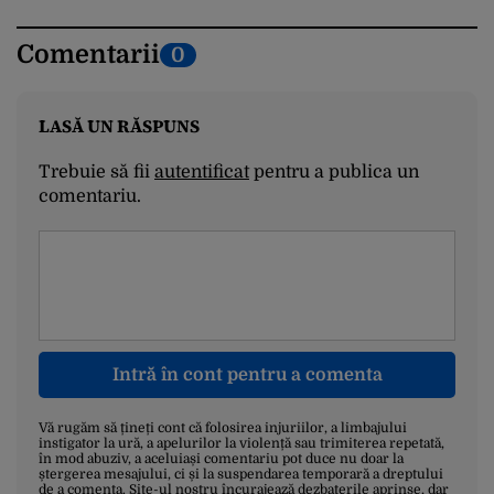
Comentarii
0
LASĂ UN RĂSPUNS
Trebuie să fii
autentificat
pentru a publica un
comentariu.
Intră în cont pentru a comenta
Vă rugăm să țineți cont că folosirea injuriilor, a limbajului
instigator la ură, a apelurilor la violență sau trimiterea repetată,
în mod abuziv, a aceluiași comentariu pot duce nu doar la
ștergerea mesajului, ci și la suspendarea temporară a dreptului
de a comenta. Site-ul nostru încurajează dezbaterile aprinse, dar