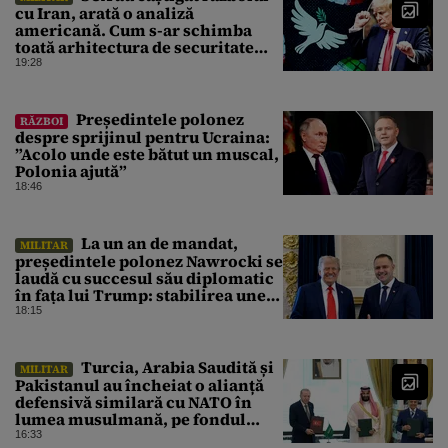
cu Iran, arată o analiză
americană. Cum s-ar schimba
toată arhitectura de securitate
din Orientul Mijlociu
19:28
Președintele polonez
RĂZBOI
despre sprijinul pentru Ucraina:
”Acolo unde este bătut un muscal,
Polonia ajută”
18:46
La un an de mandat,
MILITAR
președintele polonez Nawrocki se
laudă cu succesul său diplomatic
în fața lui Trump: stabilirea unei
prezențe americane permanente
18:15
Turcia, Arabia Saudită și
MILITAR
Pakistanul au încheiat o alianță
defensivă similară cu NATO în
lumea musulmană, pe fondul
conflictelor din Orientul Mijlociu
16:33