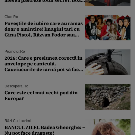
ales să păstreze totul secret. Boala
a fost descoperită la un control de
rutină
Ciao.ro
Poveştile de iubire care au rămas
doar o amintire! Imagini tari cu
Gina Pistol, Răzvan Fodor sau
Andra Măruţă şi foştii parteneri
Promotor.ro
2026: Care e presiunea corectă în
anvelope pe caniculă.
Cauciucurile de iarnă pot să facă
explozie la peste 40°C?
Descopera.ro
Care este cel mai vechi pod din
Europa?
Râzi Cu Lacrimi
BANCUL ZILEI. Badea Gheorghe: –
Nu pot face dragoste!