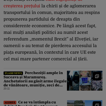
creșterea prețului
la chirii și de aglomerarea
transportului în comun, majoritatea au respins
propunerea partidului de dreapta din
considerente economice. Pe lângă acest fapt,
mai mulți analiști politici au numit acest
referendum „momentul Brexit” al Elveției, iar
oamenii s-au temut de pierderea accesului la
piața europeană, în contextul în care UE este
cel mai mare partener comercial al țării.
Percheziții ample în
FLASH NEWS
Suceava și Maramureș.
Anchetatorii au găsit arme ilegale
de vânătoare, muniție, zeci de
trofee de vânat și materiale
20:11
pirotehnice
Ce se va întâmpla cu
ALERTĂ