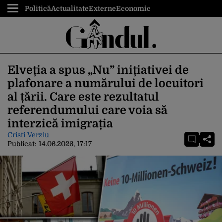
Politică
Actualitate
Externe
Economic
Elveția a spus „Nu” inițiativei de
plafonare a numărului de locuitori
al țării. Care este rezultatul
referendumului care voia să
interzică imigrația
Cristi Verziu
Publicat:
14.06.2026, 17:17