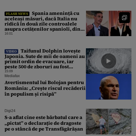
Spania amenință cu
FLASH NEWS
aceleași măsuri, dacă Italia nu
ridică în două zile controalele
asupra cetățenilor spanioli, din
cauza crizei migrației
16:01
Taifunul Dolphin lovește
VIDEO
Japonia. Sute de mii de oameni au
primit ordin de evacuare, iar
peste 500 de zboruri au fost
anulate
15:09
Mediafax
Avertismentul lui Bolojan pentru
România: „Crește riscul recăderii
în populism și risipă”
Digi24
S-a aflat cine este bărbatul care a
„pictat” o declarație de dragoste
pe o stâncă de pe Transfăgărășan