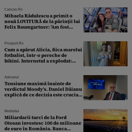
Cancan.ro
Mihaela Rădulescu a primit o
nouă LOVITURĂ de la părinții lui
Felix Baumgartner: 'Am fost
ȘTEARSĂ complet din
Prosport.ro
Cum a apărut Alicia, fiica marelui
fotbalist, într-o pereche de
bikini. Internetul a explodat:
„Zeiță superbă!”
Adevarul
Tensiune maximă înainte de
verdictul Moody’s. Daniel Dăianu
explică de ce decizia este crucială
pentru economia României
Mediafax
Miliardarii turci de la Ford
Otosan investesc 100 de milioane
de euro în România. Banca