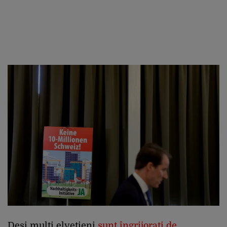
Deși mulți elvețieni
sunt îngrijorați de