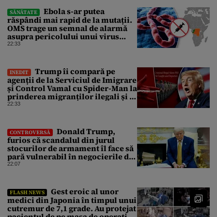
Ebola s-ar putea
SĂNĂTATE
răspândi mai rapid de la mutații.
OMS trage un semnal de alarmă
asupra pericolului unui virus
pentru care nu există vaccin
22:33
Trump îi compară pe
INEDIT
agenții de la Serviciul de Imigrare
și Control Vamal cu Spider-Man la
prinderea migranților ilegali și a
infractorilor
22:33
Donald Trump,
CONTROVERSĂ
furios că scandalul din jurul
stocurilor de armament îl face să
pară vulnerabil în negocierile de
pace cu Iranul
22:07
Gest eroic al unor
FLASH NEWS
medici din Japonia în timpul unui
cutremur de 7,1 grade. Au protejat
pacientul de pe masa de operație