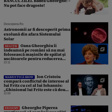
BANCUL ZILEI. Badea Gheorghe: –
Nu pot face dragoste!
Descopera.ro
Astronomii ar fi descoperit prima
exolună din afara Sistemului
Solar
Oana Gheorghiu îi
REACȚIE
îndeamnă pe români să nu mai
folosească mașinile de spălat și
uscătoarele pentru reducerea
consumului de energie
22:11
Ion Cristoiu
MARIUS TUCĂ SHOW
compară conflictul de interese al
lui Fritz cu cel al lui Iohannis:
„Ghinionul lui Fritz este că două
instanțe l-au declarat
22:00
incompatibil”
Gheorghe Piperea
EXCLUSIV