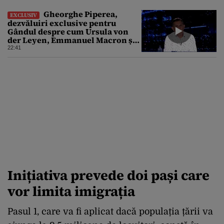
Gheorghe Piperea,
EXCLUSIV
dezvăluiri exclusive pentru
Gândul despre cum Ursula von
der Leyen, Emmanuel Macron și
Zelenski plănuiesc pe Signal să îl
22:41
pună „la respect” pe Trump
Inițiativa prevede doi pași care
vor limita imigrația
Pasul 1, care va fi aplicat dacă populația țării va