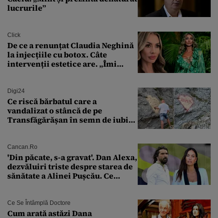
lucrurile”
Click
De ce a renunțat Claudia Neghină
la injecțiile cu botox. Câte
intervenții estetice are. „Îmi
îngheață fața”
Digi24
Ce riscă bărbatul care a
vandalizat o stâncă de pe
Transfăgărășan în semn de iubire
față de „Anna”
Cancan.ro
'Din păcate, s-a gravat'. Dan Alexa,
dezvăluiri triste despre starea de
sănătate a Alinei Pușcău. Ce
discuție au avut cu două zile în
urmă
Ce Se Întâmplă Doctore
Cum arată astăzi Dana