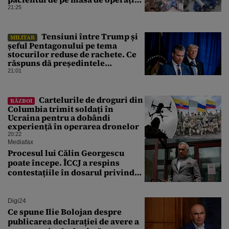
cu propriile corpuri
21:25
Tensiuni între Trump și
MILITAR
șeful Pentagonului pe tema
stocurilor reduse de rachete. Ce
răspuns dă președintele
american
21:01
Cartelurile de droguri din
RĂZBOI
Columbia trimit soldați în
Ucraina pentru a dobândi
experiență în operarea dronelor
20:22
Mediafax
Procesul lui Călin Georgescu
poate începe. ÎCCJ a respins
contestațiile în dosarul privind
lovitura de stat
Digi24
Ce spune Ilie Bolojan despre
publicarea declarației de avere a