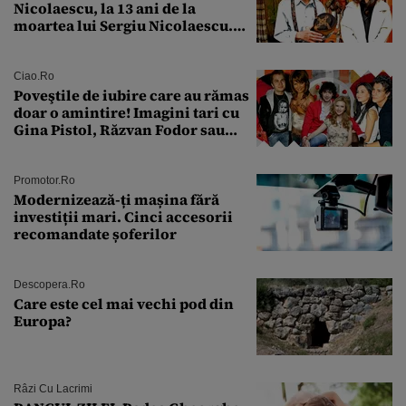
Nicolaescu, la 13 ani de la
moartea lui Sergiu Nicolaescu.
Transformarea care i-a surprins
pe toți
Ciao.ro
Poveştile de iubire care au rămas
doar o amintire! Imagini tari cu
Gina Pistol, Răzvan Fodor sau
Andra Măruţă şi foştii parteneri
Promotor.ro
Modernizează-ți mașina fără
investiții mari. Cinci accesorii
recomandate șoferilor
Descopera.ro
Care este cel mai vechi pod din
Europa?
Râzi Cu Lacrimi