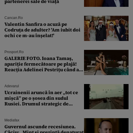
partenerei sale de viață
Cancan.ro
Valentin Sanfira o acuză pe
Codruța de adulter? 'Am iubit doi
ochi ce m-au înșelat!'
Prosport.ro
GALERIE FOTO. Ioana Tamaş,
apariție fermecătoare pe plajă!
Reacția Adelinei Pestrițu când a
văzut-o
Adevarul
Ucrainenii aruncă în aer „tot ce
mișcă” pe o șosea din sudul
Rusiei. Drumul strategic de
aprovizionare către Crimeea este
controlat complet
Mediafax
Guvernul ascunde recesiunea.
Câciu: „Mint și prezintă denaturat