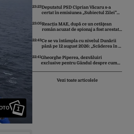
Artificială pentru a crea primele
virusuri sintetice la tratarea de E.coli
23:23
Deputatul PSD Ciprian Văcaru s-a
certat în emisiunea „Subiectul Zilei”
cu deputatul USR Cezar Drăgoescu,
deficitul fiind motivul scandalului
23:05
Reacția MAE, după ce un cetăţean
român acuzat de spionaj a fost arestat
în Germania. Complotase cu un
ucrainean ca să asasineze un
22:43
Ce se va întâmpla cu nivelul Dunării
producător de drone
până pe 12 august 2026: „Scăderea în 7
zile este de 10 centimetri”
22:41
Gheorghe Piperea, dezvăluiri
exclusive pentru Gândul despre cum
Ursula von der Leyen, Emmanuel
Macron și Zelenski plănuiesc pe Signal
să îl pună „la respect” pe Trump
Vezi toate articolele
1
FOTO