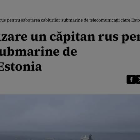
rus pentru sabotarea cablurilor submarine de telecomunicații către Est
zare un căpitan rus pe
submarine de
Estonia