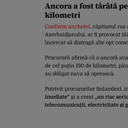
Ancora a fost târâtă p
kilometri
Conform anchetei
, căpitanul rus 
Azerbaidjanului, ar fi provocat tă
încercat să distrugă alte opt con
Procurorii afirmă că o ancoră avar
de cel puțin 130 de kilometri, pâ
au obligat nava să oprească.
Potrivit procurorilor finlandezi, 
imediate”
și a creat
„un risc seri
telecomunicații, electricitate și 