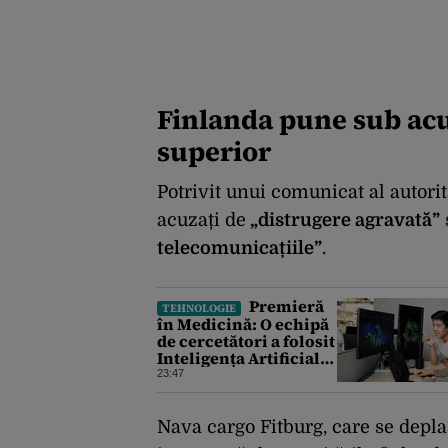
Finlanda pune sub acu
superior
Potrivit unui comunicat al autorit
acuzați de
„distrugere agravată”
telecomunicațiile”
.
Premieră
TEHNOLOGIE
în Medicină: O echipă
de cercetători a folosit
Inteligența Artificială
pentru a crea primele
23:47
virusuri sintetice la
tratarea de E.coli
Nava cargo Fitburg, care se depl