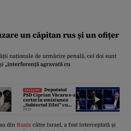
zare un căpitan rus și un
ofițer
ății naționale de urmărire penală, cei doi sunt
și
„interferență agravată cu
Deputatul
EXCLUSIV
PSD Ciprian Văcaru s-a
certat în emisiunea
„Subiectul Zilei” cu
deputatul USR Cezar
23:23
Drăgoescu, deficitul
fiind motivul
scandalului
asa din
Rusia
către Israel, a fost interceptată și