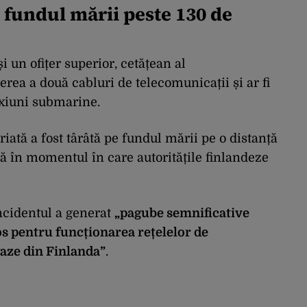
e fundul mării peste 130 de
și un ofițer superior, cetățean al
ierea a două cabluri de telecomunicații și ar fi
exiuni submarine.
iată a fost târâtă pe fundul mării pe o distanță
nă în momentul în care autoritățile finlandeze
incidentul a generat
„pagube semnificative
os pentru funcționarea rețelelor de
gaze din Finlanda”
.