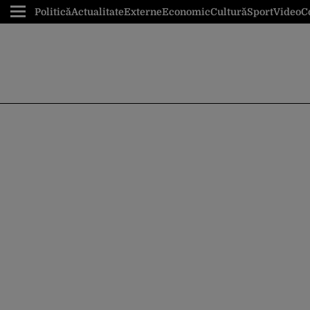
Politică
Actualitate
Externe
Economic
Cultură
Sport
Video
C