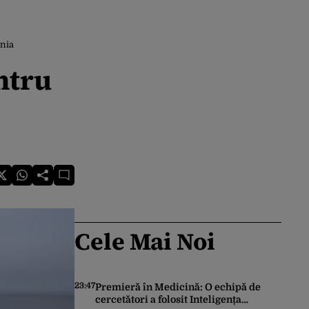
onia
ntru
Cele Mai Noi
23:47
Premieră în Medicină: O echipă de
cercetători a folosit Inteligența