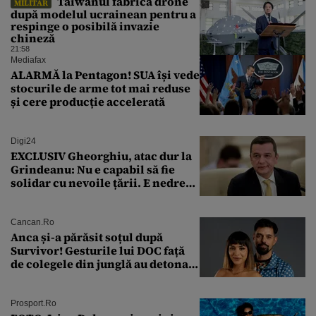
⁠Taiwanul fabrică drone
MILITAR
după modelul ucrainean pentru a
respinge o posibilă invazie
chineză
21:58
Mediafax
ALARMĂ la Pentagon! SUA își vede
stocurile de arme tot mai reduse
și cere producție accelerată
Digi24
EXCLUSIV Gheorghiu, atac dur la
Grindeanu: Nu e capabil să fie
solidar cu nevoile țării. E nedrept
ca PSD să primească guvernarea
Cancan.ro
Anca și-a părăsit soțul după
Survivor! Gesturile lui DOC față
de colegele din junglă au detonat
relația de acasă!
Prosport.ro