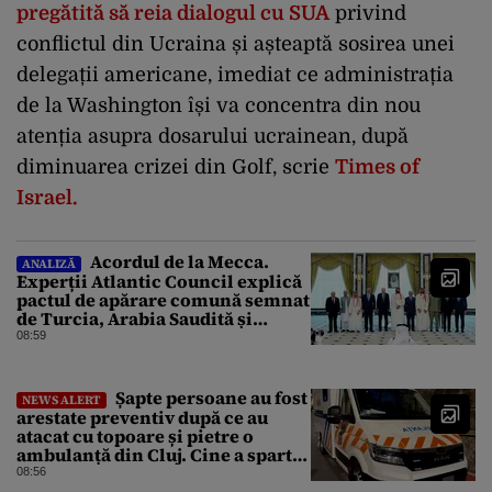
pregătită să reia dialogul cu SUA
privind
conflictul din Ucraina și așteaptă sosirea unei
delegații americane, imediat ce administrația
de la Washington își va concentra din nou
atenția asupra dosarului ucrainean, după
diminuarea crizei din Golf, scrie
Times of
Israel.
Acordul de la Mecca.
ANALIZĂ
Experții Atlantic Council explică
pactul de apărare comună semnat
de Turcia, Arabia Saudită și
Pakistan
08:59
Șapte persoane au fost
NEWS ALERT
arestate preventiv după ce au
atacat cu topoare și pietre o
ambulanță din Cluj. Cine a spart
parbrizul și l-a rănit pe șofer
08:56