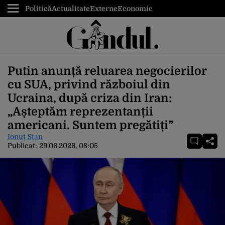
Politică
Actualitate
Externe
Economic
Putin anunță reluarea negocierilor
cu SUA, privind războiul din
Ucraina, după criza din Iran:
„Așteptăm reprezentanții
americani. Suntem pregătiți”
Ionuț Stan
Publicat:
29.06.2026, 08:05