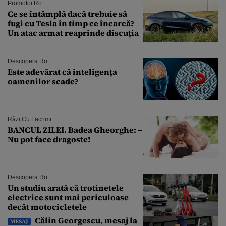
Promotor.ro
Ce se întâmplă dacă trebuie să
fugi cu Tesla în timp ce încarcă?
Un atac armat reaprinde discuția
Descopera.ro
Este adevărat că inteligența
oamenilor scade?
Râzi Cu Lacrimi
BANCUL ZILEI. Badea Gheorghe: –
Nu pot face dragoste!
Descopera.ro
Un studiu arată că trotinetele
electrice sunt mai periculoase
decât motocicletele
Călin Georgescu, mesaj la
MESAJ