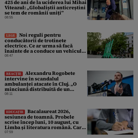
425 de ani de la uciderea lui Mihai
Viteazul: „Globaliștii anticreștini
se tem de românii uniți”
08:55
Noi reguli pentru
LEGE
conducătorii de trotinete
electrice. Ce ar urma să facă
înainte de a conduce un vehicul
pe drumurile publice
08:47
Alexandru Rogobete
REACȚIE
intervine în scandalul
ambulanței atacate în Cluj. „O
minciună distribuită de un
milion de ori rămâne o
08:11
minciună”
Bacalaureat 2026,
EDUCAȚIE
sesiunea de toamnă. Probele
scrise încep luni, 10 august, cu
Limba și literatura română. Care
sunt regulile promovării
07:59
examenului