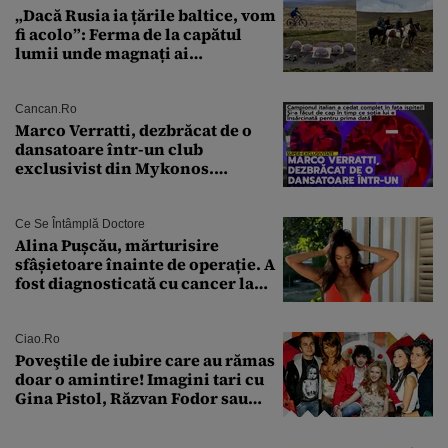
„Dacă Rusia ia țările baltice, vom
fi acolo”: Ferma de la capătul
lumii unde magnați ai
tehnologiei vor să
supraviețuiască apocalipsei
Cancan.ro
Marco Verratti, dezbrăcat de o
dansatoare într-un club
exclusivist din Mykonos.
Campionul italian a cedat
complet în fața ispitei!
Ce Se Întâmplă Doctore
Alina Pușcău, mărturisire
sfâșietoare înainte de operație. A
fost diagnosticată cu cancer la
sân în metastază: „Este singurul
tratament care o să mă ajute să
îmi salvez viața”
Ciao.ro
Poveştile de iubire care au rămas
doar o amintire! Imagini tari cu
Gina Pistol, Răzvan Fodor sau
Andra Măruţă şi foştii parteneri