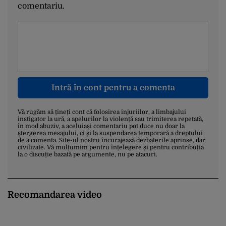
comentariu.
Intră în cont pentru a comenta
Vă rugăm să țineți cont că folosirea injuriilor, a limbajului
instigator la ură, a apelurilor la violență sau trimiterea repetată,
în mod abuziv, a aceluiași comentariu pot duce nu doar la
ștergerea mesajului, ci și la suspendarea temporară a dreptului
de a comenta. Site-ul nostru încurajează dezbaterile aprinse, dar
civilizate. Vă mulțumim pentru înțelegere și pentru contribuția
la o discuție bazată pe argumente, nu pe atacuri.
Recomandarea video