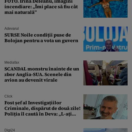
FOTO. Irina Deleanu, imagini
incendiare: „Îmi place să fiu cât
mai naturală”
Adevarul
SURSE Noile condiții puse de
Bolojan pentru a vota un guvern
Mediafax
SCANDAL monstru înainte de un
zbor Anglia-SUA. Scenele din
avion au devenit virale
Click
Fost șef al Investigațiilor
Criminale, dispărut de două zile!
Poliția îl caută în Deva: „L-ați
văzut?”
Digi24