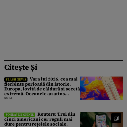
Citește Și
Vara lui 2026, cea mai
FLASH NEWS
fierbinte perioadă din istorie.
Europa, lovită de căldură și secetă
extremă. Oceanele au atins
temperaturi record
08:43
Reuters: Trei din
SONDAJ DE OPINIE
cinci americani cer reguli mai
dure pentru rețelele sociale.