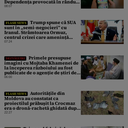
Dependența provocată în rândul
copiilor, principala îngrijorare
08:07
Trump spune că SUA
FLASH NEWS
sunt în „semi-negocieri” cu
Iranul. Strâmtoarea Ormuz,
centrul crizei care amenință
piața mondială a petrolului
07:24
Primele presupuse
DEZVĂLUIRI
imagini cu Mojtaba Khamenei de
la începerea războiului au fost
publicate de o agenție de știri de
stat din Iran
06:00
Autoritățile din
FLASH NEWS
Moldova au constatat ca
proiectilul prăbușit la Crocmaz
era o dronă-rachetă ghidată după
finalizarea primei investigații
22:27