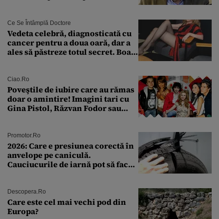
Ce Se Întâmplă Doctore
Vedeta celebră, diagnosticată cu
cancer pentru a doua oară, dar a
ales să păstreze totul secret. Boala
a fost descoperită la un control de
rutină
Ciao.ro
Poveştile de iubire care au rămas
doar o amintire! Imagini tari cu
Gina Pistol, Răzvan Fodor sau
Andra Măruţă şi foştii parteneri
Promotor.ro
2026: Care e presiunea corectă în
anvelope pe caniculă.
Cauciucurile de iarnă pot să facă
explozie la peste 40°C?
Descopera.ro
Care este cel mai vechi pod din
Europa?