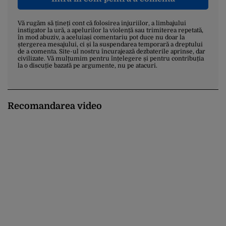
Vă rugăm să țineți cont că folosirea injuriilor, a limbajului
instigator la ură, a apelurilor la violență sau trimiterea repetată,
în mod abuziv, a aceluiași comentariu pot duce nu doar la
ștergerea mesajului, ci și la suspendarea temporară a dreptului
de a comenta. Site-ul nostru încurajează dezbaterile aprinse, dar
civilizate. Vă mulțumim pentru înțelegere și pentru contribuția
la o discuție bazată pe argumente, nu pe atacuri.
Recomandarea video