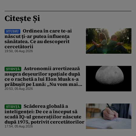
Citește Și
Ordinea în care te-ai
STUDIU
născut ți-ar putea influența
sănătatea. Ce au descoperit
cercetătorii
19:50, 06 Aug 2026
Astronomii avertizează
ȘTIINȚĂ
asupra deșeurilor spațiale după
ce o rachetă a lui Elon Musk s-a
prăbușit pe Lună: „Nu vom mai
putea efectua zboruri spațiale”
20:53, 05 Aug 2026
Scăderea globală a
ȘTIINȚĂ
inteligenței: De ce a început să
scadă IQ-ul generațiilor născute
după 1975, potrivit cercetătorilor
17:54, 05 Aug 2026