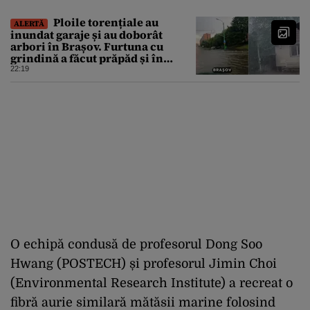
Ploile torențiale au
ALERTĂ
inundat garaje și au doborât
arbori în Brașov. Furtuna cu
grindină a făcut prăpăd și în
Bihor
22:19
O echipă condusă de profesorul Dong Soo
Hwang (POSTECH) și profesorul Jimin Choi
(Environmental Research Institute) a recreat o
fibră aurie similară mătăsii marine folosind