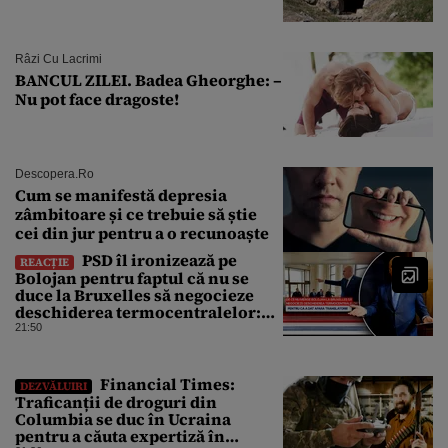
Râzi Cu Lacrimi
BANCUL ZILEI. Badea Gheorghe: –
Nu pot face dragoste!
Descopera.ro
Cum se manifestă depresia
zâmbitoare și ce trebuie să știe
cei din jur pentru a o recunoaște
PSD îl ironizează pe
REACȚIE
Bolojan pentru faptul că nu se
duce la Bruxelles să negocieze
deschiderea termocentralelor:
„Pentru că a dat afară
21:50
translatorii”
Financial Times:
DEZVĂLUIRI
Traficanții de droguri din
Columbia se duc în Ucraina
pentru a căuta expertiză în