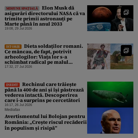
Elon Musk dă
MISIUNE SPAȚIALĂ
asigurări directorului NASA că va
trimite primii astronauți pe
Marte până în anul 2033
19:08, 29 Jul 2026
Dieta soldaților romani.
ISTORIE
Ce mâncau, de fapt, potrivit
arheologilor: Viața lor s-a
schimbat radical pe malul
Dunării
17:32, 27 Jul 2026
Rechinul care trăiește
INEDIT
până la 400 de ani și își păstrează
vederea intactă. Descoperirea
care i-a surprins pe cercetători
16:17, 26 Jul 2026
Mediafax
Avertismentul lui Bolojan pentru
România: „Crește riscul recăderii
în populism și risipă”