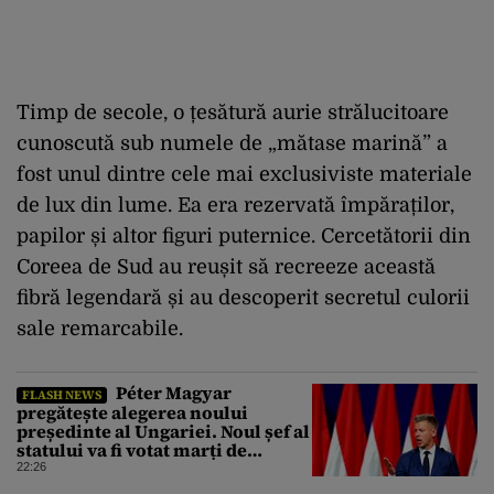
Timp de secole, o țesătură aurie strălucitoare
cunoscută sub numele de „mătase marină” a
fost unul dintre cele mai exclusiviste materiale
de lux din lume. Ea era rezervată împăraților,
papilor și altor figuri puternice. Cercetătorii din
Coreea de Sud au reușit să recreeze această
fibră legendară și au descoperit secretul culorii
sale remarcabile.
Péter Magyar
FLASH NEWS
pregătește alegerea noului
președinte al Ungariei. Noul șef al
statului va fi votat marți de
Parlament
22:26