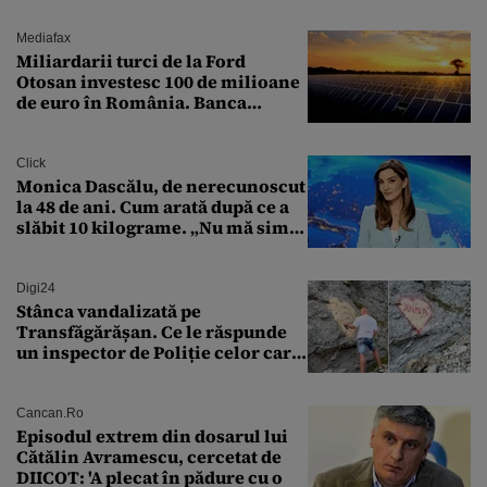
Mediafax
Miliardarii turci de la Ford
Otosan investesc 100 de milioane
de euro în România. Banca
Transilvania le acordă o
finanțare uriașă
Click
Monica Dascălu, de nerecunoscut
la 48 de ani. Cum arată după ce a
slăbit 10 kilograme. „Nu mă simt
bine în această perioadă”
Digi24
Stânca vandalizată pe
Transfăgărășan. Ce le răspunde
un inspector de Poliție celor care
întreabă: „Dar ce a făcut?”
Cancan.ro
Episodul extrem din dosarul lui
Cătălin Avramescu, cercetat de
DIICOT: 'A plecat în pădure cu o