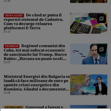
domeniul dronelor
21:36
De când ar putea fi
NEWS ALERT
repornit sistemul de Cadastru.
Cum va decurge reluarea
platformei E-Terra
21:12
Regimul comunist din
TENSIUNI
Cuba, tot mai sufocat economic
de sancțiunile lui Trump. Marco
Rubio: „Havana nu poate ocoli
sancțiunile prin mimat reforme”
21:07
Ministrul Energiei din Bulgaria se
laudă că face milioane de euro pe
spatele crizei energetice din
România. Gândul a documentat
cazul
21:05
Guvernul a lansat o
ULTIMA ORĂ