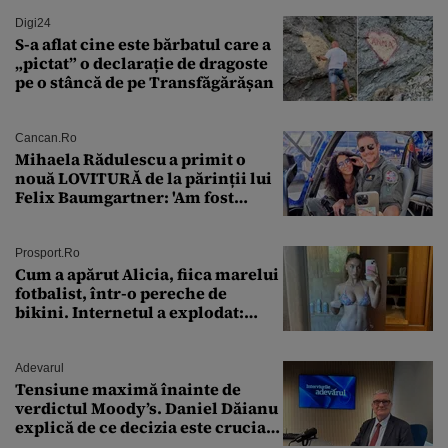
Digi24
S-a aflat cine este bărbatul care a
„pictat” o declarație de dragoste
pe o stâncă de pe Transfăgărășan
Cancan.ro
Mihaela Rădulescu a primit o
nouă LOVITURĂ de la părinții lui
Felix Baumgartner: 'Am fost
ȘTEARSĂ complet din
Prosport.ro
Cum a apărut Alicia, fiica marelui
fotbalist, într-o pereche de
bikini. Internetul a explodat:
„Zeiță superbă!”
Adevarul
Tensiune maximă înainte de
verdictul Moody’s. Daniel Dăianu
explică de ce decizia este crucială
pentru economia României