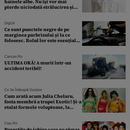
hainele albe. Nu își vor mai
pierde niciodată strălucirea și
culoarea intensă
Digi24
Ce sunt punctele negre de pe
marginea parbrizului și la ce
folosesc. Rolul lor este esențial
pentru siguranța mașinii
Cancan.ro
ULTIMA ORĂ! A murit într-un
accident teribil!
Ce Se Întâmplă Doctore
Cum arată acum Julia Chelaru,
fosta membră a trupei Exotic! Și-a
etalat formele voluptoase, la
aproape 50 de ani
Ciao.ro
Poveştile de iubire care au rămas