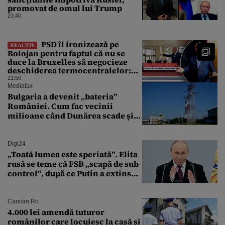
promovat de omul lui Trump
23:40
PSD îl ironizează pe
REACȚIE
Bolojan pentru faptul că nu se
duce la Bruxelles să negocieze
deschiderea termocentralelor:
„Pentru că a dat afară
21:50
translatorii”
Mediafax
Bulgaria a devenit „bateria”
României. Cum fac vecinii
milioane când Dunărea scade și
Cernavodă produce puțin
Digi24
„Toată lumea este speriată”. Elita
rusă se teme că FSB „scapă de sub
control”, după ce Putin a extins
puterea serviciului
Cancan.ro
4.000 lei amendă tuturor
românilor care locuiesc la casă și