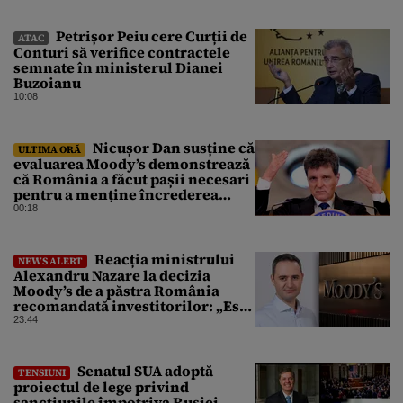
Petrișor Peiu cere Curții de
ATAC
Conturi să verifice contractele
semnate în ministerul Dianei
Buzoianu
10:08
Nicușor Dan susține că
ULTIMA ORĂ
evaluarea Moody’s demonstrează
că România a făcut pașii necesari
pentru a menține încrederea
investitorilor: „Totuși,
00:18
perspectiva rămâne rezervată”
Reacția ministrului
NEWS ALERT
Alexandru Nazare la decizia
Moody’s de a păstra România
recomandată investitorilor: „Este
un răgaz, dar în niciun caz un
23:44
motiv de relaxare”
Senatul SUA adoptă
TENSIUNI
proiectul de lege privind
sancțiunile împotriva Rusiei,