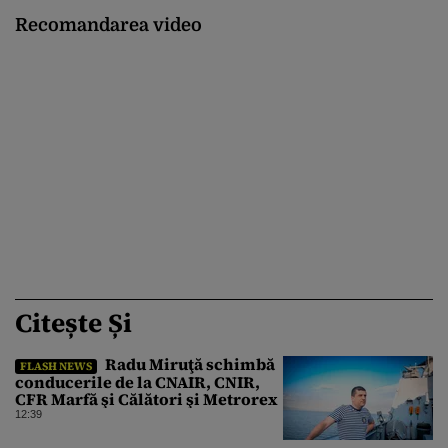
Recomandarea video
Citește Și
Radu Miruţă schimbă
FLASH NEWS
conducerile de la CNAIR, CNIR,
CFR Marfă şi Călători şi Metrorex
12:39