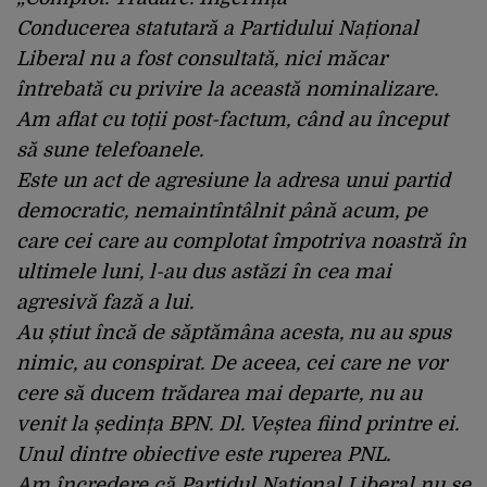
Conducerea statutară a Partidului Național
Liberal nu a fost consultată, nici măcar
întrebată cu privire la această nominalizare.
Am aflat cu toții post-factum, când au început
să sune telefoanele.
Este un act de agresiune la adresa unui partid
democratic, nemaintîntâlnit până acum, pe
care cei care au complotat împotriva noastră în
ultimele luni, l-au dus astăzi în cea mai
agresivă fază a lui.
Au știut încă de săptămâna acesta, nu au spus
nimic, au conspirat. De aceea, cei care ne vor
cere să ducem trădarea mai departe, nu au
venit la ședința BPN. Dl. Veștea fiind printre ei.
Unul dintre obiective este ruperea PNL.
Am încredere că Partidul Național Liberal nu se