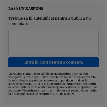
LASĂ UN RĂSPUNS
Trebuie să fii
autentificat
pentru a publica un
comentariu.
Intră în cont pentru a comenta
Vă rugăm să țineți cont că folosirea injuriilor, a limbajului
instigator la ură, a apelurilor la violență sau trimiterea repetată,
în mod abuziv, a aceluiași comentariu pot duce nu doar la
ștergerea mesajului, ci și la suspendarea temporară a dreptului
de a comenta. Site-ul nostru încurajează dezbaterile aprinse, dar
civilizate. Vă mulțumim pentru înțelegere și pentru contribuția
la o discuție bazată pe argumente, nu pe atacuri.