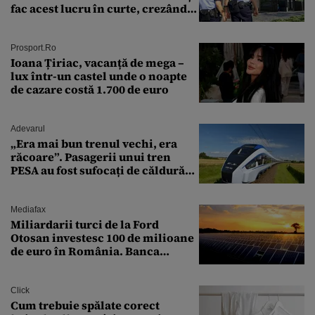
fac acest lucru în curte, crezând
că nu îi vede nimeni
Prosport.ro
Ioana Țiriac, vacanță de mega –
lux într-un castel unde o noapte
de cazare costă 1.700 de euro
Adevarul
„Era mai bun trenul vechi, era
răcoare”. Pasagerii unui tren
PESA au fost sufocați de căldură
pe ruta București-Constanța
Mediafax
Miliardarii turci de la Ford
Otosan investesc 100 de milioane
de euro în România. Banca
Transilvania le acordă o
finanțare uriașă
Click
Cum trebuie spălate corect