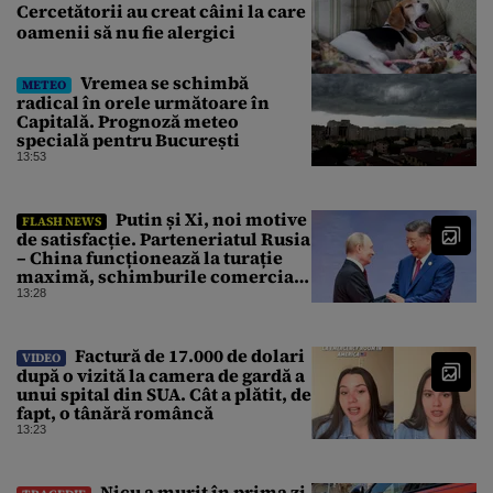
Cercetătorii au creat câini la care
oamenii să nu fie alergici
Vremea se schimbă
METEO
radical în orele următoare în
Capitală. Prognoză meteo
specială pentru București
13:53
Putin și Xi, noi motive
FLASH NEWS
de satisfacție. Parteneriatul Rusia
– China funcționează la turație
maximă, schimburile comerciale
ating niveluri record
13:28
Factură de 17.000 de dolari
VIDEO
după o vizită la camera de gardă a
unui spital din SUA. Cât a plătit, de
fapt, o tânără româncă
13:23
Nicu a murit în prima zi