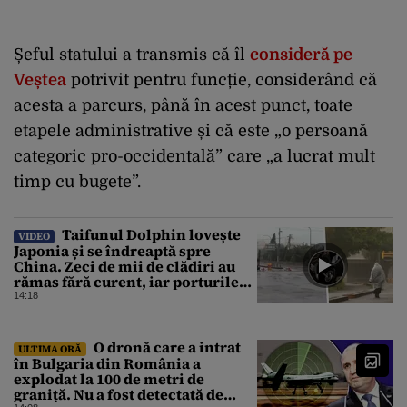
Șeful statului a transmis că îl
consideră pe
Veștea
potrivit pentru funcție, considerând că
acesta a parcurs, până în acest punct, toate
etapele administrative și că este „o persoană
categoric pro-occidentală” care „a lucrat mult
timp cu bugete”.
Taifunul Dolphin lovește
VIDEO
Japonia și se îndreaptă spre
China. Zeci de mii de clădiri au
rămas fără curent, iar porturile
au fost închise
14:18
O dronă care a intrat
ULTIMA ORĂ
în Bulgaria din România a
explodat la 100 de metri de
graniță. Nu a fost detectată de