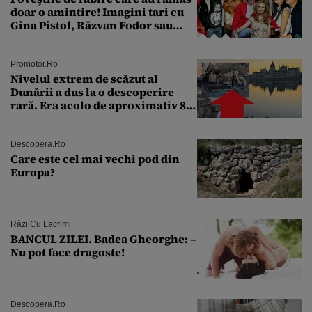
doar o amintire! Imagini tari cu
Gina Pistol, Răzvan Fodor sau
Andra Măruţă şi foştii parteneri
Promotor.ro
Nivelul extrem de scăzut al
Dunării a dus la o descoperire
rară. Era acolo de aproximativ 80
de ani
Descopera.ro
Care este cel mai vechi pod din
Europa?
Râzi Cu Lacrimi
BANCUL ZILEI. Badea Gheorghe: –
Nu pot face dragoste!
Descopera.ro