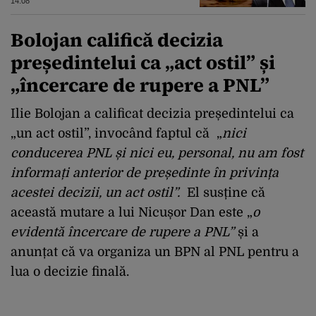
radare. Reacția MApN
14:08
Bolojan califică decizia
președintelui ca „act ostil” și
„încercare de rupere a PNL”
Ilie Bolojan a calificat decizia președintelui ca
„un act ostil”, invocând faptul că „
nici
conducerea PNL și nici eu, personal, nu am fost
informați anterior de președinte în privința
acestei decizii, un act ostil”.
El susține că
această mutare a lui Nicușor Dan este „
o
evidentă încercare de rupere a PNL”
și a
anunțat că va organiza un BPN al PNL pentru a
lua o decizie finală.